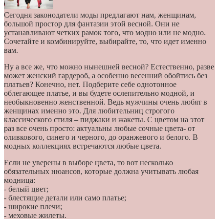
Сегодня законодатели моды предлагают нам, женщинам,
большой простор для фантазии этой весной. Они не
устанавливают четких рамок того, что модно или не модно.
Сочетайте и комбинируйте, выбирайте, то, что идет именно
вам.
Ну а все же, что можно нынешней весной? Естественно, разве
может женский гардероб, а особенно весенний обойтись без
платьев? Конечно, нет. Подберите себе однотонное
облегающее платье, и вы будете ослепительно модной, и
необыкновенно женственной. Ведь мужчины очень любят в
женщинах именно это. Для любительниц строгого
классического стиля – пиджаки и жакеты. С цветом на этот
раз все очень просто: актуальны любые сочные цвета- от
оливкового, синего и черного, до оранжевого и белого. В
модных коллекциях встречаются любые цвета.
Если не уверены в выборе цвета, то вот несколько
обязательных нюансов, которые должна учитывать любая
модница:
- белый цвет;
- блестящие детали или само платье;
- широкие плечи;
- меховые жилеты.