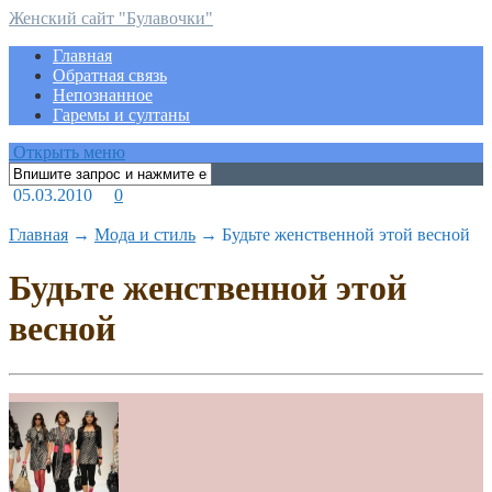
Женский сайт "Булавочки"
Главная
Обратная связь
Непознанное
Гаремы и султаны
Открыть меню
05.03.2010
0
Главная
→
Мода и стиль
→
Будьте женственной этой весной
Будьте женственной этой
весной