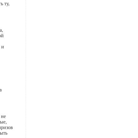
ь ту,
а,
ой
 и
в
 не
ые,
призов
быть