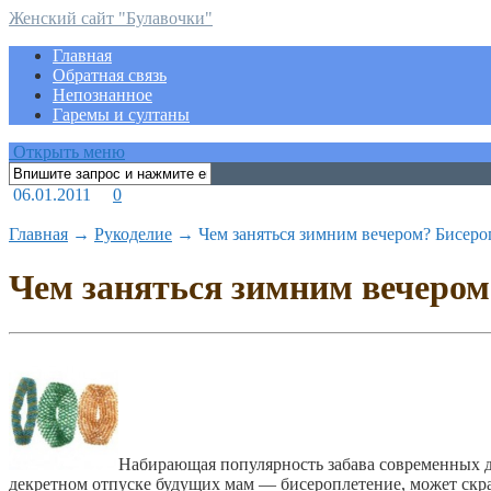
Женский сайт "Булавочки"
Главная
Обратная связь
Непознанное
Гаремы и султаны
Открыть меню
06.01.2011
0
Главная
→
Рукоделие
→
Чем заняться зимним вечером? Бисеро
Чем заняться зимним вечером
Набирающая популярность забава современных д
декретном отпуске будущих мам — бисероплетение, может скр