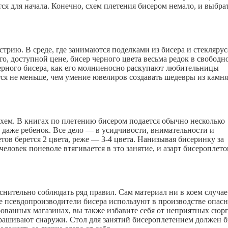
тся для начала. Конечно, схем плетения бисером немало, и выбрат
стрию. В среде, где занимаются поделками из бисера и стеклярус
о, доступной цене, бисер черного цвета весьма редок в свободн
черного бисера, как его молниеносно раскупают любительницы
ся не меньше, чем умение ювелиров создавать шедевры из камня
схем. В книгах по плетению бисером подается обычно несколько
ь даже ребенок. Все дело — в усидчивости, внимательности и
тов берется 2 цвета, реже — 3-4 цвета. Нанизывая бисеринку за
человек поневоле втягивается в это занятие, и азарт бисероплето
нительно соблюдать ряд правил. Сам материал ни в коем случае
ие псевдопроизводители бисера используют в производстве опасн
рованных магазинах, вы также избавите себя от неприятных сюр
крашивают снаружи. Стол для занятий бисероплетением должен 