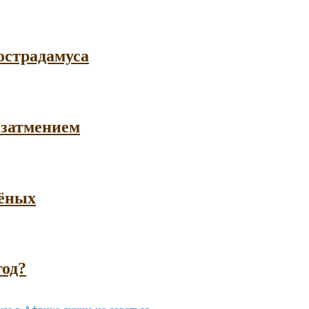
острадамуса
 затмением
чёных
год?