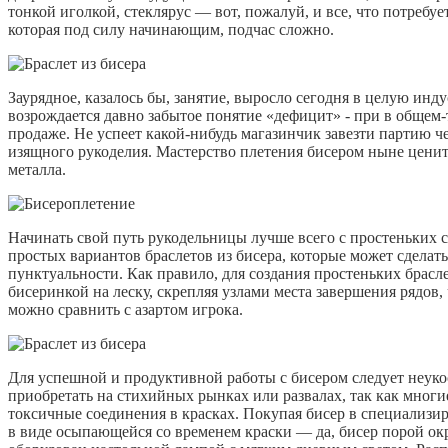
тонкой иголкой, стеклярус — вот, пожалуй, и все, что потребуе
которая под силу начинающим, подчас сложно.
Заурядное, казалось бы, занятие, выросло сегодня в целую инду
возрождается давно забытое понятие «дефицит» - при в общем-т
продаже. Не успеет какой-нибудь магазинчик завезти партию 
изящного рукоделия. Мастерство плетения бисером ныне ценит
металла.
Начинать свой путь рукодельницы лучше всего с простеньких 
простых вариантов браслетов из бисера, которые может сделат
пунктуальности. Как правило, для создания простеньких брасле
бисеринкой на леску, скрепляя узлами места завершения рядов, 
можно сравнить с азартом игрока.
Для успешной и продуктивной работы с бисером следует неукос
приобретать на стихийных рынках или развалах, так как мног
токсичные соединения в красках. Покупая бисер в специализи
в виде осыпающейся со временем краски — да, бисер порой о