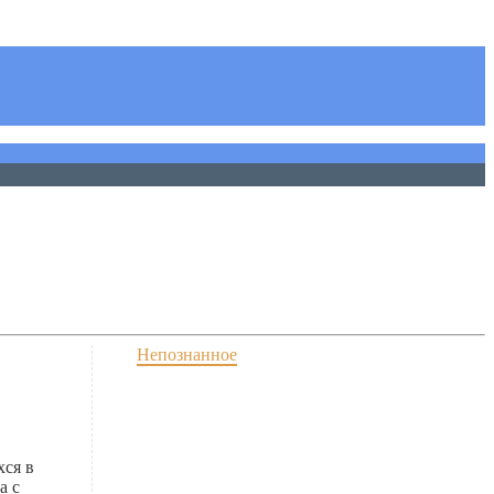
Непознанное
хся в
а с