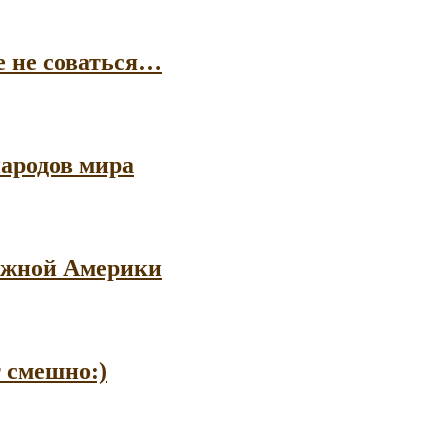
е не соваться…
ародов мира
 Южной Америки
т смешно:)