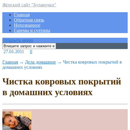
Женский сайт "Булавочки"
Главная
Обратная связь
Непознанное
Гаремы и султаны
Открыть меню
27.01.2011
0
Главная
→
Дела домашние
→
Чистка ковровых покрытий в
домашних условиях
Чистка ковровых покрытий
в домашних условиях