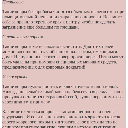
Плюшевые
Такие ковры без проблем чистятся обычным пылесосом и при
помощи мыльной пены или стирального порошка. Возьмите
себе за правило тереть от края к центру, чтобы не сделать
загрязнение еще большим по площади.
С петельным ворсом
Такие ковры тоже не сложно вычистить. Для этих целей
можно воспользоваться обычным пылесосом, имеющимся
дома. Не нужно пылесосить ковер против ворса. Пятна могут
быть удалены при помощи специальных моющих средств,
предназначенных для ковровых покрытий.
Из лоскутков
Такие ковры нужно чистить исключительно теплой водой.
Никогда не вешайте такой ковер на бельевую веревку — после
просушки останется некрасивый сгиб, лучше перекинуть его
через штангу, к примеру.
Как видите, чистка ковров — занятие непростое и очень
трудоемкое. И если вы не хотите рисковать яркостью красок
своего коврового покрытия и тратить свое время на это не
слишком приятное занятие, лучшим выходом из ситуации