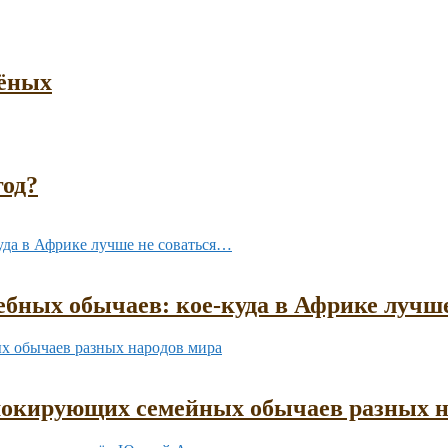
чёных
год?
бных обычаев: кое-куда в Африке лучш
шокирующих семейных обычаев разных н