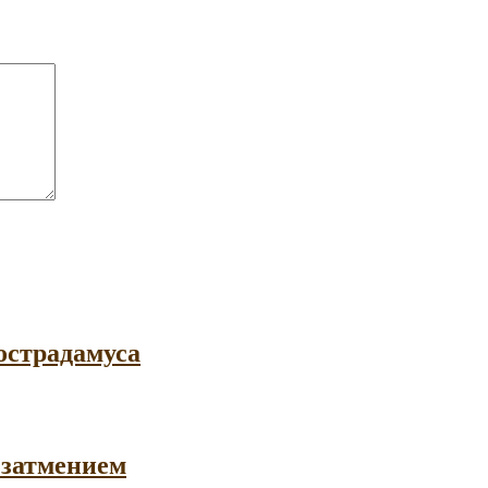
острадамуса
 затмением