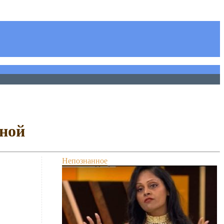
ьной
Непознанное