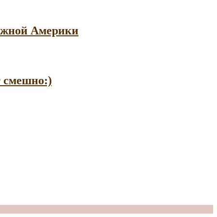
 Южной Америки
т смешно:)