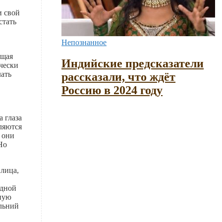
и свой
стать
Непознанное
ущая
Индийские предсказатели
чески
лать
рассказали, что ждёт
Россию в 2024 году
 глаза
вляются
 они
Но
 лица,
одной
дную
альний