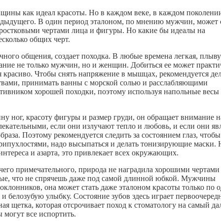
ины как идеал красоты. Но в каждом веке, в каждом поколени
едыдущего. В один период эталоном, по мнению мужчин, может 
ростковыми чертами лица и фигуры. Но какие бы идеалы на
есколько общих черт.
чного общения, создает походка. В любые времена легкая, плыв
ние не только мужчин, но и женщин. Добиться ее может практи
 красиво. Чтобы снять напряжение в мышцах, рекомендуется де
твами, принимать ванны с морской солью и расслабляющими
тивником хорошей походки, поэтому используя напольные весы
ну ног, красоту фигуры и размер груди, он обращает внимание на
ивлекательными, если они излучают тепло и любовь, и если они я
раза. Поэтому рекомендуется следить за состоянием глаз, чтобы
рипухлостями, надо высыпаться и делать тонизирующие маски. 
 интереса и азарта, это привлекает всех окружающих.
ничего примечательного, природа не наградила хорошими чертами
вые, что не спрячешь даже под самой длинной юбкой. Мужчины
оклонников, она может стать даже эталоном красоты только по 
и белозубую улыбку. Состояние зубов здесь играет первоочере
ная щетка, которая отсрочивает поход к стоматологу на самый д
ы могут все испортить.