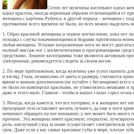
Сотни лет мужчины воспевают идеал женщ
идеал красоты, иногда коренным образом отличающийся от пр
женщина с картины Рубенса, в другой период – женщина с под
протяжении всего времени не были, во всех можно выделить н
1. Образ красивой женщины и первое впечатление, пока нет ли
походка с слегка покачивающимися бедрами притягивала внима
любая женщина. Усталые натруженные ноги не могут двигаться
полный массаж ног с косметическими и прогревающими средс
средствами. Лишние килограммы тоже являются активным про
электронные, рекомендуется следить за своим весом.
2. По мере приближения, когда мужчина уже успел оценить дли
и взгляд. Глаза, независимо от цвета и размера, считаются пр
ярким и живым дополнением (не путайте с бегающими) всего об
не были по-вампирски красными, не утяжелялись мешками и п
даже и этого мало. Главное - чтобы в ваших глазах горел огонь
3. Иногда, когда кажется, что все потеряно, и в женщине нет 
пропорции тела оставляют желать лучшего, да еще и ноги кри
начинают обращать на нее внимание, у нее может быть много п
причине. Эта женщина имеет красивую, открытую, лучезарную 
роль, наилучший уход за ними осуществляет электрическая зуб
срок. Даже если у вас самые красивые губы в мире, плохие зуб