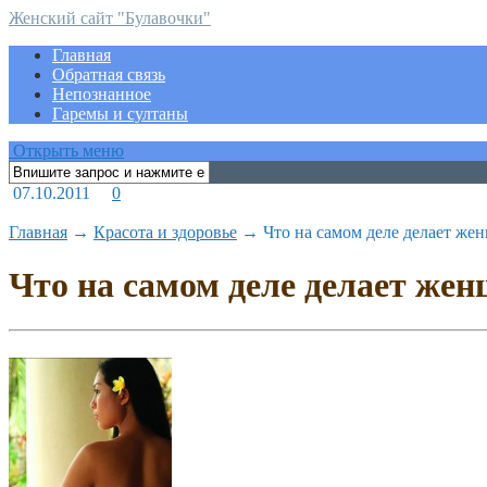
Женский сайт "Булавочки"
Главная
Обратная связь
Непознанное
Гаремы и султаны
Открыть меню
07.10.2011
0
Главная
→
Красота и здоровье
→
Что на самом деле делает же
Что на самом деле делает же