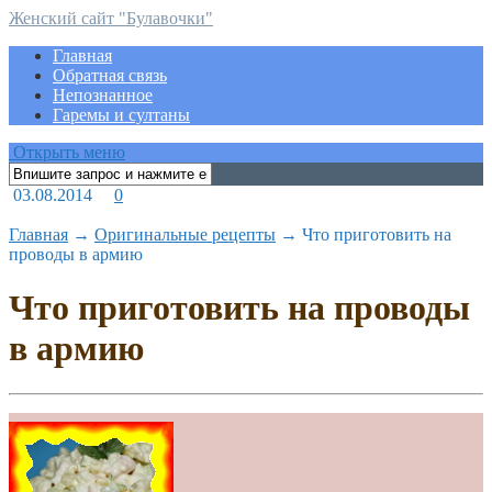
Женский сайт "Булавочки"
Главная
Обратная связь
Непознанное
Гаремы и султаны
Открыть меню
03.08.2014
0
Главная
→
Оригинальные рецепты
→
Что приготовить на
проводы в армию
Что приготовить на проводы
в армию