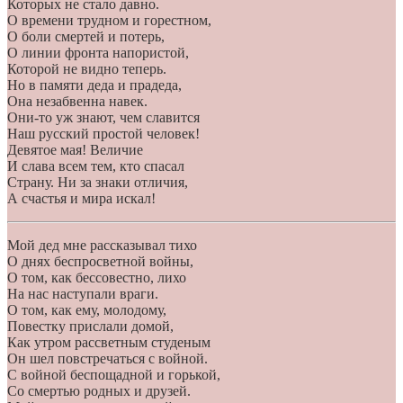
Которых не стало давно.
О времени трудном и горестном,
О боли смертей и потерь,
О линии фронта напористой,
Которой не видно теперь.
Но в памяти деда и прадеда,
Она незабвенна навек.
Они-то уж знают, чем славится
Наш русский простой человек!
Девятое мая! Величие
И слава всем тем, кто спасал
Страну. Ни за знаки отличия,
А счастья и мира искал!
Мой дед мне рассказывал тихо
О днях беспросветной войны,
О том, как бессовестно, лихо
На нас наступали враги.
О том, как ему, молодому,
Повестку прислали домой,
Как утром рассветным студеным
Он шел повстречаться с войной.
С войной беспощадной и горькой,
Со смертью родных и друзей.