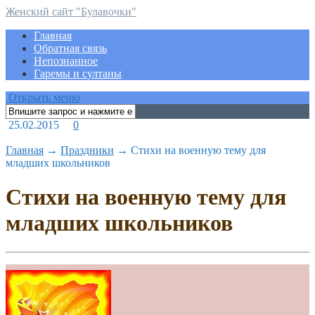
Женский сайт "Булавочки"
Главная
Обратная связь
Непознанное
Гаремы и султаны
Открыть меню
25.02.2015
0
Главная
→
Праздники
→
Cтихи на военную тему для
младших школьников
Cтихи на военную тему для
младших школьников