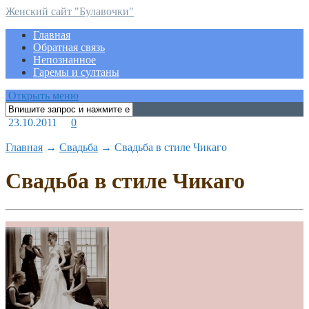
Женский сайт "Булавочки"
Главная
Обратная связь
Непознанное
Гаремы и султаны
Открыть меню
23.10.2011
0
Главная
→
Свадьба
→
Cвадьба в стиле Чикаго
Cвадьба в стиле Чикаго