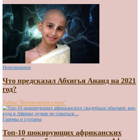
Непознанное
Что предсказал Абхигья Ананд на 2021
год?
Тайны "Великолепного века"
Гаремы и султаны
Топ-10 шокирующих африканских