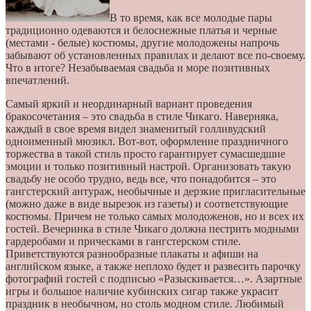
В то время, как все молодые пары
традиционно одеваются и белоснежные платья и черные
(местами - белые) костюмы, другие молодожены напрочь
забывают об установленных правилах и делают все по-своему.
Что в итоге? Незабываемая свадьба и море позитивных
впечатлений.
Самый яркий и неординарный вариант проведения
бракосочетания – это свадьба в стиле Чикаго. Наверняка,
каждый в свое время видел знаменитый голливудский
одноименный мюзикл. Вот-вот, оформление праздничного
торжества в такой стиль просто гарантирует сумасшедшие
эмоции и только позитивный настрой. Организовать такую
свадьбу не особо трудно, ведь все, что понадобится – это
гангстерский антураж, необычные и дерзкие пригласительные
(можно даже в виде вырезок из газеты) и соответствующие
костюмы. Причем не только самых молодоженов, но и всех их
гостей. Вечеринка в стиле Чикаго должна пестрить модными
гардеробами и прическами в гангстерском стиле.
Приветствуются разнообразные плакаты и афиши на
английском языке, а также неплохо будет и развесить парочку
фотографий гостей с подписью «Разыскивается…». Азартные
игры и большое наличие кубинских сигар также украсит
праздник в необычном, но столь модном стиле. Любимый