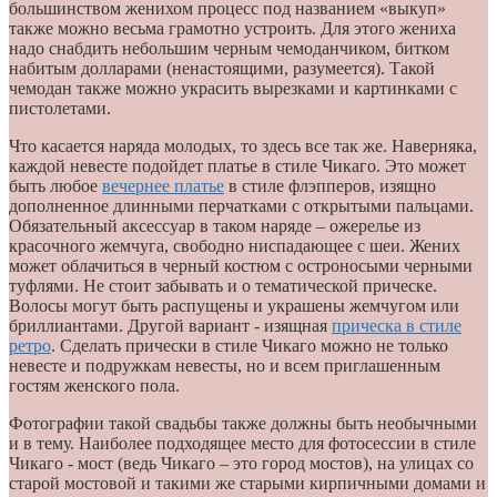
большинством женихом процесс под названием «выкуп»
также можно весьма грамотно устроить. Для этого жениха
надо снабдить небольшим черным чемоданчиком, битком
набитым долларами (ненастоящими, разумеется). Такой
чемодан также можно украсить вырезками и картинками с
пистолетами.
Что касается наряда молодых, то здесь все так же. Наверняка,
каждой невесте подойдет платье в стиле Чикаго. Это может
быть любое
вечернее платье
в стиле флэпперов, изящно
дополненное длинными перчатками с открытыми пальцами.
Обязательный аксессуар в таком наряде – ожерелье из
красочного жемчуга, свободно ниспадающее с шеи. Жених
может облачиться в черный костюм с остроносыми черными
туфлями. Не стоит забывать и о тематической прическе.
Волосы могут быть распущены и украшены жемчугом или
бриллиантами. Другой вариант - изящная
прическа в стиле
ретро
. Сделать прически в стиле Чикаго можно не только
невесте и подружкам невесты, но и всем приглашенным
гостям женского пола.
Фотографии такой свадьбы также должны быть необычными
и в тему. Наиболее подходящее место для фотосессии в стиле
Чикаго - мост (ведь Чикаго – это город мостов), на улицах со
старой мостовой и такими же старыми кирпичными домами и