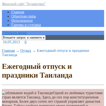
Женский сайт "Булавочки"
Главная
Обратная связь
Непознанное
Гаремы и султаны
Открыть меню
16.05.2013
0
Главная
→
Отдых
→
Ежегодный отпуск и праздники
Таиланда
Ежегодный отпуск и
праздники Таиланда
Одной из любимых туристами
стран является Таиланд. Здесь до сих пор конституционная
монархия. Более двух сотен лет страной управляет династия
Чакри. Тайцы глубоко почитают своих правителей и