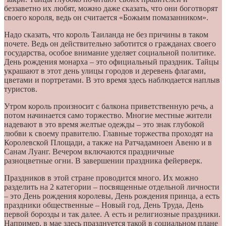
беззаветно их любят, можно даже сказать, что они боготворят
своего короля, ведь он считается «Божьим помазанником».
Надо сказать, что король Таиланда не без причины в таком
почете. Ведь он действительно заботится о гражданах своего
государства, особое внимание уделяет социальной политике.
День рождения монарха – это официальный праздник. Тайцы
украшают в этот день улицы городов и деревень флагами,
цветами и портретами. В это время здесь наблюдается наплыв
туристов.
Утром король произносит с балкона приветственную речь, а
потом начинается само торжество. Многие местные жители
надевают в это время желтые одежды – это знак глубокой
любви к своему правителю. Главные торжества проходят на
Королевской Площади, а также на Ратчадамноен Авеню и в
Санам Луанг. Вечером включаются праздничные
разноцветные огни. В завершении праздника фейерверк.
Праздников в этой стране проводится много. Их можно
разделить на 2 категории – посвященные отдельной личности
– это День рождения королевы, День рождения принца, а есть
праздники общественные – Новый год, День Труда, День
первой борозды и так далее. А есть и религиозные праздники.
Например, в мае здесь празднуется такой в социальном плане