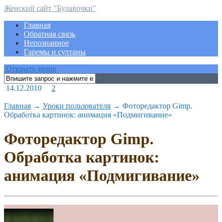
Женский сайт "Булавочки"
Главная
Обратная связь
Непознанное
Гаремы и султаны
Открыть меню
14.12.2010
2
Главная
→
Уроки пользователя
→
Фоторедактор Gimp.
Обработка картинок: анимация «Подмигивание»
Фоторедактор Gimp.
Обработка картинок:
анимация «Подмигивание»