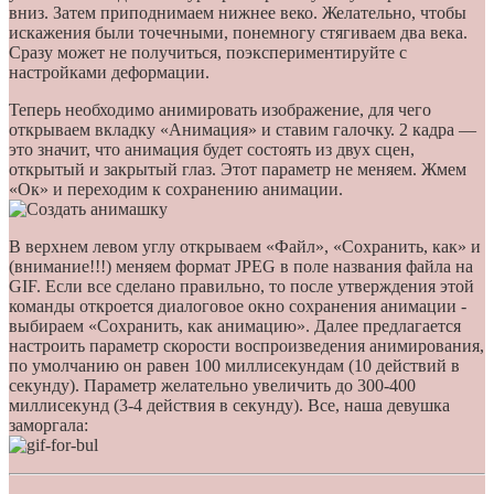
вниз. Затем приподнимаем нижнее веко. Желательно, чтобы
искажения были точечными, понемногу стягиваем два века.
Сразу может не получиться, поэкспериментируйте с
настройками деформации.
Теперь необходимо анимировать изображение, для чего
открываем вкладку «Анимация» и ставим галочку. 2 кадра —
это значит, что анимация будет состоять из двух сцен,
открытый и закрытый глаз. Этот параметр не меняем. Жмем
«Ок» и переходим к сохранению анимации.
В верхнем левом углу открываем «Файл», «Сохранить, как» и
(внимание!!!) меняем формат JPEG в поле названия файла на
GIF. Если все сделано правильно, то после утверждения этой
команды откроется диалоговое окно сохранения анимации -
выбираем «Сохранить, как анимацию». Далее предлагается
настроить параметр скорости воспроизведения анимирования,
по умолчанию он равен 100 миллисекундам (10 действий в
секунду). Параметр желательно увеличить до 300-400
миллисекунд (3-4 действия в секунду). Все, наша девушка
заморгала: