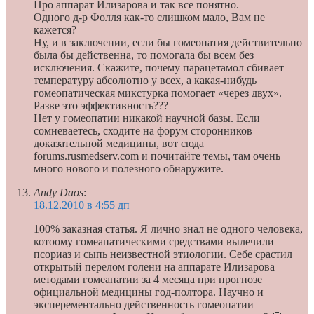
Про аппарат Илизарова и так все понятно.
Одного д-р Фолля как-то слишком мало, Вам не
кажется?
Ну, и в заключении, если бы гомеопатия действительно
была бы действенна, то помогала бы всем без
исключения. Скажите, почему парацетамол сбивает
температуру абсолютно у всех, а какая-нибудь
гомеопатическая микстурка помогает «через двух».
Разве это эффективность???
Нет у гомеопатии никакой научной базы. Если
сомневаетесь, сходите на форум сторонников
доказательной медицины, вот сюда
forums.rusmedserv.com и почитайте темы, там очень
много нового и полезного обнаружите.
Andy Daos
:
18.12.2010 в 4:55 дп
100% заказная статья. Я лично знал не одного человека,
котоому гомеапатическими средствами вылечили
псориаз и сыпь неизвестной этиологии. Себе срастил
открытый перелом голени на аппарате Илизарова
методами гомеапатии за 4 месяца при прогнозе
официальной медицины год-полтора. Научно и
эксперементально действенность гомеопатии