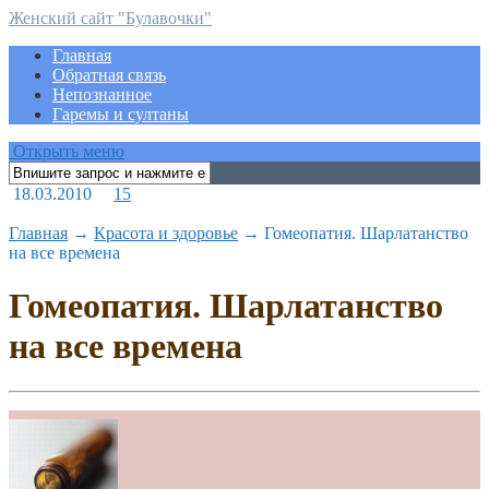
Женский сайт "Булавочки"
Главная
Обратная связь
Непознанное
Гаремы и султаны
Открыть меню
18.03.2010
15
Главная
→
Красота и здоровье
→
Гомеопатия. Шарлатанство
на все времена
Гомеопатия. Шарлатанство
на все времена