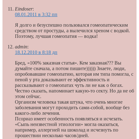
Еindoser
:
08.01.2011 в 3:32 пп
Я долго и безуспешно пользовался гомеопатическим
средством от простуды, а вылечился хреном с водкой.
Поэтому, лучшая гомеопатия — водка!
admin
:
18.12.2010 в 8:18 дп
Бред, «100% заказная статья». Кем заказная??? Вы
думайте сначала, а потом пишите)))))) Знаете, люди,
опробовавшие гомеопатию, которая им типа помогла, с
пеной у рта доказывают ее эффективность и
рассказывают о гомеопатах чуть ли не как о богах.
Честно сказать, напоминает какую-то секту. Но да не об
этом сейчас.
Организм человека такая штука, что очень многие
заболевания могут проходить сами-собой, вообще без
какого-либо лечения.
Псориаз имеет особенность появляться и исчезать.
«Сыпь неизвестной этиологии» могла оказаться,
например, аллергией на шоколад и исчезнуть по
прошествии несколько часов/дней.