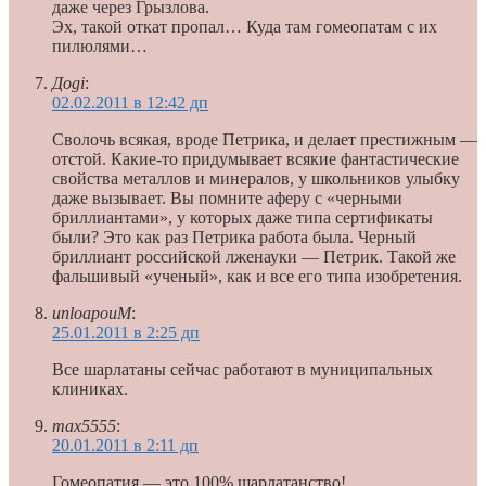
даже через Грызлова.
Эх, такой откат пропал… Куда там гомеопатам с их
пилюлями…
Дogi
:
02.02.2011 в 12:42 дп
Сволочь всякая, вроде Петрика, и делает престижным —
отстой. Какие-то придумывает всякие фантастические
свойства металлов и минералов, у школьников улыбку
даже вызывает. Вы помните аферу с «черными
бриллиантами», у которых даже типа сертификаты
были? Это как раз Петрика работа была. Черный
бриллиант российской лженауки — Петрик. Такой же
фальшивый «ученый», как и все его типа изобретения.
unloapouM
:
25.01.2011 в 2:25 дп
Все шарлатаны сейчас работают в муниципальных
клиниках.
max5555
:
20.01.2011 в 2:11 дп
Гомеопатия — это 100% шарлатанство!