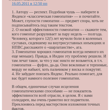
16.05.2011 в 12:50 пп
1. Автору — респект. Подобная чушь — наберите в
Яндексе «классическая гомеопатия» — и почитайте.
Может, глупости гомопатии — предмет спора, хоть не
подписывайтесь под таким текстом.
2. О низкой эффективности гомеопатии — скажите тем,
кого гомеопат разруливает за пару недель — полгода.
Человеку, которого 12(!) лет мучили боли в коленных
суставах, сидевшему на внутрисуставных инъекциях и
НПВС,расскажите о «шарлатанстве», ага.
3. Гомеопатии хороших гомеопатов всегда немного их
еще меньше). Правда, в Индии эту проблему решили. И
там лечат такое, за что у нас никто не возьмется, в т.ч.
гомеопатия — фуфло, да-да. Они вежливые и терпимые,
морду не набьют, хоть пальчиком у виска и покрутят.
4. Не забудьте поюзать Яндекс. Реально помогает, для
вас будет намного полезнее гомеопатии.
В общем, единичные случаи исцеления
гомеопатическими способами — не показатель
эффективности всей отрасли, в целом. Я с вами
солидарен, вы очень грамотно все подметили.
Преклоняюсь перед мастерством изложения точных
фактов.