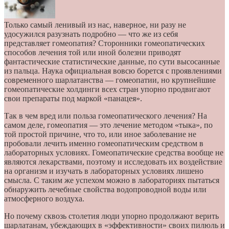
Только самый ленивый из нас, наверное, ни разу не
удосужился разузнать подробно — что же из себя
представляет гомеопатия? Сторонники гомеопатических
способов лечения той или иной болезни приводят
фантастические статистические данные, по сути высосанные
из пальца.
Наука официальная вовсю борется с проявлениями
современного шарлатанства — гомеопатии, но крупнейшие
гомеопатические холдинги всех стран упорно продвигают
свои препараты под маркой «панацея».
Так в чем вред или польза гомеопатического лечения? На
самом деле, гомеопатия — это лечение методом «тыка», по
той простой причине, что то, или иное заболевание не
пробовали лечить именно гомеопатическим средством в
лабораторных условиях. Гомеопатические средства вообще не
являются лекарствами, поэтому и исследовать их воздействие
на организм и изучать в лабораторных условиях лишено
смысла. С таким же успехом можно в лабораториях пытаться
обнаружить лечебные свойства водопроводной воды или
атмосферного воздуха.
Но почему сквозь столетия люди упорно продолжают верить
шарлатанам, убеждающих в «эффективности» своих пилюль и