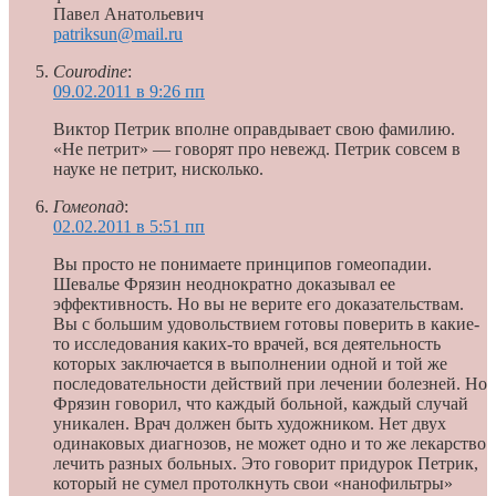
Павел Анатольевич
patriksun@mail.ru
Сourodine
:
09.02.2011 в 9:26 пп
Виктор Петрик вполне оправдывает свою фамилию.
«Не петрит» — говорят про невежд. Петрик совсем в
науке не петрит, нисколько.
Гомеопад
:
02.02.2011 в 5:51 пп
Вы просто не понимаете принципов гомеопадии.
Шевалье Фрязин неоднократно доказывал ее
эффективность. Но вы не верите его доказательствам.
Вы с большим удовольствием готовы поверить в какие-
то исследования каких-то врачей, вся деятельность
которых заключается в выполнении одной и той же
последовательности действий при лечении болезней. Но
Фрязин говорил, что каждый больной, каждый случай
уникален. Врач должен быть художником. Нет двух
одинаковых диагнозов, не может одно и то же лекарство
лечить разных больных. Это говорит придурок Петрик,
который не сумел протолкнуть свои «нанофильтры»