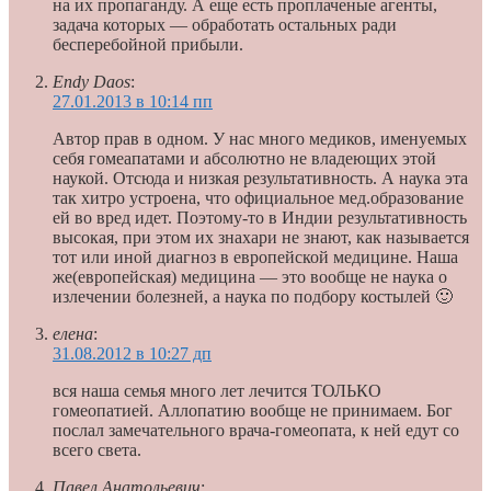
на их пропаганду. А еще есть проплаченые агенты,
задача которых — обработать остальных ради
бесперебойной прибыли.
Endy Daos
:
27.01.2013 в 10:14 пп
Автор прав в одном. У нас много медиков, именуемых
себя гомеапатами и абсолютно не владеющих этой
наукой. Отсюда и низкая результативность. А наука эта
так хитро устроена, что официальное мед.образование
ей во вред идет. Поэтому-то в Индии результативность
высокая, при этом их знахари не знают, как называется
тот или иной диагноз в европейской медицине. Наша
же(европейская) медицина — это вообще не наука о
излечении болезней, а наука по подбору костылей 🙂
елена
:
31.08.2012 в 10:27 дп
вся наша семья много лет лечится ТОЛЬКО
гомеопатией. Аллопатию вообще не принимаем. Бог
послал замечательного врача-гомеопата, к ней едут со
всего света.
Павел Анатольевич
: