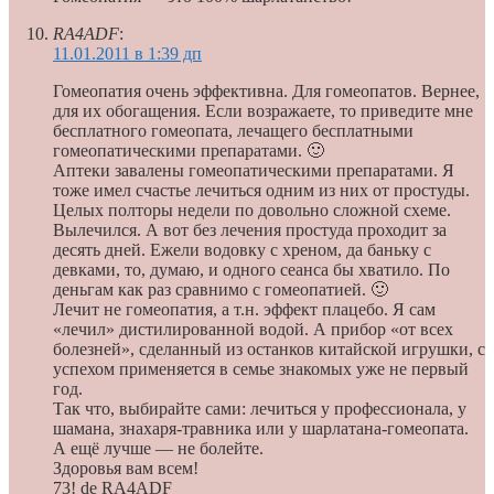
RA4ADF
:
11.01.2011 в 1:39 дп
Гомеопатия очень эффективна. Для гомеопатов. Вернее,
для их обогащения. Если возражаете, то приведите мне
бесплатного гомеопата, лечащего бесплатными
гомеопатическими препаратами. 🙂
Аптеки завалены гомеопатическими препаратами. Я
тоже имел счастье лечиться одним из них от простуды.
Целых полторы недели по довольно сложной схеме.
Вылечился. А вот без лечения простуда проходит за
десять дней. Ежели водовку с хреном, да баньку с
девками, то, думаю, и одного сеанса бы хватило. По
деньгам как раз сравнимо с гомеопатией. 🙂
Лечит не гомеопатия, а т.н. эффект плацебо. Я сам
«лечил» дистилированной водой. А прибор «от всех
болезней», сделанный из останков китайской игрушки, с
успехом применяется в семье знакомых уже не первый
год.
Так что, выбирайте сами: лечиться у профессионала, у
шамана, знахаря-травника или у шарлатана-гомеопата.
А ещё лучше — не болейте.
Здоровья вам всем!
73! de RA4ADF