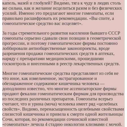
капель, мазей и глобулей? Видимо, тяга к чуду в людях столь
же сильна, как и желание исцелиться разом и без физических
усилий. Именно это предлагают многие гомеопаты, если
правильно расшифровать их рекомендации. «Вы спите, а
гомеопатическое средство вас исцеляет».
За годы стремительного развития населения бывшего СССР
гомеопаты серьезно сдавали свои позиции в геометрической
прогрессии, и поэтому гомеопатические фирмы постоянно
лоббировали антиобщественные законопроекты, вроде
разрешения продажи гомеопатических средств в аптеках,
наряду с препаратами медицинскими, прошедшими
госконтроль и внесенными в реестр лекарственных средств.
Многие гомеопатические средства представляют из себя не
что иное, как измельченное, экстрагированное и
обеззараженное содержимое кишечника человека —
доподлинно известно, что многие ассенизаторские фирмы
продают фекалии гомеопатическим фирмам для производства
из последних различных препаратов. Гомеопаты всерьез
считают, что и урина (моча) человека имеет ряд «целебных
свойств». Видимо, перенасыщенность целебными свойствами
слизистой кишечника и привела к смерти одной жительницы
Сочи, которая, по рекомендации сочинской известной
«гомеопатки» лечила 4 стадию онкологии клизмами с мочой.