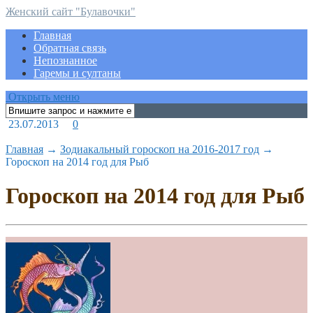
Женский сайт "Булавочки"
Главная
Обратная связь
Непознанное
Гаремы и султаны
Открыть меню
23.07.2013
0
Главная
→
Зодиакальный гороскоп на 2016-2017 год
→
Гороскоп на 2014 год для Рыб
Гороскоп на 2014 год для Рыб