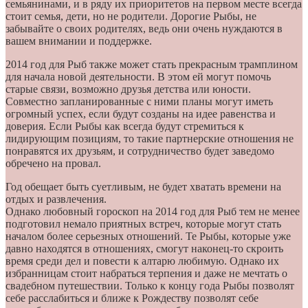
семьянинами, и в ряду их приоритетов на первом месте всегда
стоит семья, дети, но не родители. Дорогие Рыбы, не
забывайте о своих родителях, ведь они очень нуждаются в
вашем внимании и поддержке.
2014 год для Рыб также может стать прекрасным трамплином
для начала новой деятельности. В этом ей могут помочь
старые связи, возможно друзья детства или юности.
Совместно запланированные с ними планы могут иметь
огромный успех, если будут созданы на идее равенства и
доверия. Если Рыбы как всегда будут стремиться к
лидирующим позициям, то такие партнерские отношения не
понравятся их друзьям, и сотрудничество будет заведомо
обречено на провал.
Год обещает быть суетливым, не будет хватать времени на
отдых и развлечения.
Однако любовный гороскоп на 2014 год для Рыб тем не менее
подготовил немало приятных встреч, которые могут стать
началом более серьезных отношений. Те Рыбы, которые уже
давно находятся в отношениях, смогут наконец-то скроить
время среди дел и повести к алтарю любимую. Однако их
избранницам стоит набраться терпения и даже не мечтать о
свадебном путешествии. Только к концу года Рыбы позволят
себе расслабиться и ближе к Рождеству позволят себе