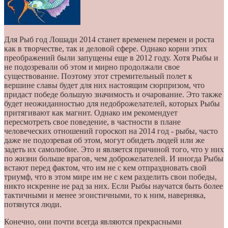
Для Рыб год Лошади 2014 станет временем перемен и роста
как в творчестве, так и деловой сфере. Однако корни этих
преображений были запущены еще в 2012 году. Хотя Рыбы и
не подозревали об этом и мирно продолжали свое
существование. Поэтому этот стремительный полет к
вершине славы будет для них настоящим сюрпризом, что
придаст победе большую значимость и очарование. Это также
будет неожиданностью для недоброжелателей, которых Рыбы
притягивают как магнит. Однако им рекомендует
пересмотреть свое поведение, в частности в плане
человеческих отношений гороскоп на 2014 год - рыбы, часто
даже не подозревая об этом, могут обидеть людей или же
задеть их самолюбие. Это и является причиной того, что у них
по жизни больше врагов, чем доброжелателей. И иногда Рыбы
встают перед фактом, что им не с кем отпраздновать свой
триумф, что в этом мире им не с кем разделить свои победы,
никто искренне не рад за них. Если Рыбы научатся быть более
тактичными и менее эгоистичными, то к ним, наверняка,
потянутся люди.
Конечно, они почти всегда являются прекрасными