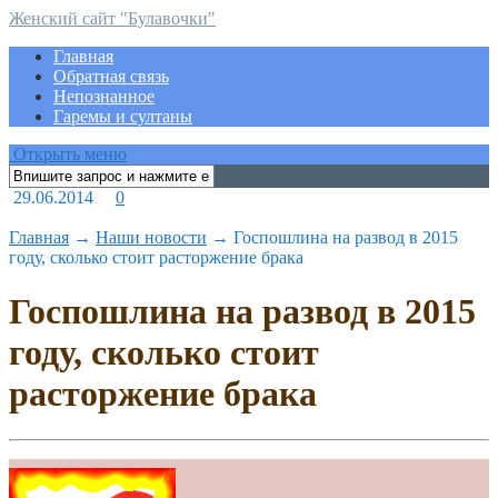
Женский сайт "Булавочки"
Главная
Обратная связь
Непознанное
Гаремы и султаны
Открыть меню
29.06.2014
0
Главная
→
Наши новости
→
Госпошлина на развод в 2015
году, сколько стоит расторжение брака
Госпошлина на развод в 2015
году, сколько стоит
расторжение брака