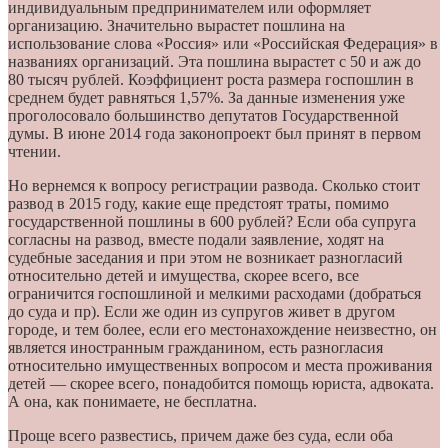
индивидуальным предпринимателем или оформляет
организацию. Значительно вырастет пошлина на
использование слова «Россия» или «Российская Федерация» в
названиях организаций. Эта пошлина вырастет с 50 и аж до
80 тысяч рублей. Коэффициент роста размера госпошлин в
среднем будет равняться 1,57%. За данные изменения уже
проголосовало большинство депутатов Государственной
думы. В июне 2014 года законопроект был принят в первом
чтении.
Но вернемся к вопросу регистрации развода. Сколько стоит
развод в 2015 году, какие еще предстоят траты, помимо
государственной пошлины в 600 рублей? Если оба супруга
согласны на развод, вместе подали заявление, ходят на
судебные заседания и при этом не возникает разногласий
относительно детей и имущества, скорее всего, все
ограничится госпошлиной и мелкими расходами (добраться
до суда и пр). Если же один из супругов живет в другом
городе, и тем более, если его местонахождение неизвестно, он
является иностранным гражданином, есть разногласия
относительно имущественных вопросом и места проживания
детей — скорее всего, понадобится помощь юриста, адвоката.
А она, как понимаете, не бесплатна.
Проще всего развестись, причем даже без суда, если оба