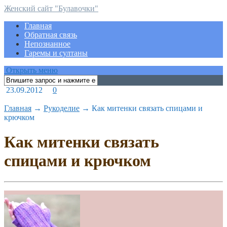
Женский сайт "Булавочки"
Главная
Обратная связь
Непознанное
Гаремы и султаны
Открыть меню
23.09.2012
0
Главная
→
Рукоделие
→
Как митенки связать спицами и
крючком
Как митенки связать
спицами и крючком