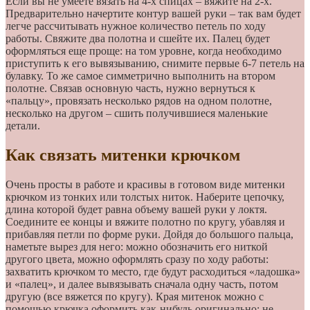
Если вы не умеете вязать на 4-х спицах – вяжите на 2-х.
Предварительно начертите контур вашей руки – так вам будет
легче рассчитывать нужное количество петель по ходу
работы. Свяжите два полотна и сшейте их. Палец будет
оформляться еще проще: на том уровне, когда необходимо
приступить к его вывязыванию, снимите первые 6-7 петель на
булавку. То же самое симметрично выполнить на втором
полотне. Связав основную часть, нужно вернуться к
«пальцу», провязать несколько рядов на одном полотне,
несколько на другом – сшить получившиеся маленькие
детали.
Как связать митенки крючком
Очень просты в работе и красивы в готовом виде митенки
крючком из тонких или толстых ниток. Наберите цепочку,
длина которой будет равна объему вашей руки у локтя.
Соедините ее концы и вяжите полотно по кругу, убавляя и
прибавляя петли по форме руки. Дойдя до большого пальца,
наметьте вырез для него: можно обозначить его ниткой
другого цвета, можно оформлять сразу по ходу работы:
захватить крючком то место, где будут расходиться «ладошка»
и «палец», и далее вывязывать сначала одну часть, потом
другую (все вяжется по кругу). Края митенок можно с
помощью крючка оформить как-нибудь оригинально: не