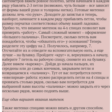
сантиметров вяжем ровное полотно, затем начинаем в каждом
ряду убавлять 2-3 петли (возможно, чуть больше – все зависит
от формы вашей руки и толщины нитки). Готовые митенки
должны лечь «по руке». Доходите до запястья и теперь,
наоборот, начинаете в каждом ряду прибавлять петли, чтобы
размер перчатки соответствовал объему вашей ладошки.
Удобно то, что вязание митенок на 4-х спицах позволит вам
примерять «работу». Самый сложный момент – оформление
«большого пальчика». Посмотрите, сколько петель вам
понадобится, чтобы «обхватить его» у основания? Теперь
разделите эту цифру на 2. Получилось, например, 7.
Отсчитайте их и отведите на вспомогательную нить, а еще
лучше – на булавку. Пройдите «круг» и, вернувшись к началу,
наберите 7 петель на рабочую спицу, снимите их на булавку.
Далее вяжем «варежку». Дойдя до начала пальцев, их
середины или до самых кончиков, закрываем петли и
возвращаемся к «пальчику». Тут от вас потребуется почти
«ювелирная» работа: нужно распределить петли на 4 спицы и
провязать столько рядов, сколько вам потребуется для
выбранной вами высоты «пальчика»: можно закрыть его через
несколько рядов, можно поднять выше.
Еще один вариант вязания митенок
Также митенки спицами можно вязать и другим способом.