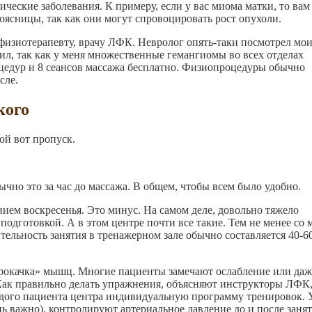
ческие заболевания. К примеру, если у вас миома матки, то вам
ясницы, так как они могут спровоцировать рост опухоли.
 физиотерапевту, врачу ЛФК. Невролог опять-таки посмотрел мо
ил, так как у меня множественные гемангиомы во всех отделах
цедур и 8 сеансов массажа бесплатно. Физиопроцедуры обычно
сле.
кого
ой вот пропуск.
ычно это за час до массажа. В общем, чтобы всем было удобно.
нием воскресенья. Это минус. На самом деле, довольно тяжело
подготовкой. А в этом центре почти все такие. Тем не менее со 
тельность занятия в тренажерном зале обычно составляется 40-6
рокачка» мышц. Многие пациенты замечают ослабление или даж
 Как правильно делать упражнения, объясняют инструкторы ЛФК
аждого пациента центра индивидуальную программу тренировок. 
ь важно), контролируют артериальное давление до и после занят