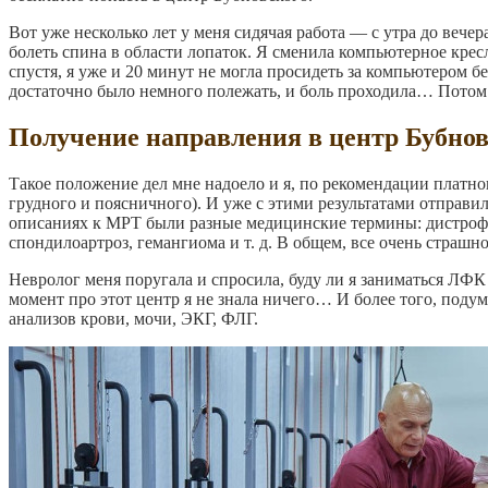
Вот уже несколько лет у меня сидячая работа — с утра до вече
болеть спина в области лопаток. Я сменила компьютерное крес
спустя, я уже и 20 минут не могла просидеть за компьютером б
достаточно было немного полежать, и боль проходила… Потом 
Получение направления в центр Бубно
Такое положение дел мне надоело и я, по рекомендации платно
грудного и поясничного). И уже с этими результатами отправи
описаниях к МРТ были разные медицинские термины: дистрофи
спондилоартроз, гемангиома и т. д. В общем, все очень страшно
Невролог меня поругала и спросила, буду ли я заниматься ЛФК 
момент про этот центр я не знала ничего… И более того, подум
анализов крови, мочи, ЭКГ, ФЛГ.