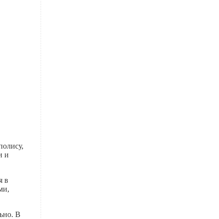
полису,
и и
я в
ми,
ьно. В