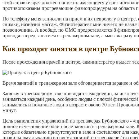
этой справке врач должен написать имеющиеся у вас гинекологи
противопоказаны прогревающие физиопроцедуры на область по
По телефону меня записали на прием к их неврологу в центре,
снимки, назначил массаж. Физиотерапевт мне ничего не назнач
позвоночника. А вообще, по ОМС предоставляется 8 физиопро
проводят перед занятием в тренажерном зале, а массаж сразу по
Как проходят занятия в центре Бубновс
После прохождения врачей в центре, администратор выдает так
Время занятий в тренажерном зале обговаривается заранее и об
Занятия в тренажерном зале проводятся ежедневно, за исключе
заниматься каждый день, особенно людям с плохой физической 
занимались и пожилые люди в возрасте около 70 лет. Продолжи
минут.
Цель выполнения упражнений на тренажерах Бубновского - «п
полное исчезновение боли после занятий в тренажерном зале.
которые обязательно присутствуют в зале и составляют для к
правильному дыханию во время занятий на тренажере (это очен