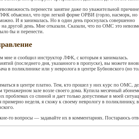
возможность перенести занятие даже по уважительной причине,
 ЛФК объяснил, что при легкой форме ОРВИ (горло, насморк, но 
можно. И я занималась. Но в один день проснулась совершенно
е на другой день. Мне отказали. Сказали, что по ОМС это невоз
ыло бы и перенести.
правление
ём мне и сообщил инструктор ЛФК, с которым я занималась.
нятий (последнего дня, указанного в пропуске), вы можете внов
ача в поликлинике или у невролога в центре Бубновского (но то
иматься в центре платно. Тем, кто прошел у них курс по ОМС, д
м тренажерном зале возле своего дома. Купила месячный абонем
оих проблемах со спиной и дает только допустимые в моей ситуа
я примерно неделя, я схожу к своему неврологу в поликлинику, 
вского.
акие-то вопросы — задавайте их в комментариях. Постараюсь отв