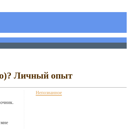
но)? Личный опыт
Непознанное
ночник.
 мне