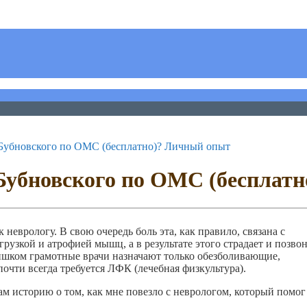
а Бубновского по ОМС (бесплатно)? Личный опыт
 Бубновского по ОМС (бесплат
неврологу. В свою очередь боль эта, как правило, связана с
узкой и атрофией мышц, а в результате этого страдает и позво
слишком грамотные врачи назначают только обезболивающие,
очти всегда требуется ЛФК (лечебная физкультура).
ам историю о том, как мне повезло с неврологом, который помог