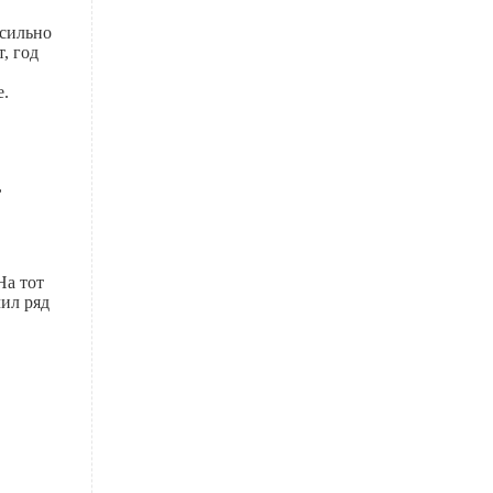
 сильно
, год
е.
,
На тот
чил ряд