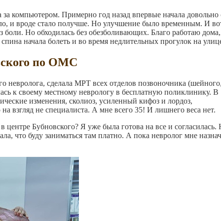
ра за компьютером. Примерно год назад впервые начала довольно
ло, и вроде стало получше. Но улучшение было временным. И вот
ез боли. Но обходилась без обезболивающих. Благо работаю дома,
спина начала болеть и во время недлительных прогулок на улиц
вского по ОМС
го невролога, сделала МРТ всех отделов позвоночника (шейного
лась к своему местному неврологу в бесплатную поликлинику. В
ческие изменения, сколиоз, усиленный кифоз и лордоз,
 на взгляд не специалиста. А мне всего 35! И лишнего веса нет.
в центре Бубновского? Я уже была готова на все и согласилась. 
ала, что буду заниматься там платно. А пока невролог мне назна