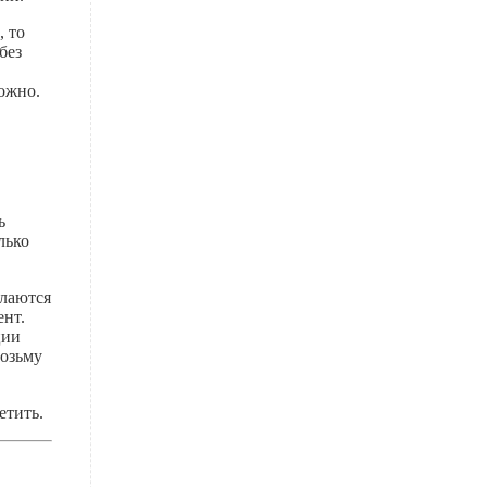
 то
без
можно.
ь
лько
елаются
ент.
ции
возьму
етить.