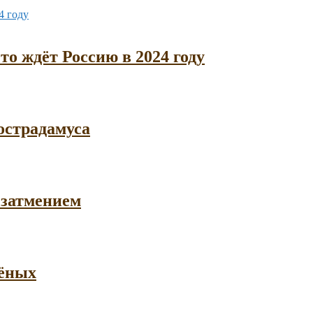
то ждёт Россию в 2024 году
острадамуса
 затмением
чёных