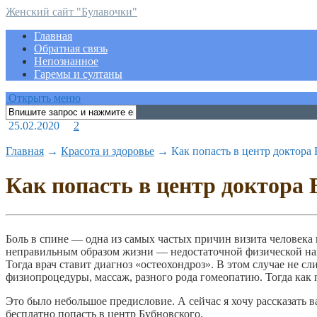
Женский сайт "Булавочки"
Главная
Обратная связь
Непознанное
Гаремы и султаны
Открыть меню
25.02.2020
2
Главная
→
Красота и здоровье
→
Как попасть в центр доктор
Как попасть в центр доктора
Боль в спине — одна из самых частых причин визита человека к 
неправильным образом жизни — недостаточной физической нагр
Тогда врач ставит диагноз «остеохондроз». В этом случае не 
физиопроцедуры, массаж, разного рода гомеопатию. Тогда как п
Это было небольшое предисловие. А сейчас я хочу рассказать в
бесплатно попасть в центр Бубновского.