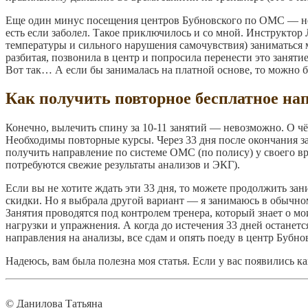
Еще один минус посещения центров Бубновского по ОМС — не
есть если заболел. Такое приключилось и со мной. Инструктор
температуры и сильного нарушения самочувствия) заниматься 
разбитая, позвонила в центр и попросила перенести это заняти
Вот так… А если бы занималась на платной основе, то можно б
Как получить повторное бесплатное на
Конечно, вылечить спину за 10-11 занятий — невозможно. О ч
Необходимы повторные курсы. Через 33 дня после окончания за
получить направление по системе ОМС (по полису) у своего вр
потребуются свежие результаты анализов и ЭКГ).
Если вы не хотите ждать эти 33 дня, то можете продолжить зан
скидки. Но я выбрала другой вариант — я занимаюсь в обычно
Занятия проводятся под контролем тренера, который знает о м
нагрузки и упражнения. А когда до истечения 33 дней останетс
направления на анализы, все сдам и опять поеду в центр Бубно
Надеюсь, вам была полезна моя статья. Если у вас появились к
© Данилова Татьяна