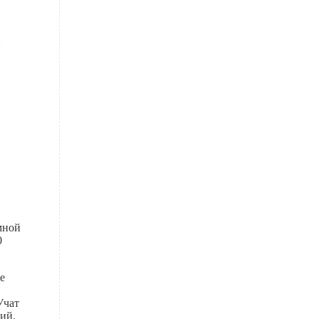
и
мной
0
е
,
Учат
ий.