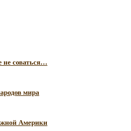
е не соваться…
ародов мира
 Южной Америки