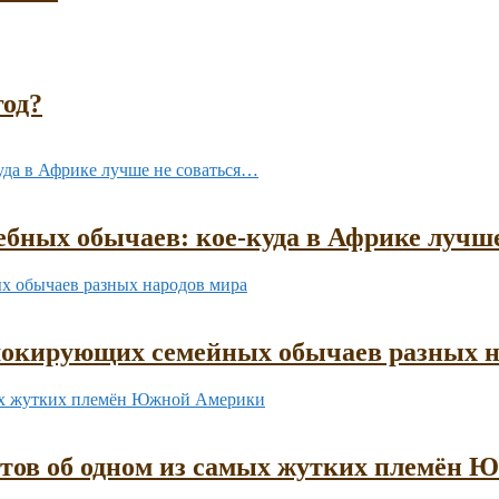
год?
бных обычаев: кое-куда в Африке лучш
шокирующих семейных обычаев разных н
ктов об одном из самых жутких племён