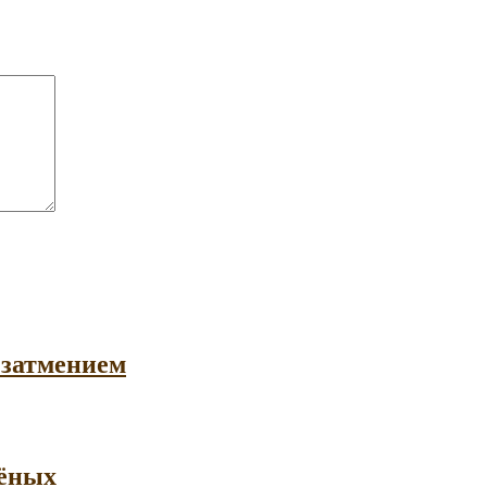
 затмением
чёных