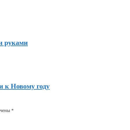
и руками
 к Новому году
ечены
*