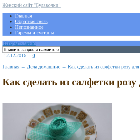
Женский сайт "Булавочки"
Главная
Обратная связь
Непознанное
Гаремы и султаны
Открыть меню
12.12.2016
0
Главная
→
Дела домашние
→
Как сделать из салфетки розу для
Как сделать из салфетки розу