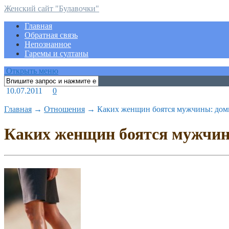
Женский сайт "Булавочки"
Главная
Обратная связь
Непознанное
Гаремы и султаны
Открыть меню
10.07.2011
0
Главная
→
Отношения
→
Каких женщин боятся мужчины: дом
Каких женщин боятся мужчи