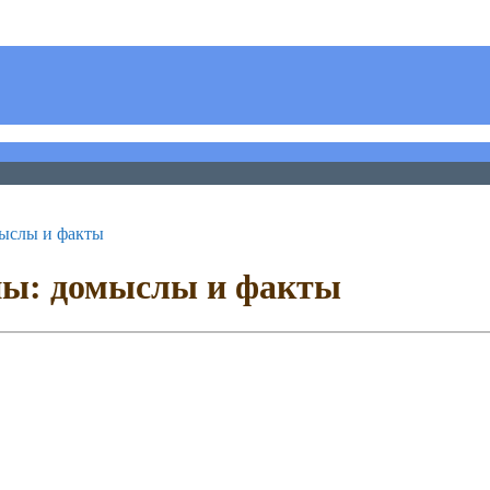
ыслы и факты
ны: домыслы и факты