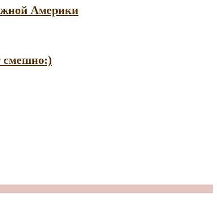
 Южной Америки
т смешно:)