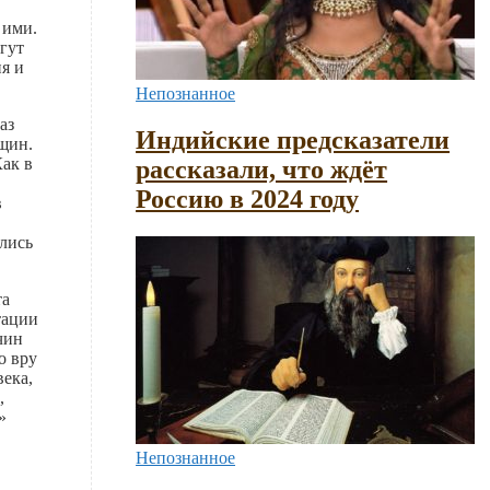
 ими.
гут
я и
Непознанное
аз
Индийские предсказатели
щин.
Как в
рассказали, что ждёт
Россию в 2024 году
в
лись
та
тации
чин
о вру
века,
,
»
Непознанное