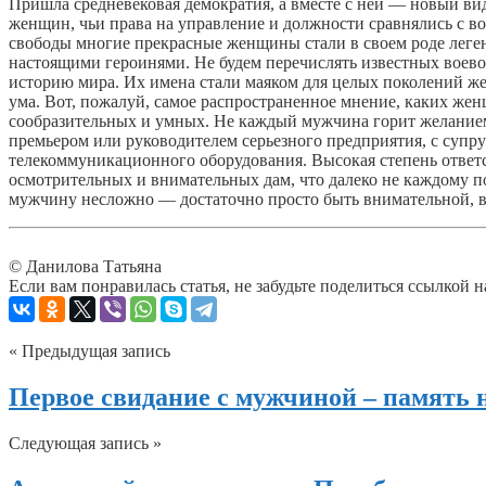
Пришла средневековая демократия, а вместе с ней — новый в
женщин, чьи права на управление и должности сравнялись с во
свободы многие прекрасные женщины стали в своем роде леге
настоящими героинями. Не будем перечислять известных воев
историю мира. Их имена стали маяком для целых поколений же
ума. Вот, пожалуй, самое распространенное мнение, каких же
сообразительных и умных. Не каждый мужчина горит желанием 
премьером или руководителем серьезного предприятия, с суп
телекоммуникационного оборудования. Высокая степень ответс
осмотрительных и внимательных дам, что далеко не каждому
мужчину несложно — достаточно просто быть внимательной, в
© Данилова Татьяна
Если вам понравилась статья, не забудьте поделиться ссылкой н
« Предыдущая запись
Первое свидание с мужчиной – память 
Следующая запись »