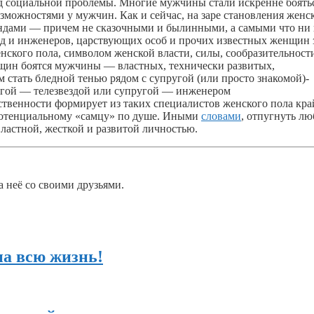
ид социальной проблемы. Многие мужчины стали искренне боять
зможностями у мужчин. Как и сейчас, на заре становления женс
ндами — причем не сказочными и былинными, а самыми что ни 
од и инженеров, царствующих особ и прочих известных женщин 
нского пола, символом женской власти, силы, сообразительност
нщин боятся мужчины — властных, технически развитых,
стать бледной тенью рядом с супругой (или просто знакомой)-
ругой — телезвездой или супругой — инженером
твенности формирует из таких специалистов женского пола кра
 потенциальному «самцу» по душе. Иными
словами
, отпугнуть лю
ластной, жесткой и развитой личностью.
а неё со своими друзьями.
на всю жизнь!