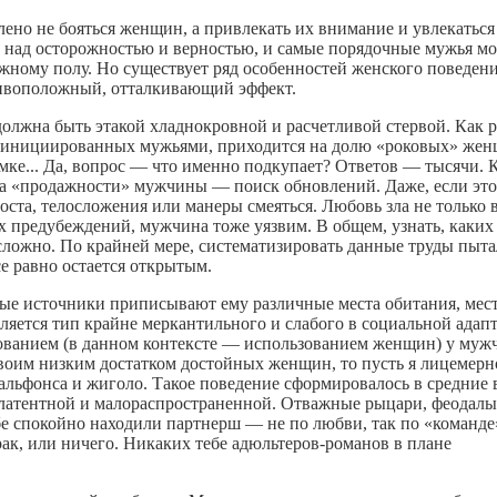
ено не бояться женщин, а привлекать их внимание и увлекаться
рх над осторожностью и верностью, и самые порядочные мужья мо
жному полу. Но существует ряд особенностей женского поведени
ивоположный, отталкивающий эффект.
олжна быть этакой хладнокровной и расчетливой стервой. Как р
и, инициированных мужьями, приходится на долю «роковых» жен
мке... Да, вопрос — что именно подкупает? Ответов — тысячи. 
на «продажности» мужчины — поиск обновлений. Даже, если это
оста, телосложения или манеры смеяться. Любовь зла не только 
 предубеждений, мужчина тоже уязвим. В общем, узнать, каких
сложно. По крайней мере, систематизировать данные труды пыта
е равно остается открытым.
ые источники приписывают ему различные места обитания, мес
ляется тип крайне меркантильного и слабого в социальной адап
ованием (в данном контексте — использованием женщин) у муж
своим низким достатком достойных женщин, то пусть я лицемерн
альфонса и жиголо. Такое поведение сформировалось в средние 
а латентной и малораспространенной. Отважные рыцари, феодалы
е спокойно находили партнерш — не по любви, так по «команде
ак, или ничего. Никаких тебе адюльтеров-романов в плане