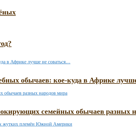
чёных
год?
бных обычаев: кое-куда в Африке лучш
шокирующих семейных обычаев разных н