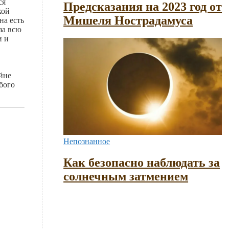
ся
Предсказания на 2023 год от
кой
Мишеля Нострадамуса
на есть
за всю
и и
йне
бого
Непознанное
Как безопасно наблюдать за
солнечным затмением