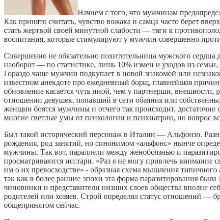
Начнем с того, что мужчинам предопредел
Как принято считать, чувство вожака и самца часто берет вве
стать жертвой своей минутной слабости — тяги к противополо
воспитания, которые стимулируют у мужчин совершенно прот
Совершенно не обязательно похитительница мужского сердца д
наоборот — по статистике, лишь 10% измен и уходов из семь
Гораздо чаще мужчин подкупает в новой знакомой или незнако
известном анекдоте про ежедневный борщ, главнейшая причи
обновление касается чуть иной, чем у партнерши, внешности, р
отношении девушек, попавший в сети обаяния или собственных
женщин боятся мужчины и отчего так происходит, достаточно 
многие светлые умы от психологии и психиатрии, но вопрос вс
Был такой исторический персонаж в Италии — Альфонзо. Разн
рождения, род занятий, но синонимом «альфонс» нынче опреде
мужчины. Так вот, параллели между женобоязнью и паразитир
просматриваются исстари. «Раз я не могу привлечь внимание 
им о их превосходстве» - образная схема мышления типичного 
так как в более ранние эпохи эта форма паразитирования был
чиновники и представители низших слоев общества вполне себ
родителей или хозяев. Строй определял статус отношений — бр
общепринятом сейчас.