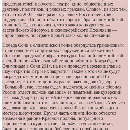
представителей искусства, театра, кино, общественных
деятелей, политиков, и рядовых граждан. Словом, из всех тех,
кто летом 2007 года в разных уголках России неистово
поддерживал Сочи, чтобы этот город выбрали олимпийской
столицей. Едва стало ясно, что заявки конкурентов —
австрийского Инсбрука и южнокорейского Пхенчхана —
«проиграли», по стране прокатилась волна ликования.
Победа Сочи в олимпийской гонке обернулась грандиозным
строительством спортивных сооружений, а также иных
объектов городской инфраструктуры. Главной олимпийской
ареной станет 40-тысячный стадион «Фишт». Когда будет
Олимпиада в Сочи 2014, на нем проведут церемониальные
шоу открытия Игр и их закрытия. Также в этой чаше будут
награждать чемпионов и призеров соревнований. По
соседству с этим стадионом расположен ледовый дворец
«Большой», где, все мы будем надеяться, хоккейная сборная
России отдаст должок канадцам за памятный ванкуверский
разгром. Дворец спорта «Айсберг» обязан порадовать нас
олимпийским золотом фигуристов, а вот из «Адлер-Арены» с
медалями должны выкатиться российские конькобежцы и
мастера шорт-трека. Другая часть олимпийских объектов
возведена в районе Красной поляны, популярного
горнолыжного курорта, где в борьбу вступят лыжники,
биатлонисты, саночники, бобслеисты, сноубордисты.