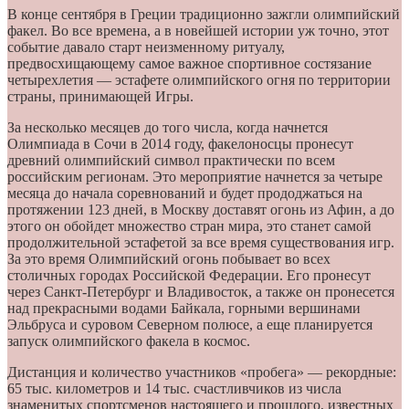
В конце сентября в Греции традиционно зажгли олимпийский
факел. Во все времена, а в новейшей истории уж точно, этот
событие давало старт неизменному ритуалу,
предвосхищающему самое важное спортивное состязание
четырехлетия — эстафете олимпийского огня по территории
страны, принимающей Игры.
За несколько месяцев до того числа, когда начнется
Олимпиада в Сочи в 2014 году, факелоносцы пронесут
древний олимпийский символ практически по всем
российским регионам. Это мероприятие начнется за четыре
месяца до начала соревнований и будет прододжаться на
протяжении 123 дней, в Москву доставят огонь из Афин, а до
этого он обойдет множество стран мира, это станет самой
продолжительной эстафетой за все время существования игр.
За это время Олимпийский огонь побывает во всех
столичных городах Российской Федерации. Его пронесут
через Санкт-Петербург и Владивосток, а также он пронесется
над прекрасными водами Байкала, горными вершинами
Эльбруса и суровом Северном полюсе, а еще планируется
запуск олимпийского факела в космос.
Дистанция и количество участников «пробега» — рекордные:
65 тыс. километров и 14 тыс. счастливчиков из числа
знаменитых спортсменов настоящего и прошлого, известных