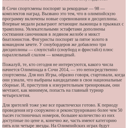
В Сочи спортсмены поспорят за рекордные — 98 —
комплектов наград. Вызвано это тем, что в олимпийскую
программу включены новые соревнования и дисциплины.
Впервые медали разыграют летающие лыжницы в прыжках с
трамплина. Увлекательными эстафетами дополнены
состязания саночников в ледяном желобе и микст
биатлонистов. Фигуристы поспорят за пятое золото в
командном зачете. У сноубордеров же добавлено три
дисциплины — слоупстайл (сноуборд и фристайл) плюс
параллельный слалом — командный.
Пожалуй, те, кто сегодня не интересуются, какого числа
начнется Олимпиада в Сочи 2014, — это непосредственно
спортсмены. Для них Игры, образно говоря, стартовали, когда
они узнали, что выбраны кандидатами в свои национальные
сборные. И, приступив к изнурительным тренировкам, они
мечтают, как минимум, попасть на главный турнир
четырехлетия.
Для зрителей тоже уже все практически готово. К периоду
проведения игр сооружено и реконструировано более чем 50
тысяч гостиничных номеров, большее количество из них
доступные по цене и, конечно же, часть имеют категорию
пять или четыре звезды. На Олимпийских играх будут