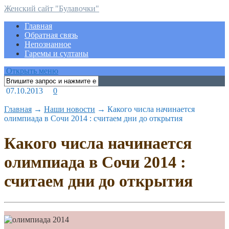
Женский сайт "Булавочки"
Главная
Обратная связь
Непознанное
Гаремы и султаны
Открыть меню
07.10.2013
0
Главная
→
Наши новости
→
Какого числа начинается
олимпиада в Сочи 2014 : считаем дни до открытия
Какого числа начинается
олимпиада в Сочи 2014 :
считаем дни до открытия