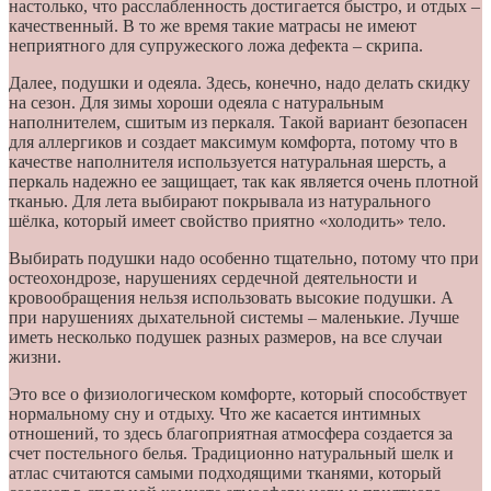
настолько, что расслабленность достигается быстро, и отдых –
качественный. В то же время такие матрасы не имеют
неприятного для супружеского ложа дефекта – скрипа.
Далее, подушки и одеяла. Здесь, конечно, надо делать скидку
на сезон. Для зимы хороши одеяла с натуральным
наполнителем, сшитым из перкаля. Такой вариант безопасен
для аллергиков и создает максимум комфорта, потому что в
качестве наполнителя используется натуральная шерсть, а
перкаль надежно ее защищает, так как является очень плотной
тканью. Для лета выбирают покрывала из натурального
шёлка, который имеет свойство приятно «холодить» тело.
Выбирать подушки надо особенно тщательно, потому что при
остеохондрозе, нарушениях сердечной деятельности и
кровообращения нельзя использовать высокие подушки. А
при нарушениях дыхательной системы – маленькие. Лучше
иметь несколько подушек разных размеров, на все случаи
жизни.
Это все о физиологическом комфорте, который способствует
нормальному сну и отдыху. Что же касается интимных
отношений, то здесь благоприятная атмосфера создается за
счет постельного белья. Традиционно натуральный шелк и
атлас считаются самыми подходящими тканями, который