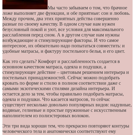
Мы часто забываем о том, что брачное
ложе выполняет две функции, и обе приятные: сон и любовь.
Между прочим, два этих приятных действа совершенно
разные по своему качеству. В одном случае нам нужен
безусловный покой и уют, все условия для максимального
расслабления перед сном. А в другом случае нам нужны
возбуждающие и стимулирующие факторы. И что самое
интересное, их обязательно надо попытаться совместить: и
удобные матрасы, и фактуру постельного белья, и его цвет.
Как это сделать? Комфорт и расслабленность создается в
основном качеством матраса, одеяла и подушки, а
стимулирующее действие – цветовым решением интерьера и
постельных принадлежностей. Сейчас можно подобрать
кровать по форме и стилю в полном соответствии даже с
самыми экзотическими стилями дизайна интерьера. И
остается дело за тем, чтобы правильно подобрать матрасы,
одеяла и подушки. Что касается матросов, то сейчас
существует несколько довольно популярных видов: надувные,
водяные, гелиевые и простые пружинные с искусственным
наполнителем из полиэстеровых волокон.
Эти три вида хороши тем, что прекрасно повторяют контуры
человеческого тела и анатомически соответствуют ему