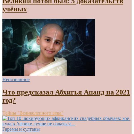
Великий потоп был: 5 доказательств
учёных
Непознанное
Что предсказал Абхигья Ананд на 2021
год?
Тайны "Великолепного века"
Гаремы и султаны