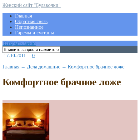
Женский сайт "Булавочки"
Главная
Обратная связь
Непознанное
Гаремы и султаны
Открыть меню
17.10.2011
0
Главная
→
Дела домашние
→
Комфортное брачное ложе
Комфортное брачное ложе