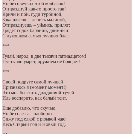
Но без овечьих чтоб колбасок!
Отпразднуй как-то просто так!
Кричи и пой, гуди турбиной,
Закашляешь – лечись малиной,
Отпразднуешь – уймись, приляг:
Грядет годок бараний, длинный
С лукошком самых лучших благ.
***
Гуляй, народ, в две тысячи пятнадцатом!
Пусть зло умрет, оружием не бряцает!
***
Своей подруге самой лучшей
Признаюсь я (момент-момент!)
Что мог бы стать дождливой тучей
Иль воспарить, как белый тент.
Еще добавлю, что скучаю,
Но без слезы – наоборот:
Сижу под елкой с рюмкой чаю
Весь Старый год и Новый год.