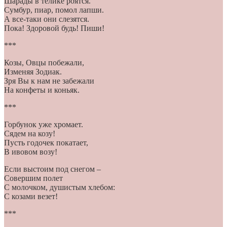
Шарады в телике роятся.
Сумбур, пиар, помол лапши.
А все-таки они слезятся.
Пока! Здоровой будь! Пиши!
***
Козы, Овцы побежали,
Изменяя Зодиак.
Зря Вы к нам не забежали
На конфеты и коньяк.
***
Горбунок уже хромает.
Сядем на козу!
Пусть годочек покатает,
В ивовом возу!
Если выстоим под снегом –
Совершим полет
С молочком, душистым хлебом:
С козами везет!
***