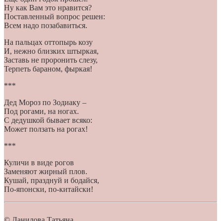
Ну как Вам это нравится?
Поставленный вопрос решен:
Всем надо позабавиться.
На пальцах оттопырь козу
И, нежно близких штыркая,
Заставь не проронить слезу,
Терпеть бараном, фыркая!
***
Дед Мороз по Зодиаку –
Под рогами, на ногах.
С дедушкой бывает всяко:
Может ползать на рогах!
***
Куличи в виде рогов
Заменяют жирный плов.
Кушай, празднуй и бодайся,
По-японски, по-китайски!
© Данилова Татьяна