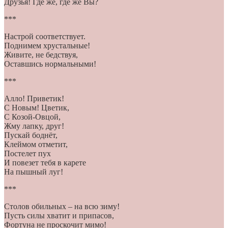
Друзья! Где же, где же Вы?
***
Настрой соответствует.
Поднимем хрустальные!
Живите, не бедствуя,
Оставшись нормальными!
***
Алло! Приветик!
С Новым! Цветик,
С Козой-Овцой,
Жму лапку, друг!
Пускай боднёт,
Клеймом отметит,
Постелет пух
И повезет тебя в карете
На пышный луг!
***
Столов обильных – на всю зиму!
Пусть силы хватит и припасов,
Фортуна не проскочит мимо!