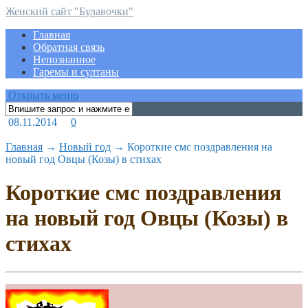
Женский сайт "Булавочки"
Главная
Обратная связь
Непознанное
Гаремы и султаны
Открыть меню
08.11.2014
0
Главная
→
Новый год
→
Короткие смс поздравления на
новый год Овцы (Козы) в стихах
Короткие смс поздравления
на новый год Овцы (Козы) в
стихах