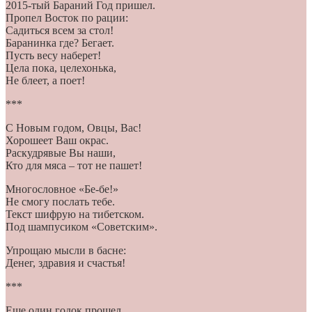
2015-тый Бараний Год пришел.
Пропел Восток по рации:
Садиться всем за стол!
Баранинка где? Бегает.
Пусть весу наберет!
Цела пока, целехонька,
Не блеет, а поет!
***
С Новым годом, Овцы, Вас!
Хорошеет Ваш окрас.
Раскудрявые Вы наши,
Кто для мяса – тот не пашет!
Многословное «Бе-бе!»
Не смогу послать тебе.
Текст шифрую на тибетском.
Под шампусиком «Советским».
Упрощаю мысли в басне:
Денег, здравия и счастья!
***
Еще один годок прошел.