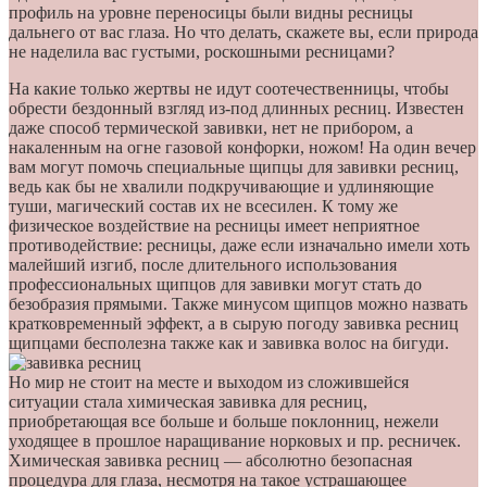
профиль на уровне переносицы были видны ресницы
дальнего от вас глаза. Но что делать, скажете вы, если природа
не наделила вас густыми, роскошными ресницами?
На какие только жертвы не идут соотечественницы, чтобы
обрести бездонный взгляд из-под длинных ресниц. Известен
даже способ термической завивки, нет не прибором, а
накаленным на огне газовой конфорки, ножом! На один вечер
вам могут помочь специальные щипцы для завивки ресниц,
ведь как бы не хвалили подкручивающие и удлиняющие
туши, магический состав их не всесилен. К тому же
физическое воздействие на ресницы имеет неприятное
противодействие: ресницы, даже если изначально имели хоть
малейший изгиб, после длительного использования
профессиональных щипцов для завивки могут стать до
безобразия прямыми. Также минусом щипцов можно назвать
кратковременный эффект, а в сырую погоду завивка ресниц
щипцами бесполезна также как и завивка волос на бигуди.
Но мир не стоит на месте и выходом из сложившейся
ситуации стала химическая завивка для ресниц,
приобретающая все больше и больше поклонниц, нежели
уходящее в прошлое наращивание норковых и пр. ресничек.
Химическая завивка ресниц — абсолютно безопасная
процедура для глаза, несмотря на такое устрашающее