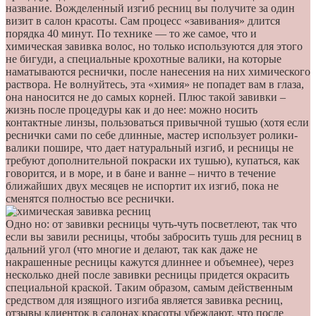
название. Вожделенный изгиб ресниц вы получите за один
визит в салон красоты. Сам процесс «завивания» длится
порядка 40 минут. По технике — то же самое, что и
химическая завивка волос, но только используются для этого
не бигуди, а специальные крохотные валики, на которые
наматываются реснички, после нанесения на них химического
раствора. Не волнуйтесь, эта «химия» не попадет вам в глаза,
она наносится не до самых корней. Плюс такой завивки –
жизнь после процедуры как и до нее: можно носить
контактные линзы, пользоваться привычной тушью (хотя если
реснички сами по себе длинные, мастер использует ролики-
валики пошире, что дает натуральный изгиб, и ресницы не
требуют дополнительной покраски их тушью), купаться, как
говорится, и в море, и в бане и ванне – ничто в течение
ближайших двух месяцев не испортит их изгиб, пока не
сменятся полностью все реснички.
Одно но: от завивки ресницы чуть-чуть посветлеют, так что
если вы завили ресницы, чтобы забросить тушь для ресниц в
дальний угол (что многие и делают, так как даже не
накрашенные ресницы кажутся длиннее и объемнее), через
несколько дней после завивки ресницы придется окрасить
специальной краской. Таким образом, самым действенным
средством для изящного изгиба является завивка ресниц,
отзывы клиенток в салонах красоты убеждают, что после