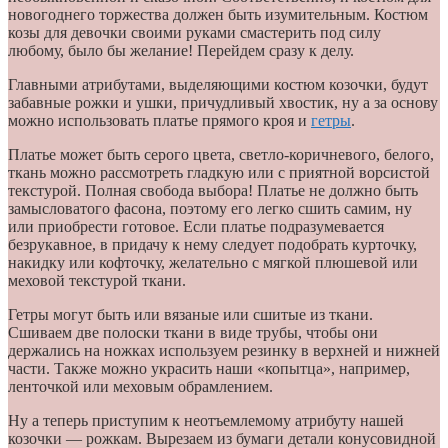
новогоднего торжества должен быть изумительным. Костюм
козы для девочки своими руками смастерить под силу
любому, было бы желание! Перейдем сразу к делу.
Главными атрибутами, выделяющими костюм козочки, будут
забавные рожки и ушки, причудливый хвостик, ну а за основу
можно использовать платье прямого кроя и
гетры
.
Платье может быть серого цвета, светло-коричневого, белого,
ткань можно рассмотреть гладкую или с приятной ворсистой
текстурой. Полная свобода выбора! Платье не должно быть
замысловатого фасона, поэтому его легко сшить самим, ну
или приобрести готовое. Если платье подразумевается
безрукавное, в придачу к нему следует подобрать курточку,
накидку или кофточку, желательно с мягкой плюшевой или
меховой текстурой ткани.
Гетры могут быть или вязаные или сшитые из ткани.
Сшиваем две полоски ткани в виде трубы, чтобы они
держались на ножках используем резинку в верхней и нижней
части. Также можно украсить наши «копытца», например,
ленточкой или меховым обрамлением.
Ну а теперь приступим к неотъемлемому атрибуту нашей
козочки — рожкам. Вырезаем из бумаги детали конусовидной