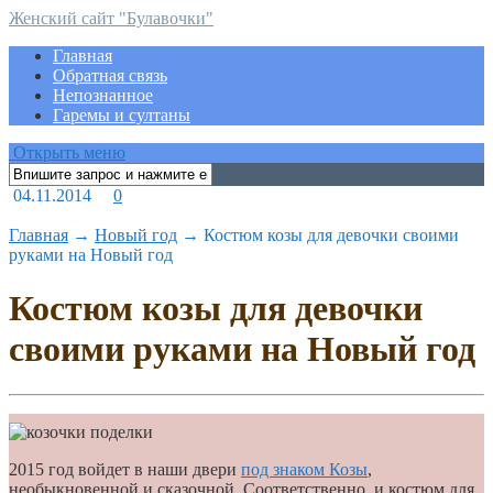
Женский сайт "Булавочки"
Главная
Обратная связь
Непознанное
Гаремы и султаны
Открыть меню
04.11.2014
0
Главная
→
Новый год
→
Костюм козы для девочки своими
руками на Новый год
Костюм козы для девочки
своими руками на Новый год
2015 год войдет в наши двери
под знаком Козы
,
необыкновенной и сказочной. Соответственно, и костюм для