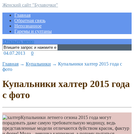
Женский сайт "Булавочки"
Главная
Обратная связь
Непознанное
Гаремы и султаны
Открыть меню
04.07.2013
0
Главная
→
Купальники
→
Купальники халтер 2015 года с
фото
Купальники халтер 2015 года
с фото
Купальники летнего сезона 2015 года могут
порадовать даже самую требовательную модницу, ведь
представленные модели отличаются буйством красок, фактур
и форм! Мода - девушка капризная, а потому пытаться