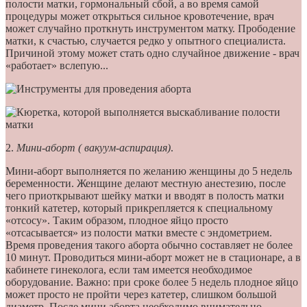
полости матки, гормональный сбой, а во время самой
процедуры может открыться сильное кровотечение, врач
может случайно проткнуть инструментом матку. Прободение
матки, к счастью, случается редко у опытного специалиста.
Причиной этому может стать одно случайное движение - врач
«работает» вслепую...
2.
Мини-аборт ( вакуум-аспирация)
.
Мини-аборт выполняется по желанию женщины до 5 недель
беременности. Женщине делают местную анестезию, после
чего приоткрывают шейку матки и вводят в полость матки
тонкий катетер, который прикрепляется к специальному
«отсосу». Таким образом, плодное яйцо просто
«отсасывается» из полости матки вместе с эндометрием.
Время проведения такого аборта обычно составляет не более
10 минут. Проводиться мини-аборт может не в стационаре, а в
кабинете гинеколога, если там имеется необходимое
оборудование. Важно: при сроке более 5 недель плодное яйцо
может просто не пройти через катетер, слишком большой
диаметр. После мини аборта необходимо внимательно