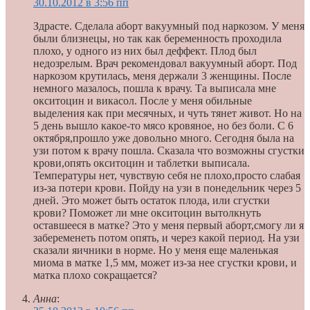
30.10.2012 в 3:56 пп
Здрасте. Сделала аборт вакуумный под наркозом. У меня
были близнецы, но так как беременность проходила
плохо, у одного из них был деффект. Плод был
недозрелым. Врач рекомендовал вакуумный аборт. Под
наркозом крутилась, меня держали 3 женщины. После
немного мазалось, пошла к врачу. Та выписала мне
окситоцин и викасол. После у меня обильные
выделения как при месячных, и чуть тянет живот. Но на
5 день вышло какое-то мясо кровяное, но без боли. С 6
октября,прошло уже довольно много. Сегодня была на
узи потом к врачу пошла. Сказала что возможны сгустки
крови,опять окситоцин и таблетки выписала.
Температуры нет, чувствую себя не плохо,просто слабая
из-за потери крови. Пойду на узи в понедельник через 5
дней. Это может быть остаток плода, или сгустки
крови? Поможет ли мне окситоцин вытолкнуть
оставшееся в матке? Это у меня первый аборт,смогу ли я
забеременеть потом опять, и через какой период. На узи
сказали яичники в норме. Но у меня еще маленькая
миома в матке 1,5 мм, может из-за нее сгустки крови, и
матка плохо сокращается?
Анна
: