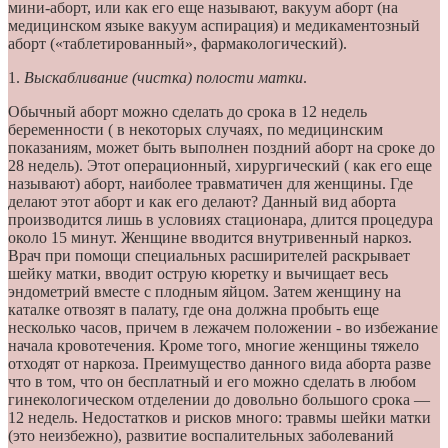
мини-аборт, или как его еще называют, вакуум аборт (на
медицинском языке вакуум аспирация) и медикаментозный
аборт («таблетированный», фармакологический).
1.
Выскабливание (чистка) полости матки
.
Обычный аборт можно сделать до срока в 12 недель
беременности ( в некоторых случаях, по медицинским
показаниям, может быть выполнен поздний аборт на сроке до
28 недель). Этот операционный, хирургический ( как его еще
называют) аборт, наиболее травматичен для женщины. Где
делают этот аборт и как его делают? Данный вид аборта
производится лишь в условиях стационара, длится процедура
около 15 минут. Женщине вводится внутривенный наркоз.
Врач при помощи специальных расширителей раскрывает
шейку матки, вводит острую кюретку и вычищает весь
эндометрий вместе с плодным яйцом. Затем женщину на
каталке отвозят в палату, где она должна пробыть еще
несколько часов, причем в лежачем положении - во избежание
начала кровотечения. Кроме того, многие женщины тяжело
отходят от наркоза. Преимущество данного вида аборта разве
что в том, что он бесплатный и его можно сделать в любом
гинекологическом отделении до довольно большого срока —
12 недель. Недостатков и рисков много: травмы шейки матки
(это неизбежно), развитие воспалительных заболеваний