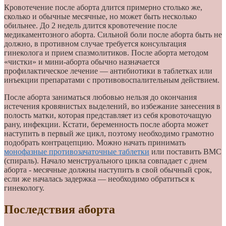
Кровотечение после аборта длится примерно столько же,
сколько и обычные месячные, но может быть несколько
обильнее. До 2 недель длится кровотечение после
медикаментозного аборта. Сильной боли после аборта быть не
должно, в противном случае требуется консультация
гинеколога и прием спазмолитиков. После аборта методом
«чистки» и мини-аборта обычно назначается
профилактическое лечение — антибиотики в таблетках или
инъекции препаратами с противовоспалительным действием.
После аборта заниматься любовью нельзя до окончания
истечения кровянистых выделений, во избежание занесения в
полость матки, которая представляет из себя кровоточащую
рану, инфекции. Кстати, беременность после аборта может
наступить в первый же цикл, поэтому необходимо грамотно
подобрать контрацепцию. Можно начать принимать
монофазные противозачаточные таблетки
или поставить ВМС
(спираль). Начало менструального цикла совпадает с днем
аборта - месячные должны наступить в свой обычный срок,
если же началась задержка — необходимо обратиться к
гинекологу.
Последствия аборта