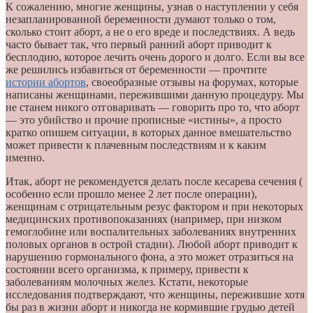
К сожалению, многие женщины, узнав о наступлении у себя
незапланированной беременности думают только о том,
сколько стоит аборт, а не о его вреде и последствиях. А ведь
часто бывает так, что первый ранний аборт приводит к
бесплодию, которое лечить очень дорого и долго. Если вы все
же решились избавиться от беременности — прочтите
истории абортов
, своеобразные отзывы на форумах, которые
написаны женщинами, пережившими данную процедуру. Мы
не станем никого отговаривать — говорить про то, что аборт
— это убийство и прочие прописные «истины», а просто
кратко опишем ситуации, в которых данное вмешательство
может привести к плачевным последствиям и к каким
именно.
Итак, аборт не рекомендуется делать после кесарева сечения (
особенно если прошло менее 2 лет после операции),
женщинам с отрицательным резус фактором и при некоторых
медицинских противопоказаниях (например, при низком
гемоглобине или воспалительных заболеваниях внутренних
половых органов в острой стадии). Любой аборт приводит к
нарушению гормонального фона, а это может отразиться на
состоянии всего организма, к примеру, привести к
заболеваниям молочных желез. Кстати, некоторые
исследования подтверждают, что женщины, пережившие хотя
бы раз в жизни аборт и никогда не кормившие грудью детей