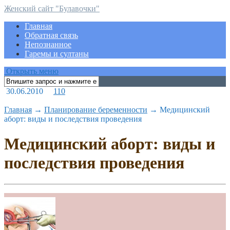
Женский сайт "Булавочки"
Главная
Обратная связь
Непознанное
Гаремы и султаны
Открыть меню
30.06.2010
110
Главная
→
Планирование беременности
→
Медицинский
аборт: виды и последствия проведения
Медицинский аборт: виды и
последствия проведения