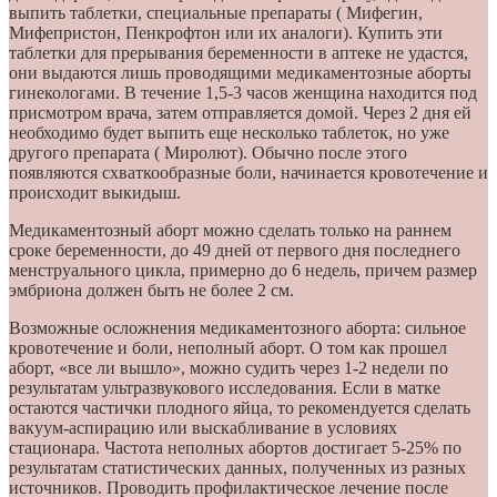
выпить таблетки, специальные препараты ( Мифегин,
Мифепристон, Пенкрофтон или их аналоги). Купить эти
таблетки для прерывания беременности в аптеке не удастся,
они выдаются лишь проводящими медикаментозные аборты
гинекологами. В течение 1,5-3 часов женщина находится под
присмотром врача, затем отправляется домой. Через 2 дня ей
необходимо будет выпить еще несколько таблеток, но уже
другого препарата ( Миролют). Обычно после этого
появляются схваткообразные боли, начинается кровотечение и
происходит выкидыш.
Медикаментозный аборт можно сделать только на раннем
сроке беременности, до 49 дней от первого дня последнего
менструального цикла, примерно до 6 недель, причем размер
эмбриона должен быть не более 2 см.
Возможные осложнения медикаментозного аборта: сильное
кровотечение и боли, неполный аборт. О том как прошел
аборт, «все ли вышло», можно судить через 1-2 недели по
результатам ультразвукового исследования. Если в матке
остаются частички плодного яйца, то рекомендуется сделать
вакуум-аспирацию или выскабливание в условиях
стационара. Частота неполных абортов достигает 5-25% по
результатам статистических данных, полученных из разных
источников. Проводить профилактическое лечение после