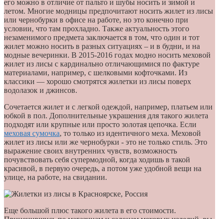
его можно в отличие от пальто и шубы носить и зимой и
летом. Многие модницы предпочитают носить жилет из лисы
или чернобурки в офисе на работе, но это конечно при
условии, что там прохладно. Также актуальность этого
незаменимого предмета заключается в том, что один и тот
жилет можно носить в разных ситуациях – и в будни, и на
модные вечеринки. В 2015-2016 годах модно носить меховой
жилет из лисы с кардинально отличающимися по фактуре
материалами, например, с шелковыми кофточками. Из
классики — хорошо смотрятся жилетки из лисы поверх
водолазок и джинсов.
Сочетается жилет и с легкой одеждой, например, платьем или
юбкой в пол. Дополнительные украшения для такого жилета
подходят или крупные или просто золотая цепочка. Если
меховая сумочка
, то только из идентичного меха. Меховой
жилет из лисы или же чернобурки - это не только стиль. Это
выражение своих внутренних чувств, возможность
почувствовать себя супермодной, когда ходишь в такой
красивой, в первую очередь, а потом уже удобной вещи на
улице, на работе, на свидании.
Еще большой плюс такого жилета в его стоимости.