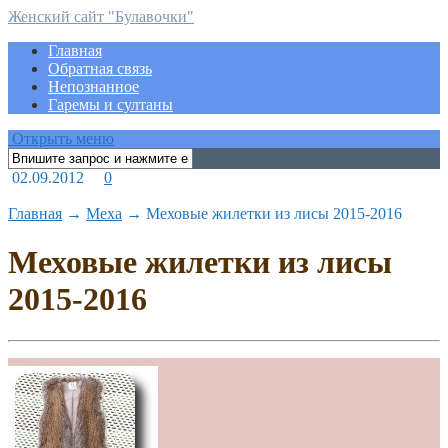
Женский сайт "Булавочки"
Главная
Обратная связь
Непознанное
Гаремы и султаны
Открыть меню
02.09.2012
0
Главная
→
Меха
→
Меховые жилетки из лисы 2015-2016
Меховые жилетки из лисы
2015-2016