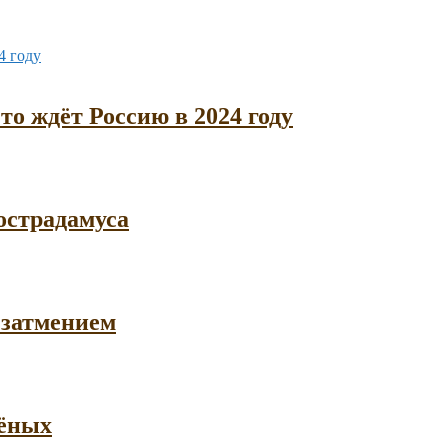
то ждёт Россию в 2024 году
острадамуса
 затмением
чёных