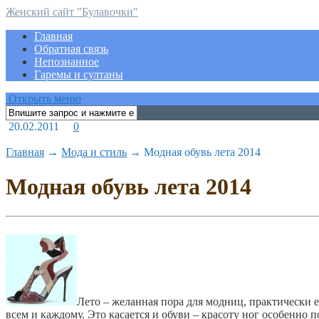
Женский сайт "Булавочки"
Главная
Обратная связь
Непознанное
Гаремы и султаны
Открыть меню
20.02.2011
0
Главная
→
Мода и стиль
→
Модная обувь лета 2014
Модная обувь лета 2014
Лето – желанная пора для модниц, практически
всем и каждому.
Это касается и обуви – красоту ног особенно 