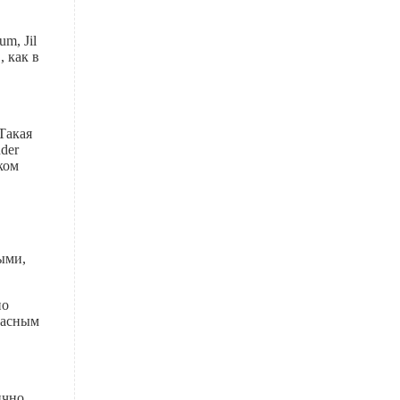
m, Jil
, как в
Такая
der
ком
ыми,
но
расным
ично