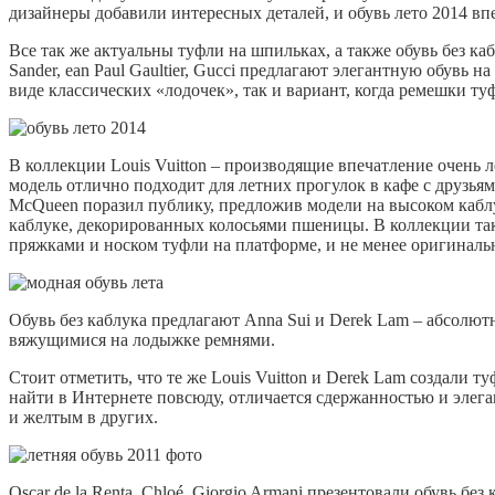
дизайнеры добавили интересных деталей, и обувь лето 2014 вп
Все так же актуальны туфли на шпильках, а также обувь без кабл
Sander, ean Paul Gaultier, Gucci предлагают элегантную обувь н
виде классических «лодочек», так и вариант, когда ремешки т
В коллекции Louis Vuitton – производящие впечатление очень л
модель отлично подходит для летних прогулок в кафе с друзья
McQueen поразил публику, предложив модели на высоком каблук
каблуке, декорированных колосьями пшеницы. В коллекции та
пряжками и носком туфли на платформе, и не менее оригинальн
Обувь без каблука предлагают Anna Sui и Derek Lam – абсол
вяжущимися на лодыжке ремнями.
Стоит отметить, что те же Louis Vuitton и Derek Lam создали т
найти в Интернете повсюду, отличается сдержанностью и элега
и желтым в других.
Oscar de la Renta, Chloé, Giorgio Armani презентовали обувь 