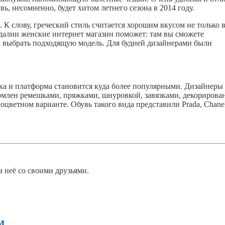
, несомненно, будет хитом летнего сезона в 2014 году.
 К слову, греческий стиль считается хорошим вкусом не только 
андалии женские интернет магазин поможет: там вы сможете
и выбрать подходящую модель. Для будней дизайнерами были
тка и платформа становится куда более популярными. Дизайнеры
рмлен ремешками, пряжками, шнуровкой, завязками, декорирова
ветном варианте. Обувь такого вида представили Prada, Chanel
а неё со своими друзьями.
м