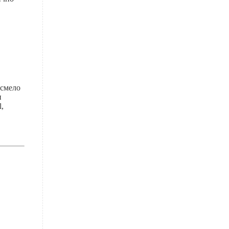
в
 смело
н
,