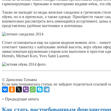
гармонирующая с брюками и некоторыми видами юбок, эта обувь
Также не выходят из моды женские сандалии в греческом стиле.
обуви, но и в прическах, а также одежде. Приобрести такие с
внимательно рассмотреть весь имеющийся ассортимент, цены 
представлены удобные вьетнамки и шлепанцы.
Стоит остановиться еще на одном модном веянии лета – танке
сочетают танкетку с каблуками любой высоты, верх обуви офо
замысловатым кружевным узором или выполнен в простом одноц
Hermès, Michael Kors, Yves Saint Laurent.
© Данилова Татьяна
Если вам понравилась статья, не забудьте поделиться ссылкой н
« Предыдущая запись
Как стать востребованным фрилансеро