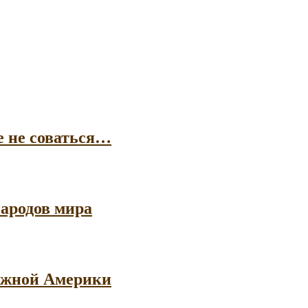
е не соваться…
ародов мира
 Южной Америки