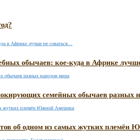
год?
бных обычаев: кое-куда в Африке лучш
шокирующих семейных обычаев разных н
ктов об одном из самых жутких племён