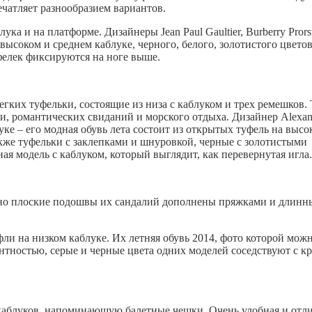
ечатляет разнообразием вариантов.
ука и на платформе. Дизайнеры Jean Paul Gaultier, Burberry Prorsu
а высоком и среднем каблуке, черного, белого, золотистого цветов
уфелек фиксируются на ноге выше.
егких туфельки, состоящие из низа с каблуком и трех ремешков. 
ми, романтических свиданий и морского отдыха. Дизайнер Alexan
е – его модная обувь лета состоит из открытых туфель на высо
кже туфельки с заклепками и шнуровкой, черные с золотистыми
ая модель с каблуком, который выглядит, как перевернутая игла.
ютно плоские подошвы их сандалий дополнены пряжками и длинн
уфли на низком каблуке. Их летняя обувь 2014, фото которой мож
нтностью, серые и черные цвета одних моделей соседствуют с к
без каблуков, напоминающую балетные чешки. Очень удобная и отл