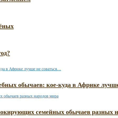
чёных
год?
бных обычаев: кое-куда в Африке лучш
шокирующих семейных обычаев разных н