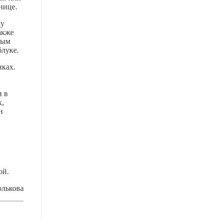
нице.
му
акже
ным
блуке.
нках.
и в
х,
н
ой.
юлькова