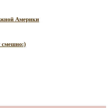
 Южной Америки
т смешно:)