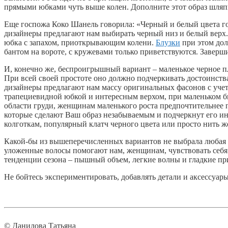
прямыми юбками чуть выше колен. Дополните этот образ шляпк
Еще госпожа Коко Шанель говорила: «Черный и белый цвета г
дизайнеры предлагают нам выбирать черный низ и белый верх.
юбка с запахом, приоткрывающим колени.
Блузки
при этом до
бантом на вороте, с кружевами только приветствуются. Заверш
И, конечно же, беспроигрышный вариант – маленькое черное пл
При всей своей простоте оно должно подчеркивать достоинства
дизайнеры предлагают нам массу оригинальных фасонов с уче
трапециевидной юбкой и интересным верхом, при маленьком б
области груди, женщинам маленького роста предпочтительнее п
которые сделают Ваш образ незабываемым и подчеркнут его ин
колготкам, популярный клатч черного цвета или просто нить ж
Какой-бы из вышеперечисленных вариантов не выбрала любая из
уложенные волосы помогают нам, женщинам, чувствовать себя
тенденции сезона – пышный объем, легкие волны и гладкие пр
Не бойтесь экспериментировать, добавлять детали и аксессуары
© Данилова Татьяна