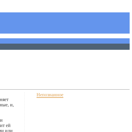
Непознанное
няет
ные, и,
ри
ит ей
ми или