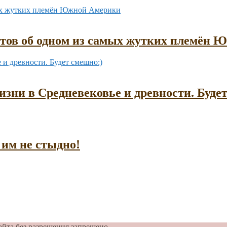
ктов об одном из самых жутких племён
зни в Средневековье и древности. Буде
им не стыдно!
айта без разрешения запрещено.