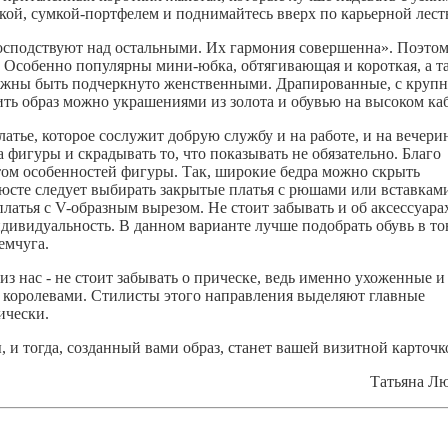
ой, сумкой-портфелем и поднимайтесь вверх по карьерной лест
осподствуют над остальными. Их гармония совершенна». Поэто
 Особенно популярны мини-юбка, обтягивающая и короткая, а т
лжны быть подчеркнуто женственными. Драпированные, с круп
ить образ можно украшениями из золота и обувью на высоком ка
атье, которое сослужит добрую службу и на работе, и на вечери
 фигуры и скрадывать то, что показывать не обязательно. Благо
том особенностей фигуры. Так, широкие бедра можно скрыть
юсте следует выбирать закрытые платья с рюшами или вставкам
латья с V-образным вырезом. Не стоит забывать и об аксессуара
дивидуальность. В данном варианте лучше подобрать обувь в то
емчуга.
 нас - не стоит забывать о прическе, ведь именно ухоженные и
 королевами. Стилисты этого направления выделяют главные
ически.
, и тогда, созданный вами образ, станет вашей визитной карточк
Татьяна Л