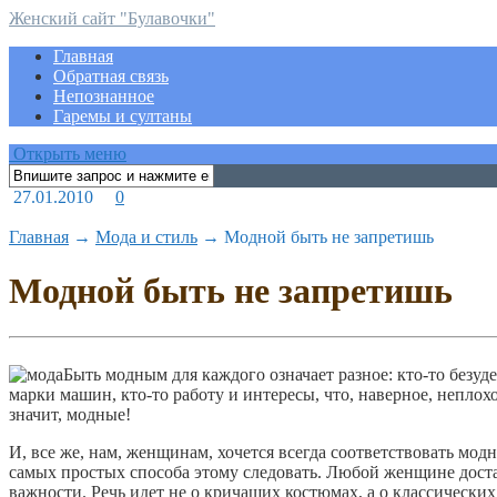
Женский сайт "Булавочки"
Главная
Обратная связь
Непознанное
Гаремы и султаны
Открыть меню
27.01.2010
0
Главная
→
Мода и стиль
→
Модной быть не запретишь
Модной быть не запретишь
Быть модным для каждого означает разное: кто-то безу
марки машин, кто-то работу и интересы, что, наверное, неплохо.
значит, модные!
И, все же, нам, женщинам, хочется всегда соответствовать мо
самых простых способа этому следовать. Любой женщине доста
важности. Речь идет не о кричащих костюмах, а о классически