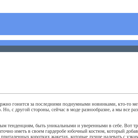
держно гонится за последними подиумными новинками, кто-то ме
 Но, с другой стороны, сейчас в моде разнообразие, а мы все раз
дным тенденциям, быть уникальными и уверенными в себе. Вот т
точно иметь в своем гардеробе юбочный костюм, который добав
х приталенных коротких жакетах, которые лучше надевать с узки