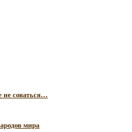
е не соваться…
ародов мира