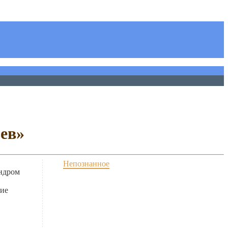
ев»
Непознанное
индром
ние