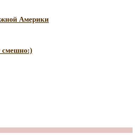
 Южной Америки
т смешно:)