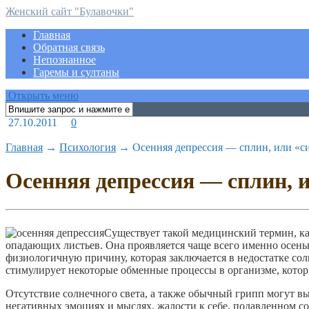
Женский сайт "Булавочки"
Главная
Обратная связь
Непознанное
Гаремы и султаны
Открыть меню
27.10.2011
0
Главная
→
Психология
→
Осенняя депрессия — сплин, или «
Осенняя депрессия — сплин, 
Существует такой медицинский термин, ка
опадающих листьев. Она проявляется чаще всего именно осенью
физиологичную причину, которая заключается в недостатке сол
стимулирует некоторые обменные процессы в организме, которы
Отсутствие солнечного света, а также обычный грипп могут в
негативных эмоциях и мыслях, жалости к себе, подавленном сос