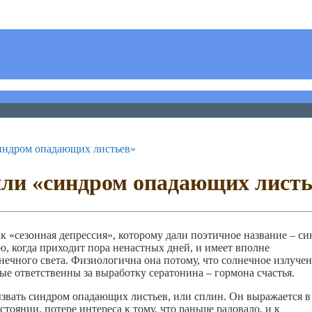
синдром опадающих листьев»
или «синдром опадающих листь
к «сезонная депрессия», которому дали поэтичное название – с
, когда приходит пора ненастных дней, и имеет вполне
нечного света. Физиологична она потому, что солнечное излуче
е ответственны за выработку сератонина – гормона счастья.
ызвать синдром опадающих листьев, или сплин. Он выражается в
тоянии, потере интереса к тому, что раньше радовало, и к