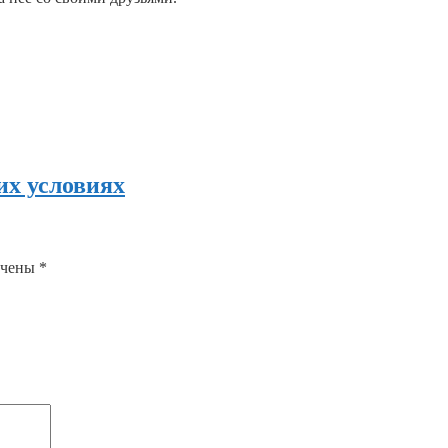
их условиях
ечены
*