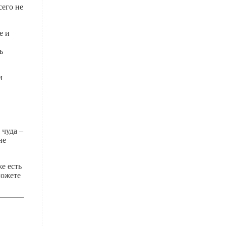
сего не
е и
ь
и
 чуда –
не
е есть
можете