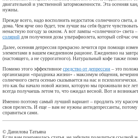
двигательной и умственной заторможенности. Эта осенняя хан
нужны.
Прежде всего, надо восполнить недостаток солнечного света, а
дома. Чем ярче оно будет, тем лучше вы себя будете чувствова
ненастную погоду за окном. А вот лампы «солнечного» света –
солярий
для получения дозы ультрафиолета, который сейчас оч
Далее, осенняя депрессия прекрасно лечится при помощи изм
элементами в вашем ежедневном рационе. Ежедневно на завтра
(настоящего, а не суррогатного). Натуральный кофе также помо
Помимо этого эффективное
средство от депрессии
– это полож
организации «праздника жизни» - максимум общения, вечеринк
солнечного света осенью сказывается на нас и психологическ
это как бы начало новой жизни, которую мы проживали все лето.
всегда получаешь летом то, что ожидал весной. Вот и возникае
Именно поэтому самый лучший вариант – продлить эту красочн
своя прелесть. И еще – вам не нужны антидепрессанты, потому
справиться сами.
© Данилова Татьяна
Если вам понравилась статья, не забудьте поделиться ссылкой н