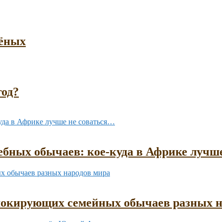
чёных
год?
бных обычаев: кое-куда в Африке лучш
шокирующих семейных обычаев разных н