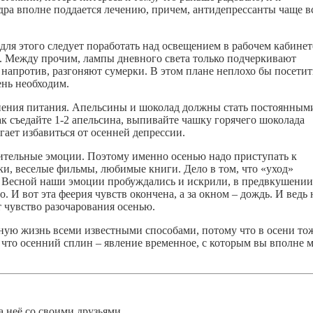
дра вполне поддается лечению, причем, антидепрессанты чаще в
 для этого следует поработать над освещением в рабочем кабинет
ть. Между прочим, лампы дневного света только подчеркивают
 напротив, разгоняют сумерки. В этом плане неплохо бы посетит
ень необходим.
енения питания. Апельсины и шоколад должны стать постоянным
к съедайте 1-2 апельсина, выпивайте чашку горячего шоколада
гает избавиться от осенней депрессии.
ительные эмоции. Поэтому именно осенью надо приступать к
и, веселые фильмы, любимые книги. Дело в том, что «уход»
и. Весной наши эмоции пробуждались и искрили, в предвкушении
 И вот эта феерия чувств окончена, а за окном – дождь. И ведь 
т чувство разочарования осенью.
ую жизнь всеми известными способами, потому что в осени тож
 что осенний сплин – явление временное, с которым вы вполне 
а неё со своими друзьями.