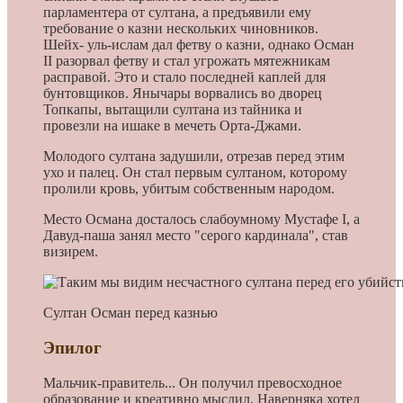
парламентера от султана, а предъявили ему
требование о казни нескольких чиновников.
Шейх- уль-ислам дал фетву о казни, однако Осман
II разорвал фетву и стал угрожать мятежникам
расправой. Это и стало последней каплей для
бунтовщиков. Янычары ворвались во дворец
Топкапы, вытащили султана из тайника и
провезли на ишаке в мечеть Орта-Джами.
Молодого султана задушили, отрезав перед этим
ухо и палец. Он стал первым султаном, которому
пролили кровь, убитым собственным народом.
Место Османа досталось слабоумному Мустафе I, а
Давуд-паша занял место "серого кардинала", став
визирем.
Султан Осман перед казнью
Эпилог
Мальчик-правитель... Он получил превосходное
образование и креативно мыслил. Наверняка хотел