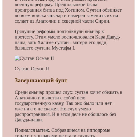
военную реформу. Предпосылкой была
проигранная битва под Хотином. Султан обвиняет
во всем войска янычар и намерен заменить их на
солдат из Анатолии и северной части Сирии.
Грядущие реформы подтолкнули янычар к
протесту. Этим умело воспользовался Кара Давуд-
паша, зять Халиме-султан - матери его дяди,
бывшего султана Мустафы I.
Султан Осман II
Завершающий бунт
Cреди янычар прошел слух: султан хочет сбежать в
Анатолию и вывезти с собой всю
государственную казну. Так оно было или нет -
уже никто не скажет. Но слух умело
распространялся. И в этом деле не обошлось без
Давуда-паши.
Поднялся мятеж. Собравшиеся на ипподроме
сипахи с янычарами не стали слушать