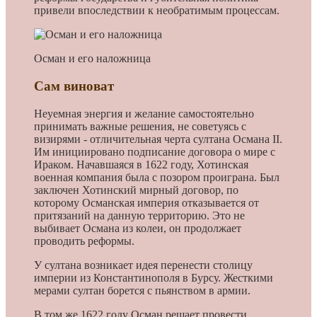
привели впоследствии к необратимым процессам.
Осман и его наложница
Сам виноват
Неуемная энергия и желание самостоятельно
принимать важные решения, не советуясь с
визирями - отличительная черта султана Османа II.
Им инициировано подписание договора о мире с
Ираком. Начавшаяся в 1622 году, Хотинская
военная компания была с позором проиграна. Был
заключен Хотинский мирный договор, по
которому Османская империя отказывается от
притязаний на данную территорию. Это не
выбивает Османа из колеи, он продолжает
проводить реформы.
У султана возникает идея перенести столицу
империи из Константинополя в Бурсу. Жесткими
мерами султан борется с пьянством в армии.
В том же 1622 году Осман решает провести