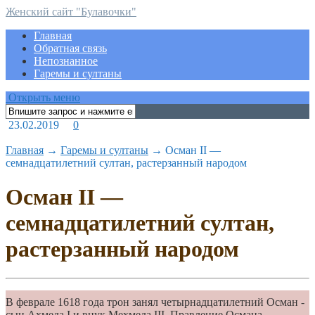
Женский сайт "Булавочки"
Главная
Обратная связь
Непознанное
Гаремы и султаны
Открыть меню
23.02.2019
0
Главная
→
Гаремы и султаны
→
Осман II —
семнадцатилетний султан, растерзанный народом
Осман II —
семнадцатилетний султан,
растерзанный народом
В феврале 1618 года трон занял четырнадцатилетний Осман -
сын Ахмеда I и внук Мехмеда III. Правление Османа