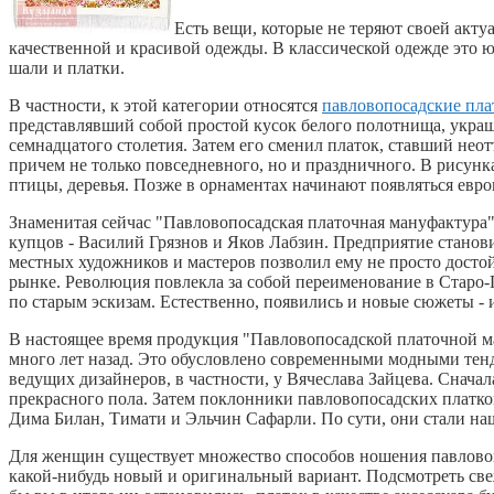
Есть вещи, которые не теряют своей акту
качественной и красивой одежды. В классической одежде это юб
шали и платки.
В частности, к этой категории относятся
павловопосадские пла
представлявший собой простой кусок белого полотнища, укр
семнадцатого столетия. Затем его сменил платок, ставший не
причем не только повседневного, но и праздничного. В рисунка
птицы, деревья. Позже в орнаментах начинают появляться евро
Знаменитая сейчас "Павловопосадская платочная мануфактура"
купцов - Василий Грязнов и Яков Лабзин. Предприятие станови
местных художников и мастеров позволил ему не просто достой
рынке. Революция повлекла за собой переименование в Старо-
по старым эскизам. Естественно, появились и новые сюжеты -
В настоящее время продукция "Павловопосадской платочной ма
много лет назад. Это обусловлено современными модными тен
ведущих дизайнеров, в частности, у Вячеслава Зайцева. Снач
прекрасного пола. Затем поклонники павловопосадских платков
Дима Билан, Тимати и Эльчин Сафарли. По сути, они стали на
Для женщин существует множество способов ношения павловоп
какой-нибудь новый и оригинальный вариант. Подсмотреть св