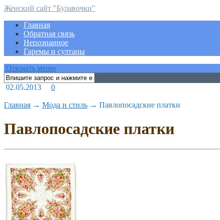
Женский сайт "Булавочки"
Главная
Обратная связь
Непознанное
Гаремы и султаны
Открыть меню
02.05.2013
0
Главная
→
Мода и стиль
→
Павлопосадские платки
Павлопосадские платки