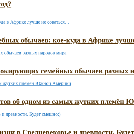
год?
бных обычаев: кое-куда в Африке лучш
шокирующих семейных обычаев разных н
ктов об одном из самых жутких племён
зни в Средневековье и древности. Буде