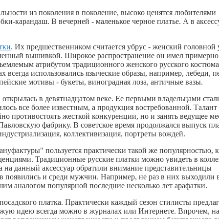
альности из поколения в поколение, высоко ценятся любителями
ки-карандаш. В вечерней - маленькое черное платье. А в аксесс
тки
. Их предшественником считается убрус - женский головной 
ашенный вышивкой. Широкое распространение он имел примерно
отъемлемым атрибутом традиционного женского русского костюма
х всегда использовались языческие образы, например, лебеди, п
пейские мотивы - букеты, виноградная лоза, античные вазы.
 открылась в девятнадцатом веке. Ее первыми владельцами стал
лось все более известным, а продукция востребованной. Талант
но противостоять жесткой конкуренции, но и занять ведущее ме
Павловскую фабрику. В советское время продолжался выпуск пл
 индустриализация, коллективизация, портреты вождей.
нуфактуры" пользуется практически такой же популярностью, к
денциями. Традиционные русские платки можно увидеть в колл
ала на данный аксессуар обратили внимание представительницы
 появились и среди мужчин. Например, не раз в них выходили в
шим аналогом популярной последние несколько лет арафатки.
осадского платка. Практически каждый сезон стилисты предла
ежую идею всегда можно в журналах или Интернете. Впрочем, на