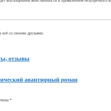
 будет воплощением женственности и проявлением безупречного в
а неё со своими друзьями.
ты, отзывы
орический авантюрный роман
ечены
*