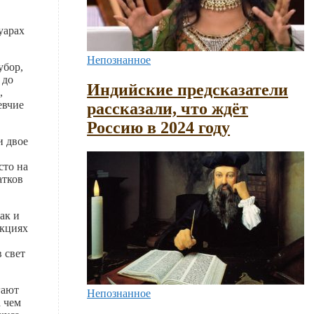
уарах
Непознанное
убор,
 до
Индийские предсказатели
,
евчие
рассказали, что ждёт
Россию в 2024 году
и двое
сто на
атков
ак и
екциях
 свет
гают
Непознанное
 чем