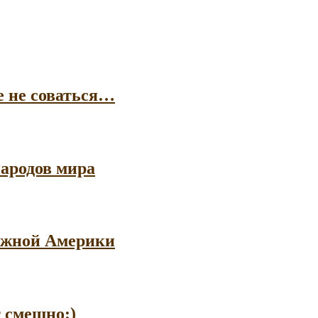
е не соваться…
ародов мира
 Южной Америки
т смешно:)