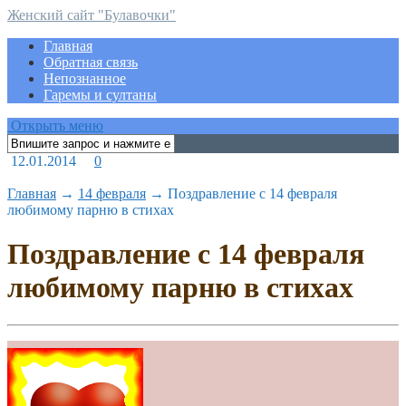
Женский сайт "Булавочки"
Главная
Обратная связь
Непознанное
Гаремы и султаны
Открыть меню
12.01.2014
0
Главная
→
14 февраля
→
Поздравление с 14 февраля
любимому парню в стихах
Поздравление с 14 февраля
любимому парню в стихах