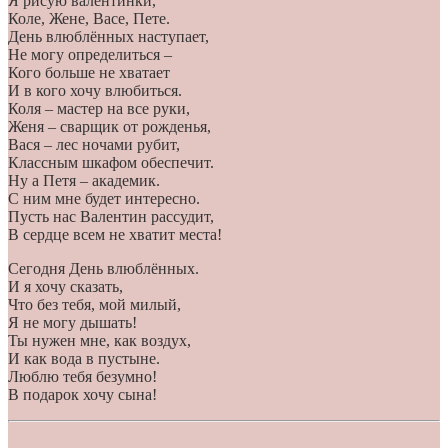
Я рисую валентинки,
Коле, Жене, Васе, Пете.
День влюблённых наступает,
Не могу определиться –
Кого больше не хватает
И в кого хочу влюбиться.
Коля – мастер на все руки,
Женя – сварщик от рожденья,
Вася – лес ночами рубит,
Классным шкафом обеспечит.
Ну а Петя – академик.
С ним мне будет интересно.
Пусть нас Валентин рассудит,
В сердце всем не хватит места!
Сегодня День влюблённых.
И я хочу сказать,
Что без тебя, мой милый,
Я не могу дышать!
Ты нужен мне, как воздух,
И как вода в пустыне.
Люблю тебя безумно!
В подарок хочу сына!