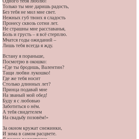
Одного тебя люблю!
Только ты мне даришь радость,
Без тебя не мил мне свет.
Нежных губ твоих я сладость
Пронесу сквозь сотни лет.
Не страшны мне расставанья,
Боль и грусть – я всё стерплю.
Мчатся годы ожиданий –
Лишь тебя всегда я жду.
Встану я пораньше,
Посмотрю в окошко:
«Где ты бродишь, Валентин?
Тащи любви лукошко!
Где же тебя носит
Столько длинных лет?
Принца подавай мне
На званый мой обед!
Буду я с любовью
Заботиться о нём.
А тебя свидетелем
На свадьбу позовём!»
За окном кружат снежинки,
И зима в самом расцвете.