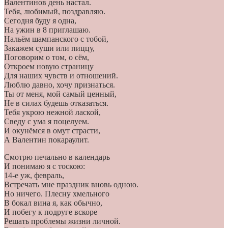
Валентинов день настал.
Тебя, любимый, поздравляю.
Сегодня буду я одна,
На ужин в 8 приглашаю.
Нальём шампанского с тобой,
Закажем суши или пиццу,
Поговорим о том, о сём,
Откроем новую страницу
Для наших чувств и отношений.
Люблю давно, хочу признаться.
Ты от меня, мой самый ценный,
Не в силах будешь отказаться.
Тебя укрою нежной лаской,
Сведу с ума я поцелуем.
И окунёмся в омут страсти,
А Валентин покараулит.
Смотрю печально в календарь
И понимаю я с тоскою:
14-е уж, февраль,
Встречать мне праздник вновь одною.
Но ничего. Плесну хмельного
В бокал вина я, как обычно,
И побегу к подруге вскоре
Решать проблемы жизни личной.