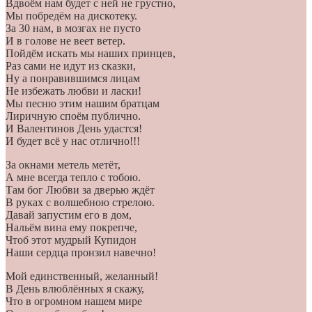
Вдвоём нам будет с ней не грустно,
Мы побредём на дискотеку.
За 30 нам, в мозгах не пусто
И в голове не веет ветер.
Пойдём искать мы наших принцев,
Раз сами не идут из сказки,
Ну а понравившимся лицам
Не избежать любви и ласки!
Мы песню этим нашим братцам
Лиричную споём публично.
И Валентинов День удастся!
И будет всё у нас отлично!!!
За окнами метель метёт,
А мне всегда тепло с тобою.
Там бог Любви за дверью ждёт
В руках с волшебною стрелою.
Давай запустим его в дом,
Нальём вина ему покрепче,
Чтоб этот мудрый Купидон
Наши сердца пронзил навечно!
Мой единственный, желанный!
В День влюблённых я скажу,
Что в огромном нашем мире