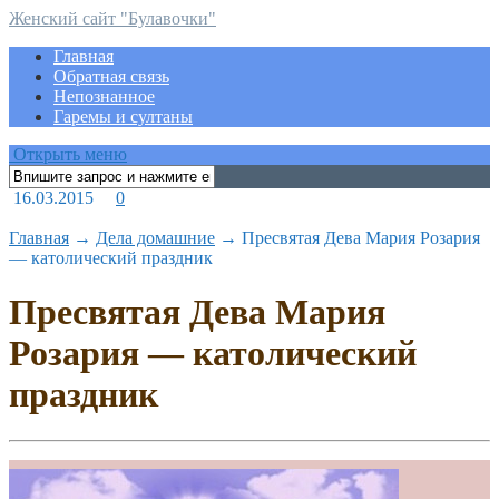
Женский сайт "Булавочки"
Главная
Обратная связь
Непознанное
Гаремы и султаны
Открыть меню
16.03.2015
0
Главная
→
Дела домашние
→
Пресвятая Дева Мария Розария
— католический праздник
Пресвятая Дева Мария
Розария — католический
праздник