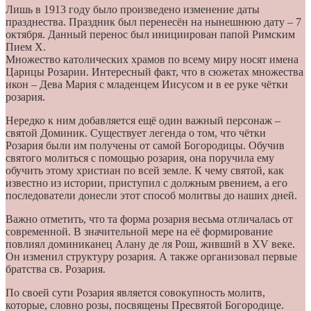
Лишь в 1913 году было произведено изменение даты
празднества. Праздник был перенесён на нынешнюю дату – 7
октября. Данный перенос был инициирован папой Римским
Пием X.
Множество католических храмов по всему миру носят имена
Царицы Розарии. Интересный факт, что в сюжетах множества
икон – Дева Мария с младенцем Иисусом и в ее руке чётки
розария.
Нередко к ним добавляется ещё один важный персонаж –
святой Доминик. Существует легенда о том, что чётки
Розария были им получены от самой Богородицы. Обучив
святого молиться с помощью розария, она поручила ему
обучить этому христиан по всей земле. К чему святой, как
известно из истории, приступил с должным рвением, а его
последователи донесли этот способ молитвы до наших дней.
Важно отметить, что та форма розария весьма отличалась от
современной. В значительной мере на её формирование
повлиял доминиканец Алану де ля Рош, живший в XV веке.
Он изменил структуру розария. А также организовал первые
братства св. Розария.
По своей сути Розария является совокупность молитв,
которые, словно розы, посвящены Пресвятой Богородице.