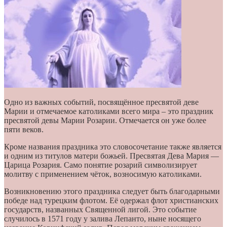
Одно из важных событий, посвящённое пресвятой деве
Марии и отмечаемое католиками всего мира – это праздник
пресвятой девы Марии Розарии. Отмечается он уже более
пяти веков.
Кроме названия праздника это словосочетание также является
и одним из титулов матери божьей. Пресвятая Дева Мария —
Царица Розария. Само понятие розарий символизирует
молитву с применением чёток, возносимую католиками.
Возникновению этого праздника следует быть благодарными
победе над турецким флотом. Её одержал флот христианских
государств, названных Священной лигой. Это событие
случилось в 1571 году у залива Лепанто, ныне носящего