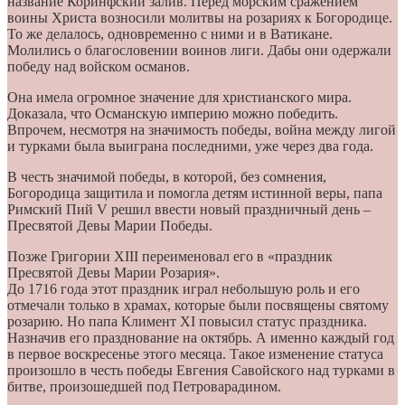
название Коринфский залив. Перед морским сражением
воины Христа возносили молитвы на розариях к Богородице.
То же делалось, одновременно с ними и в Ватикане.
Молились о благословении воинов лиги. Дабы они одержали
победу над войском османов.
Она имела огромное значение для христианского мира.
Доказала, что Османскую империю можно победить.
Впрочем, несмотря на значимость победы, война между лигой
и турками была выиграна последними, уже через два года.
В честь значимой победы, в которой, без сомнения,
Богородица защитила и помогла детям истинной веры, папа
Римский Пий V решил ввести новый праздничный день –
Пресвятой Девы Марии Победы.
Позже Григории XIII переименовал его в «праздник
Пресвятой Девы Марии Розария».
До 1716 года этот праздник играл небольшую роль и его
отмечали только в храмах, которые были посвящены святому
розарию. Но папа Климент XI повысил статус праздника.
Назначив его празднование на октябрь. А именно каждый год
в первое воскресенье этого месяца. Такое изменение статуса
произошло в честь победы Евгения Савойского над турками в
битве, произошедшей под Петроварадином.