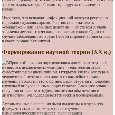
за симптомов, которые бывают при других поражениях
печени.
Из-за того, что вспышки инфекционной желтухи регулярно
поражали служащих армии, болезнь стали называть
«солдатской» или «военных действий». Гепатитом А были
заражены десятки тысяч наполеоновских солдат. Один из
случаев заболевания во время Первой мировой войны описал
в своем романе Хемингуэй.
Формирование научной теории (ХХ в.)
Прошлый век стал определяющим для многих отраслей,
не явилась исключением медицина – гепатология стала
самостоятельной дисциплиной. Открытие клеток Купфера в
человеческой печени стало одним из важнейших этапов
изучения патологий этого органа. Были открыты и подробно
изучены 8 вирусов, вызывающих гепатит. Само заболевание
получило описание и эффективные способы лечения и
диагностики, благодаря холестатическим исследованиям.
Аутоиммунные воспаления были выделены в отдельную
форму, что стало возможным после изучения
иммунологических процессов, были созданы