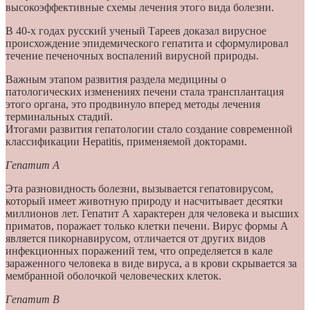
высокоэффективные схемы лечения этого вида болезни.
В 40-х годах русский ученый Тареев доказал вирусное
происхождение эпидемического гепатита и сформулировал
течение печеночных воспалений вирусной природы.
Важным этапом развития раздела медицины о
патологических изменениях печени стала трансплантация
этого органа, это продвинуло вперед методы лечения
терминальных стадий.
Итогами развития гепатологии стало создание современной
классификации Hepatitis, применяемой докторами.
Гепатит А
Эта разновидность болезни, вызывается гепатовирусом,
который имеет животную природу и насчитывает десятки
миллионов лет. Гепатит А характерен для человека и высших
приматов, поражает только клетки печени. Вирус формы А
является пикорнавирусом, отличается от других видов
инфекционных поражений тем, что определяется в кале
зараженного человека в виде вируса, а в крови скрывается за
мембранной оболочкой человеческих клеток.
Гепатит В