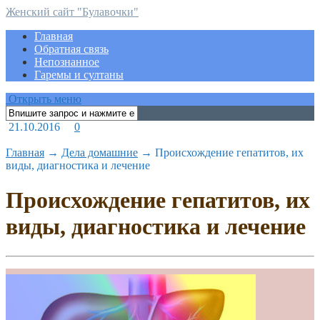
Женский сайт "Булавочки"
Главная
Обратная связь
Непознанное
Гаремы и султаны
Открыть меню
21.10.2016
0
Главная
→
Дела домашние
→
Происхождение гепатитов, их
виды, диагностика и лечение
Происхождение гепатитов, их
виды, диагностика и лечение