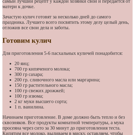
самый лучший рецепт у каждой хозяйки свой и передается от
матери к дочке.
Зачастую кулич готовят за несколько дней до самого
праздника. Лучшего всего посвятить этому делу целый день,
отложив все свои дела и заботы.
Готовим кулич
Для приготовления 5-6 пасхальных куличей понадобится:
20 яиц;
700 гр кипяченого молока;
300 гр сахара;
200 гр. сливочного масла или маргарина;
150 гр растительного масла;
100 гр свежих дрожжей;
100 гр изюма;
2 кг муки высшего сорта;
1 п. ванилина.
Начинаем приготовление. В доме должно быть тепло и без
сквозняков. Все продукты комнатной температуры, а мука
просеяна через сито за 30 минут до приготовления теста.
Кипятим все молоко, выливаем в миску, оставляем, чтобы