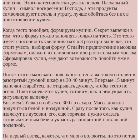
или соль. Этого категорически делать нельзя. Пасхальный
кулич – символ воскресения Господа, а эти продукты
символизируют печаль и утрату, лучше обойтись без них в
приготовлении кулича.
Когда тесто подойдет, формируем куличи. Секрет выпечки в
том, что в форму нужно заполнять только на треть. Это тесто
имеет способность увеличиваться в 3 раза при выпечке, это
стоит учесть, выбирая форму. Отдайте предпочтение высоким
формочкам, смажьте их сливочным или растительным маслом.
Сформировав кулич, ему дают возможность подойти уже в
форме.
После этого смазывают поверхность теста желтком и ставят в
разогретый духовой шкаф на 30-40 минут. Впервые 15 минут
выпечки старайтесь не открывать духовку, чтобы тесто не
осело. Пока выпекается кулич, готовим, как и чем украсить
ритуальную выпечку.
Возьмем 2 белка и собьем с 300 гр сахара. Масса должна
получиться белой и воздушной. Сразу после того, как кулич
извлекут из духовки, его, еще горячим, нужно смазать
готовым яичным безе и украсть разноцветной пасхальной
посыпкой.
На первый взгляд кажется, что много волокиты, но это не так.