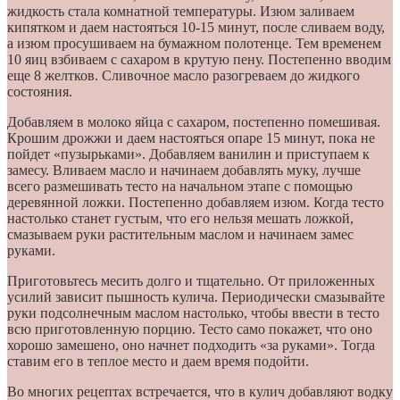
жидкость стала комнатной температуры. Изюм заливаем
кипятком и даем настояться 10-15 минут, после сливаем воду,
а изюм просушиваем на бумажном полотенце. Тем временем
10 яиц взбиваем с сахаром в крутую пену. Постепенно вводим
еще 8 желтков. Сливочное масло разогреваем до жидкого
состояния.
Добавляем в молоко яйца с сахаром, постепенно помешивая.
Крошим дрожжи и даем настояться опаре 15 минут, пока не
пойдет «пузырьками». Добавляем ванилин и приступаем к
замесу. Вливаем масло и начинаем добавлять муку, лучше
всего размешивать тесто на начальном этапе с помощью
деревянной ложки. Постепенно добавляем изюм. Когда тесто
настолько станет густым, что его нельзя мешать ложкой,
смазываем руки растительным маслом и начинаем замес
руками.
Приготовьтесь месить долго и тщательно. От приложенных
усилий зависит пышность кулича. Периодически смазывайте
руки подсолнечным маслом настолько, чтобы ввести в тесто
всю приготовленную порцию. Тесто само покажет, что оно
хорошо замешено, оно начнет подходить «за руками». Тогда
ставим его в теплое место и даем время подойти.
Во многих рецептах встречается, что в кулич добавляют водку