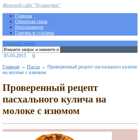
Женский сайт "Булавочки"
Главная
Обратная связь
Непознанное
Гаремы и султаны
Открыть меню
05.03.2015
0
Главная
→
Пасха
→
Проверенный рецепт пасхального кулича
на молоке с изюмом
Проверенный рецепт
пасхального кулича на
молоке с изюмом