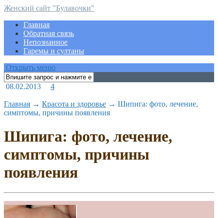
Женский сайт "Булавочки"
Главная
Обратная связь
Непознанное
Гаремы и султаны
Открыть меню
08.02.2013
4
Главная
→
Красота и здоровье
→
Шипига: фото, лечение,
симптомы, причины появления
Шипига: фото, лечение,
симптомы, причины
появления