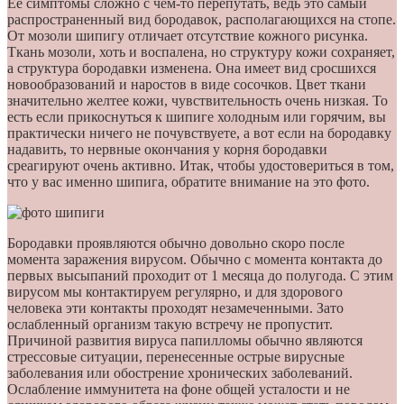
Ее симптомы сложно с чем-то перепутать, ведь это самый
распространенный вид бородавок, располагающихся на стопе.
От мозоли шипигу отличает отсутствие кожного рисунка.
Ткань мозоли, хоть и воспалена, но структуру кожи сохраняет,
а структура бородавки изменена. Она имеет вид сросшихся
новообразований и наростов в виде сосочков. Цвет ткани
значительно желтее кожи, чувствительность очень низкая. То
есть если прикоснуться к шипиге холодным или горячим, вы
практически ничего не почувствуете, а вот если на бородавку
надавить, то нервные окончания у корня бородавки
среагируют очень активно. Итак, чтобы удостовериться в том,
что у вас именно шипига, обратите внимание на это фото.
Бородавки проявляются обычно довольно скоро после
момента заражения вирусом. Обычно с момента контакта до
первых высыпаний проходит от 1 месяца до полугода. С этим
вирусом мы контактируем регулярно, и для здорового
человека эти контакты проходят незамеченными. Зато
ослабленный организм такую встречу не пропустит.
Причиной развития вируса папилломы обычно являются
стрессовые ситуации, перенесенные острые вирусные
заболевания или обострение хронических заболеваний.
Ослабление иммунитета на фоне общей усталости и не