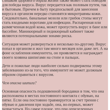
слишком здорового образа жизни также может стать поводом
для победы вируса. Вирус передается как половым путем, так
и бытовым. Причем в быту предпосылкой для занесения
вируса в организм нередко становятся микротравмы кожи.
Следовательно, банальные мозоли или грибок стопы могут
стать входными воротами для инфекции. Распаренная или
размягченная водой кожа, может пропустить вирус в бане или
бассейне. Маникюрный и педикюрный кабинет также
являются потенциальными зонами риска.
Ситуация может развернуться и несколько по-другому. Вирус
попал в организм и жил там много месяцев или даже лет. А на
фоне ослабления иммунитета, он проявляется и награждает
своего хозяина шипигами на стопе и пальцах.
Дети и пожилые люди наиболее сильно подвержены этому
заболеванию из-за того, что иммунитет не может должным
образом справиться с вирусом.
Чем опасна шипига?
Основная опасность подошвенной бородавки в том, что она
расположена в местах постоянного контакта с обувью, на
пятке. Если она постоянно травмируется за счет трения с
обувью и давления при ходьбе, она, во-первых, может
разрастаться. Но самое плохое, что при определенных