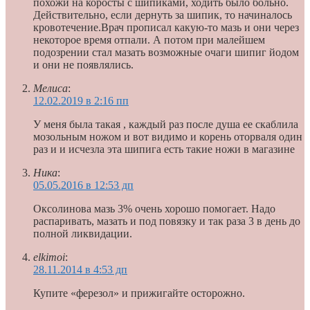
похожи на коросты с шипиками, ходить было больно.
Действительно, если дернуть за шипик, то начиналось
кровотечение.Врач прописал какую-то мазь и они через
некоторое время отпали. А потом при малейшем
подозрении стал мазать возможные очаги шипиг йодом
и они не появлялись.
Мелиса
:
12.02.2019 в 2:16 пп
У меня была такая , каждый раз после душа ее скаблила
мозольным ножом и вот видимо и корень оторваля один
раз и и исчезла эта шипига есть такие ножи в магазине
Ника
:
05.05.2016 в 12:53 дп
Оксолинова мазь 3% очень хорошо помогает. Надо
распаривать, мазать и под повязку и так раза 3 в день до
полной ликвидации.
elkimoi
:
28.11.2014 в 4:53 дп
Купите «ферезол» и прижигайте осторожно.