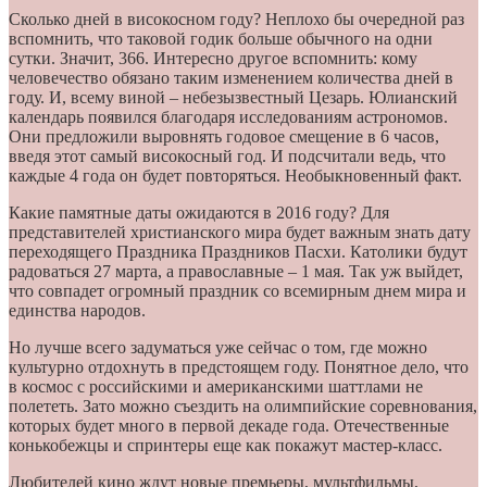
Сколько дней в високосном году? Неплохо бы очередной раз
вспомнить, что таковой годик больше обычного на одни
сутки. Значит, 366. Интересно другое вспомнить: кому
человечество обязано таким изменением количества дней в
году. И, всему виной – небезызвестный Цезарь. Юлианский
календарь появился благодаря исследованиям астрономов.
Они предложили выровнять годовое смещение в 6 часов,
введя этот самый високосный год. И подсчитали ведь, что
каждые 4 года он будет повторяться. Необыкновенный факт.
Какие памятные даты ожидаются в 2016 году? Для
представителей христианского мира будет важным знать дату
переходящего Праздника Праздников Пасхи. Католики будут
радоваться 27 марта, а православные – 1 мая. Так уж выйдет,
что совпадет огромный праздник со всемирным днем мира и
единства народов.
Но лучше всего задуматься уже сейчас о том, где можно
культурно отдохнуть в предстоящем году. Понятное дело, что
в космос с российскими и американскими шаттлами не
полететь. Зато можно съездить на олимпийские соревнования,
которых будет много в первой декаде года. Отечественные
конькобежцы и спринтеры еще как покажут мастер-класс.
Любителей кино ждут новые премьеры, мультфильмы,