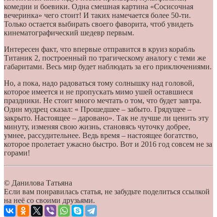
комедии и боевики. Одна смешная картина «Сосисочная
вечеринка» чего стоит! И таких намечается более 50-ти.
Только остается выбирать своего фаворита, чтоб увидеть
кинематографический шедевр первым.
Интересен факт, что впервые отправится в круиз корабль
Титаник 2, построенный по трагическому аналогу с теми же
габаритами. Весь мир будет наблюдать за его приключениями.
Но, а пока, надо радоваться тому солнышку над головой,
которое имеется и не пропускать мимо ушей оставшиеся
праздники. Не стоит много мечтать о том, что будет завтра.
Один мудрец сказал: « Прошедшее – забыто. Грядущее –
закрыто. Настоящее – даровано». Так не лучше ли ценить эту
минуту, изменяя свою жизнь, становясь чуточку добрее,
умнее, рассудительнее. Ведь время – настоящее богатство,
которое пролетает ужасно быстро. Вот и 2016 год совсем не за
горами!
© Данилова Татьяна
Если вам понравилась статья, не забудьте поделиться ссылкой
на неё со своими друзьями.