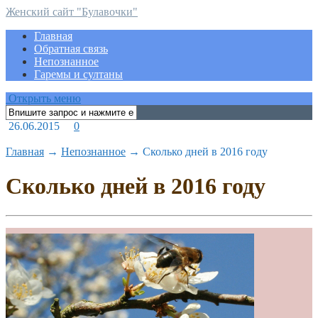
Женский сайт "Булавочки"
Главная
Обратная связь
Непознанное
Гаремы и султаны
Открыть меню
26.06.2015
0
Главная
→
Непознанное
→
Сколько дней в 2016 году
Сколько дней в 2016 году