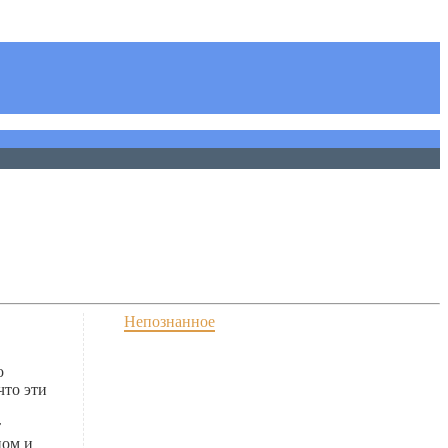
Непознанное
о
что эти
т
ном и