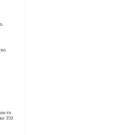
ю.
тво
кие-то
ке 350