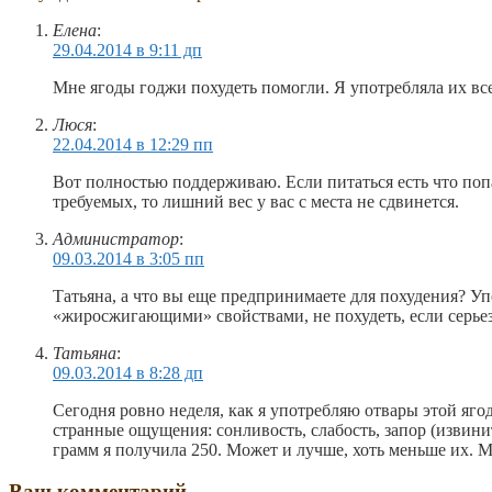
Елена
:
29.04.2014 в 9:11 дп
Мне ягоды годжи похудеть помогли. Я употребляла их всег
Люся
:
22.04.2014 в 12:29 пп
Вот полностью поддерживаю. Если питаться есть что поп
требуемых, то лишний вес у вас с места не сдвинется.
Администратор
:
09.03.2014 в 3:05 пп
Татьяна, а что вы еще предпринимаете для похудения? У
«жиросжигающими» свойствами, не похудеть, если серьез
Татьяна
:
09.03.2014 в 8:28 дп
Сегодня ровно неделя, как я употребляю отвары этой ягод
странные ощущения: сонливость, слабость, запор (извини
грамм я получила 250. Может и лучше, хоть меньше их. 
Ваш комментарий