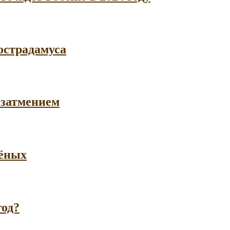
острадамуса
 затмением
чёных
год?