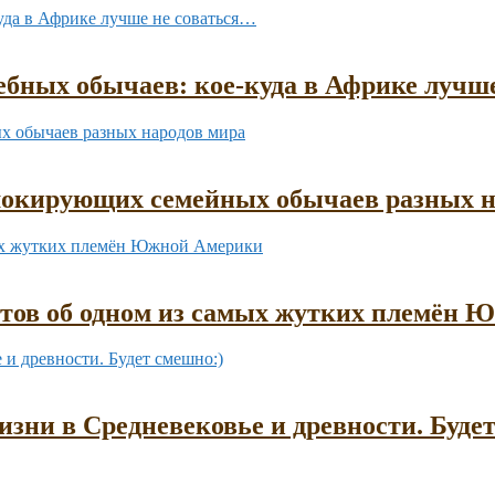
бных обычаев: кое-куда в Африке лучш
шокирующих семейных обычаев разных н
ктов об одном из самых жутких племён
зни в Средневековье и древности. Буде