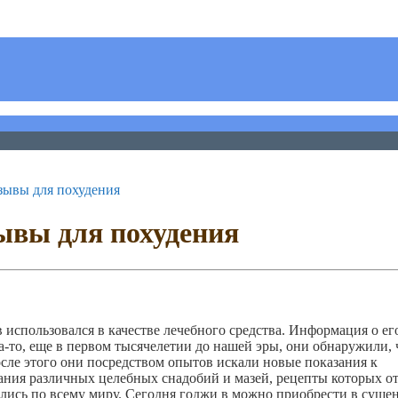
зывы для похудения
ывы для похудения
 использовался в качестве лечебного средства. Информация о ег
а-то, еще в первом тысячелетии до нашей эры, они обнаружили, 
сле этого они посредством опытов искали новые показания к
дания различных целебных снадобий и мазей, рецепты которых о
лись по всему миру. Сегодня годжи в можно приобрести в суше