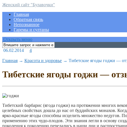
Женский сайт "Булавочки"
Главная
Обратная связь
Непознанное
Гаремы и султаны
Открыть меню
06.02.2014
4
Главная
→
Красота и здоровье
→
Тибетские ягоды годжи — от
Тибетские ягоды годжи — отз
Тибетский барбарис (ягода годжи) на протяжении многих веков
целебных свойствах дошла до нас от буддийских монахов. Когд
ярко-красные ягоды способны исцелить множество недугов. По
применению этих чудо-плодов. Эти знания легли в основу соз
поколения к поколению передались в наши дни и распространи