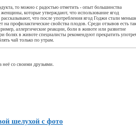
одукта, то можно с радостью отметить - опыт большинства
 женщины, которые утверждают, что использование ягод
 рассказывают, что после употребления ягод Годжи стали меньш
т на профилактические свойства плодов. Среди отзывов есть та
имер, аллергические реакции, боли в животе или развитие
 При болях в животе специалисты рекомендуют прекратить употр
лять чай только по утрам.
а неё со своими друзьями.
вой шелухой с фото