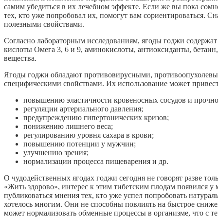
самим убедиться в их лечебном эффекте. Если же вы пока сомн
тех, кто уже попробовал их, помогут вам сориентироваться. Сн
полезными свойствами.
Согласно лабораторным исследованиям, ягоды годжи содержат
кислоты Омега 3, 6 и 9, аминокислоты, антиоксиданты, бетаи
вещества.
Ягоды годжи обладают противовирусными, противоопухолевы
специфическими свойствами. Их использование может привес
повышению эластичности кровеносных сосудов и прочнос
регуляции артериального давления;
предупреждению гипертонических кризов;
понижению лишнего веса;
регулированию уровня сахара в крови;
повышению потенции у мужчин;
улучшению зрения;
нормализации процесса пищеварения и др.
О чудодейственных ягодах годжи сегодня не говорят разве толь
«Жить здорово», интерес к этим тибетским плодам появился у 
публиковаться мнения тех, кто уже успел попробовать натурал
хотелось многим. Они не способны повлиять на быстрое сниже
может нормализовать обменные процессы в организме, что с т