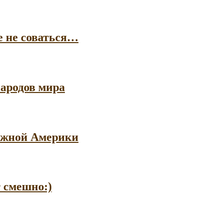
е не соваться…
ародов мира
 Южной Америки
т смешно:)