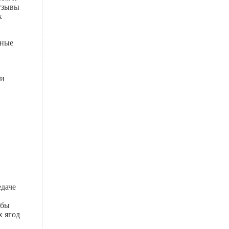
отзывы
х
рные
ми
едаче
 бы
х ягод