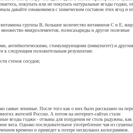
еваетесь, покупать или не покупать натуральные ягоды годжи, 
ачала давайте ознакомимся с химическим составом этих ягод и и
 витамины группы В, большое количество витаминов С и Е, жи
н, множество микроэлементов, полисахариды и другие полезные
ми, антибиотическими, стимулирующими (иммунитет) и други
ти к следующим положительным результатам:
ти стенок сосудов;
ко самые ленивые. После того как о них было рассказано на пер
многих жителей России. А потом на интернет-сайтах стали
ьные ягоды годжи - отзывы для похудения не столь радужны, как
ние веса. Однако последовательное употребление чая из сушены
ечением времени и приведет к потере нескольких килограммов.