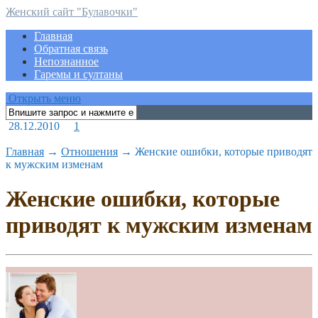
Женский сайт "Булавочки"
Главная
Обратная связь
Непознанное
Гаремы и султаны
Открыть меню
28.12.2010
1
Главная
→
Отношения
→
Женские ошибки, которые приводят
к мужским изменам
Женские ошибки, которые
приводят к мужским изменам