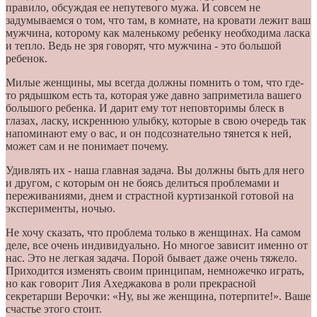
правило, обсуждая ее непутевого мужа. И совсем не
задумываемся о том, что там, в комнате, на кровати лежит ваш
мужчина, которому как маленькому ребенку необходима ласка
и тепло. Ведь не зря говорят, что мужчина - это большой
ребенок.
Милые женщины, мы всегда должны помнить о том, что где-
то рядышком есть та, которая уже давно заприметила вашего
большого ребенка. И дарит ему тот неповторимы блеск в
глазах, ласку, искреннюю улыбку, которые в свою очередь так
напоминают ему о вас, и он подсознательно тянется к ней,
может сам и не понимает почему.
Удивлять их - наша главная задача. Вы должны быть для него
и другом, с которым он не боясь делиться проблемами и
переживаниями, днем и страстной куртизанкой готовой на
эксперименты, ночью.
Не хочу сказать, что проблема только в женщинах. На самом
деле, все очень индивидуально. Но многое зависит именно от
нас. Это не легкая задача. Порой бывает даже очень тяжело.
Приходится изменять своим принципам, немножечко играть,
но как говорит Лия Ахеджакова в роли прекрасной
секретарши Верочки: «Ну, вы же женщина, потерпите!». Ваше
счастье этого стоит.