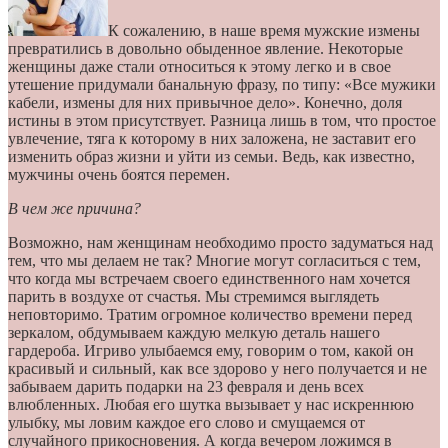
К сожалению, в наше время мужские измены
превратились в довольно обыденное явление. Некоторые
женщины даже стали относиться к этому легко и в свое
утешение придумали банальную фразу, по типу: «Все мужики
кабели, измены для них привычное дело». Конечно, доля
истины в этом присутствует. Разница лишь в том, что простое
увлечение, тяга к которому в них заложена, не заставит его
изменить образ жизни и уйти из семьи. Ведь, как известно,
мужчины очень боятся перемен.
В чем же причина?
Возможно, нам женщинам необходимо просто задуматься над
тем, что мы делаем не так? Многие могут согласиться с тем,
что когда мы встречаем своего единственного нам хочется
парить в воздухе от счастья. Мы стремимся выглядеть
неповторимо. Тратим огромное количество времени перед
зеркалом, обдумываем каждую мелкую деталь нашего
гардероба. Игриво улыбаемся ему, говорим о том, какой он
красивый и сильный, как все здорово у него получается и не
забываем дарить подарки на 23 февраля и день всех
влюбленных. Любая его шутка вызывает у нас искреннюю
улыбку, мы ловим каждое его слово и смущаемся от
случайного прикосновения. А когда вечером ложимся в