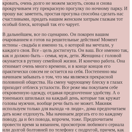
кровать, очень долго не можем заснуть, снова и снова
прокручиваем эту прекрасную прогулку по ночному парку. И
прошу вас заметить, простая прогулка способна сделать нас
счастливыми, придать нашим женским хитрым глазкам тот
особый блеск, который так его чарует.
В дальнейшем, все по сценарию. Он покорен вашим
очарованием и готов на решительные действия! Момент
истины - свадьба и именно та, о которой вы мечтали, у
каждого своя. Все - цель достигнута. Он ваш. Все именно так,
как и должно быть – семья, муж, дети. Женщина с головой
окунается в рутину семейной жизни. И конечно работа. Она
отнимает очень много времени, и в конце концов его
практически совсем не остается на себя. Постепенно мы
начинаем забывать о том, что мы являемся прекрасной
половиной общества. На смену чарующему блеску в глазах
приходит отблеск усталости. Все реже мы покупаем себе
откровенную одежду, отдавая предпочтение удобству. А о
тоненьких шпильках на каждый день, которые так кружат
головы мужчин, вообще речи быть не может. Макияж
используем только для выхода «в люди», дома предпочитаем
дать коже отдохнуть. Мы начинаем дергать его по каждому
поводу, да и без повода, впрочем, тоже. Предпочитаем
провести время за вязанием, просмотром любимого сериала
или долгой болтовней по телефону с подругой, причем, как