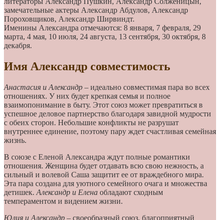
литераторы Александр Пушкин, Александр Солженицын,
замечательные актеры Александр Абдулов, Александр
Пороховщиков, Александр Ширвиндт.
Именины Александра отмечаются: 8 января, 7 февраля, 29
марта, 4 мая, 10 июля, 24 августа, 13 сентября, 30 октября, 8
декабря.
Имя Александр совместимость
Анастасия и Александр
– идеально совместимая пара во всех
отношениях. У них будет крепкая семья и полное
взаимопонимание в быту. Этот союз может превратиться в
успешное деловое партнерство благодаря завидной мудрости
с обеих сторон. Небольшие конфликты не разрушат
внутреннее единение, поэтому пару ждет счастливая семейная
жизнь.
В союзе с Еленой Александра ждут полные романтики
отношения. Женщина будет отдавать всю свою нежность, а
сильный и волевой Саша защитит ее от враждебного мира.
Эта пара создана для уютного семейного очага и множества
детишек.
Александр и Елена
обладают сходным
темпераментом и видением жизни.
Юлия и Александр
– своеобразный союз, благоприятный