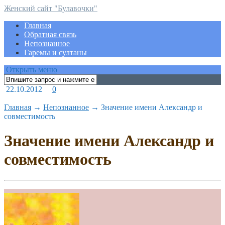
Женский сайт "Булавочки"
Главная
Обратная связь
Непознанное
Гаремы и султаны
Открыть меню
22.10.2012
0
Главная
→
Непознанное
→
Значение имени Александр и
совместимость
Значение имени Александр и
совместимость