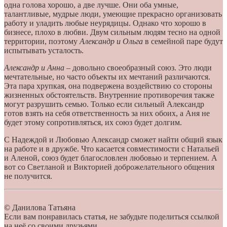
одна голова хорошо, а две лучше. Они оба умные,
талантливые, мудрые люди, умеющие прекрасно организовать
работу и уладить любые неурядицы. Однако что хорошо в
бизнесе, плохо в любви. Двум сильным людям тесно на одной
территории, поэтому
Александр и Ольга
в семейной паре будут
испытывать усталость.
Александр и Анна
– довольно своеобразный союз. Это люди
мечтательные, но часто объекты их мечтаний различаются.
Эта пара хрупкая, она подвержена воздействию со стороны
жизненных обстоятельств. Внутренние противоречия также
могут разрушить семью. Только если сильный Александр
готов взять на себя ответственность за них обоих, а Аня не
будет этому сопротивляться, их союз будет долгим.
С Надеждой и Любовью Александр сможет найти общий язык
на работе и в дружбе. Что касается совместимости с Натальей
и Аленой, союз будет благословлен любовью и терпением. А
вот со Светланой и Викторией доброжелательного общения
не получится.
© Данилова Татьяна
Если вам понравилась статья, не забудьте поделиться ссылкой
на неё со своими друзьями.