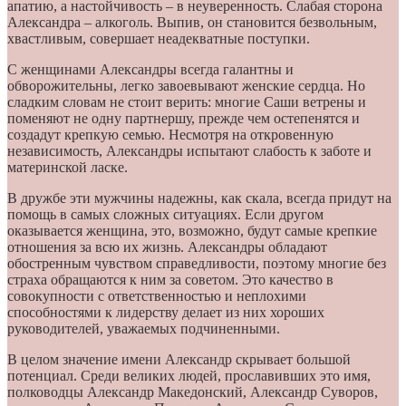
апатию, а настойчивость – в неуверенность. Слабая сторона
Александра – алкоголь. Выпив, он становится безвольным,
хвастливым, совершает неадекватные поступки.
С женщинами Александры всегда галантны и
обворожительны, легко завоевывают женские сердца. Но
сладким словам не стоит верить: многие Саши ветрены и
поменяют не одну партнершу, прежде чем остепенятся и
создадут крепкую семью. Несмотря на откровенную
независимость, Александры испытают слабость к заботе и
материнской ласке.
В дружбе эти мужчины надежны, как скала, всегда придут на
помощь в самых сложных ситуациях. Если другом
оказывается женщина, это, возможно, будут самые крепкие
отношения за всю их жизнь. Александры обладают
обостренным чувством справедливости, поэтому многие без
страха обращаются к ним за советом. Это качество в
совокупности с ответственностью и неплохими
способностями к лидерству делает из них хороших
руководителей, уважаемых подчиненными.
В целом значение имени Александр скрывает большой
потенциал. Среди великих людей, прославивших это имя,
полководцы Александр Македонский, Александр Суворов,