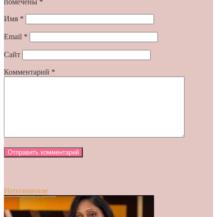
помечены
*
Имя
*
Email
*
Сайт
Комментарий
*
Непознанное