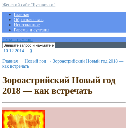
Женский сайт "Булавочки"
Главная
Обратная связь
Непознанное
Гаремы и султаны
Открыть меню
10.12.2014
0
Главная
→
Новый год
→
Зороастрийский Новый год 2018 —
как встречать
Зороастрийский Новый год
2018 — как встречать