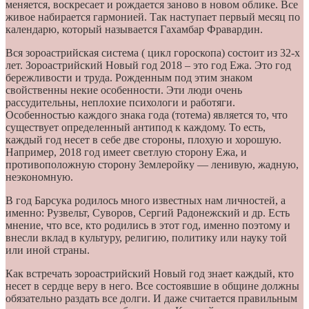
меняется, воскресает и рождается заново в новом облике. Все
живое набирается гармонией. Так наступает первый месяц по
календарю, который называется Гахамбар Фравардин.
Вся зороастрийская система ( цикл гороскопа) состоит из 32-х
лет. Зороастрийский Новый год 2018 – это год Ежа. Это год
бережливости и труда. Рожденным под этим знаком
свойственны некие особенности. Эти люди очень
рассудительны, неплохие психологи и работяги.
Особенностью каждого знака года (тотема) является то, что
существует определенный антипод к каждому. То есть,
каждый год несет в себе две стороны, плохую и хорошую.
Например, 2018 год имеет светлую сторону Ежа, и
противоположную сторону Землеройку — ленивую, жадную,
неэкономную.
В год Барсука родилось много известных нам личностей, а
именно: Рузвельт, Суворов, Сергий Радонежский и др. Есть
мнение, что все, кто родились в этот год, именно поэтому и
внесли вклад в культуру, религию, политику или науку той
или иной страны.
Как встречать зороастрийский Новый год знает каждый, кто
несет в сердце веру в него. Все состоявшие в общине должны
обязательно раздать все долги. И даже считается правильным