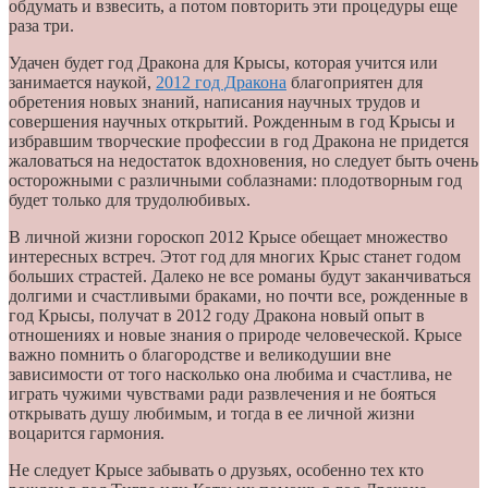
обдумать и взвесить, а потом повторить эти процедуры еще
раза три.
Удачен будет год Дракона для Крысы, которая учится или
занимается наукой,
2012 год Дракона
благоприятен для
обретения новых знаний, написания научных трудов и
совершения научных открытий. Рожденным в год Крысы и
избравшим творческие профессии в год Дракона не придется
жаловаться на недостаток вдохновения, но следует быть очень
осторожными с различными соблазнами: плодотворным год
будет только для трудолюбивых.
В личной жизни гороскоп 2012 Крысе обещает множество
интересных встреч. Этот год для многих Крыс станет годом
больших страстей. Далеко не все романы будут заканчиваться
долгими и счастливыми браками, но почти все, рожденные в
год Крысы, получат в 2012 году Дракона новый опыт в
отношениях и новые знания о природе человеческой. Крысе
важно помнить о благородстве и великодушии вне
зависимости от того насколько она любима и счастлива, не
играть чужими чувствами ради развлечения и не бояться
открывать душу любимым, и тогда в ее личной жизни
воцарится гармония.
Не следует Крысе забывать о друзьях, особенно тех кто