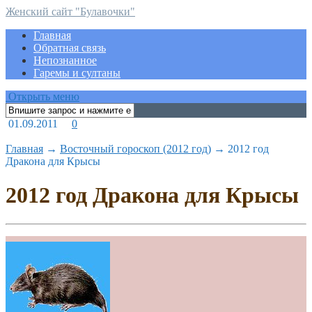
Женский сайт "Булавочки"
Главная
Обратная связь
Непознанное
Гаремы и султаны
Открыть меню
01.09.2011
0
Главная
→
Восточный гороскоп (2012 год)
→
2012 год
Дракона для Крысы
2012 год Дракона для Крысы