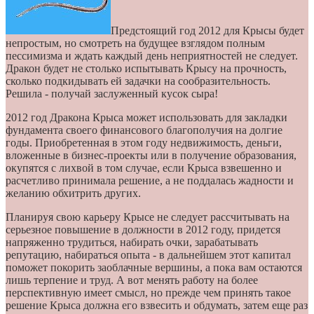
Предстоящий год 2012 для Крысы будет
непростым, но смотреть на будущее взглядом полным
пессимизма и ждать каждый день неприятностей не следует.
Дракон будет не столько испытывать Крысу на прочность,
сколько подкидывать ей задачки на сообразительность.
Решила - получай заслуженный кусок сыра!
2012 год Дракона Крыса может использовать для закладки
фундамента своего финансового благополучия на долгие
годы. Приобретенная в этом году недвижимость, деньги,
вложенные в бизнес-проекты или в получение образования,
окупятся с лихвой в том случае, если Крыса взвешенно и
расчетливо принимала решение, а не поддалась жадности и
желанию обхитрить других.
Планируя свою карьеру Крысе не следует рассчитывать на
серьезное повышение в должности в 2012 году, придется
напряженно трудиться, набирать очки, зарабатывать
репутацию, набираться опыта - в дальнейшем этот капитал
поможет покорить заоблачные вершины, а пока вам остаются
лишь терпение и труд. А вот менять работу на более
перспективную имеет смысл, но прежде чем принять такое
решение Крыса должна его взвесить и обдумать, затем еще раз