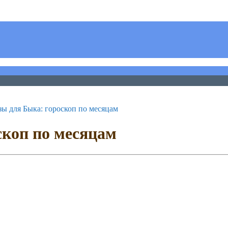
зы для Быка: гороскоп по месяцам
скоп по месяцам