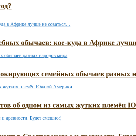
год?
бных обычаев: кое-куда в Африке лучш
шокирующих семейных обычаев разных н
ктов об одном из самых жутких племён