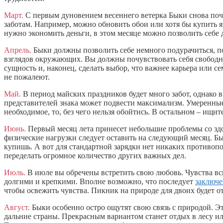
Март.
С первым дуновением весеннего ветерка Быки снова поч
заботам. Например, можно обновить обои или хотя бы купить 
нужно экономить деньги, в этом месяце можно позволить себе
Апрель.
Быки должны позволить себе немного подурачиться, 
взглядов окружающих. Вы должны почувствовать себя свобод
сущность и, наконец, сделать выбор, что важнее карьера или с
не пожалеют.
Май.
В период майских праздников будет много забот, однако в
представителей знака может подвести максимализм. Умеренные 
необходимое, то, без чего нельзя обойтись. В остальном – ищи
Июнь.
Первый месяц лета принесет небольшие проблемы со здо
физические нагрузки следует оставить на следующий месяц. Бы
купишь. А вот для стандартной зарядки нет никаких противопок
переделать огромное количество других важных дел.
Июль.
В июле вы обречены встретить свою любовь. Чувства всп
долгими и крепкими. Вполне возможно, что последует
заключе
чтобы освежить чувства. Пикник на природе для двоих будет о
Август.
Быки особенно остро ощутят свою связь с природой. Э
дальние страны. Прекрасным вариантом станет отдых в лесу или