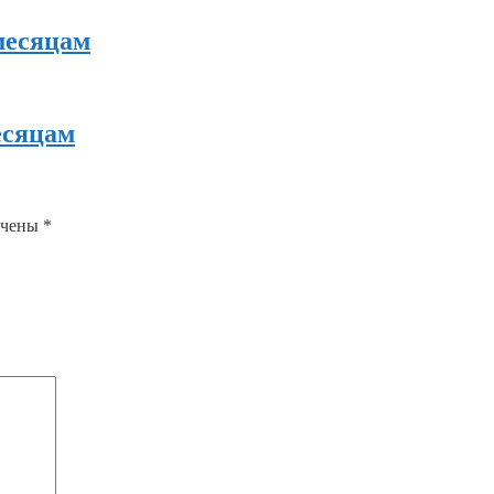
месяцам
есяцам
ечены
*