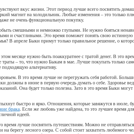
увствуют вкус жизни. Этот период лучше всего посвятить дом
яркий магнит на холодильник. Любые изменения – это только пл
 даже не очень функциональную покупку.
побыть смешными и немножко глупыми. Не нужно бояться ненав
ными и счастливыми. Это время поможет понять свою истинную
емья? В апреле Быки примут только правильное решение, о котор
 этом месяце нужно быть поаккуратнее с тратой денег. В это вре
траты – то, что нужно Быкам в мае. Лучше покупать только сам
те подходящую альтернативу.
ровьем. В это время лучше не перегружать себя работой. Больш
ки должны в июне в первую очередь думать о себе. Здоровье вед
азаний. Она будет только полезна. Зато в это время Быки могут
ыхнут быстро и ярко. Отношения, которые завяжутся в июле, б
ние брака
. Если же любовь уже найдена, то это лучшее время для
тличной идеей.
то время лучше посвятить путешествиям. Можно не отправляться
 на берегу лесного озера. С собой стоит захватить любимого че