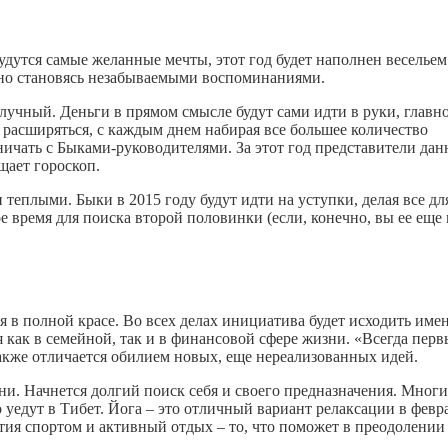
удутся самые желанные мечты, этот год будет наполнен весельем
нно становясь незабываемыми воспоминаниями.
лучный. Деньги в прямом смысле будут сами идти в руки, главно
 расширяться, с каждым днем набирая все большее количество
ичать с Быками-руководителями. За этот год представители дан
щает гороскоп.
еплыми. Быки в 2015 году будут идти на уступки, делая все для
 время для поиска второй половинки (если, конечно, вы ее еще 
 в полной красе. Во всех делах инициатива будет исходить име
я как в семейной, так и в финансовой сфере жизни. «Всегда перв
также отличается обилием новых, еще нереализованных идей.
ни. Начнется долгий поиск себя и своего предназначения. Многи
 уедут в Тибет. Йога – это отличный вариант релаксации в февр
ия спортом и активный отдых – то, что поможет в преодолении