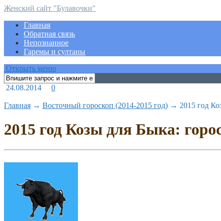
Женский сайт "Булавочки"
Главная
Обратная связь
Непознанное
Гаремы и султаны
Открыть меню
24.08.2014
0
Главная
→
Восточный гороскоп (2014-2015 год)
→
2015 год Ко
2015 год Козы для Быка: горо