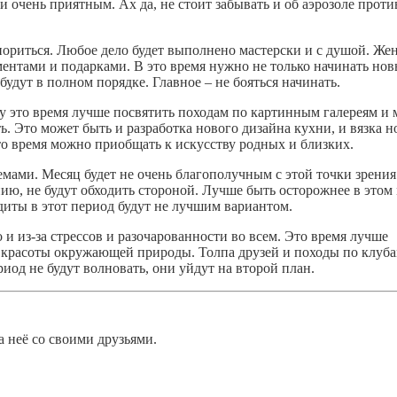
и очень приятным. Ах да, не стоит забывать и об аэрозоле проти
пориться. Любое дело будет выполнено мастерски и с душой. Жен
ентами и подарками. В это время нужно не только начинать нов
 будут в полном порядке. Главное – не бояться начинать.
у это время лучше посвятить походам по картинным галереям и 
. Это может быть и разработка нового дизайна кухни, и вязка н
это время можно приобщать к искусству родных и близких.
ами. Месяц будет не очень благополучным с этой точки зрения
ю, не будут обходить стороной. Лучше быть осторожнее в этом
едиты в этот период будут не лучшим вариантом.
о и из-за стрессов и разочарованности во всем. Это время лучше
е красоты окружающей природы. Толпа друзей и походы по клуб
иод не будут волновать, они уйдут на второй план.
а неё со своими друзьями.