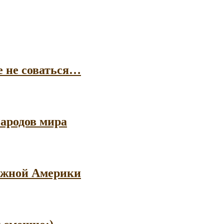
е не соваться…
ародов мира
 Южной Америки