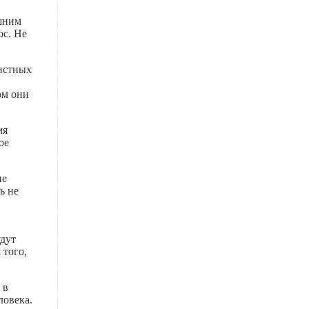
ашним
юс. Не
истных
ом они
мя
ое
ие
ь не
удут
 того,
 в
ловека.