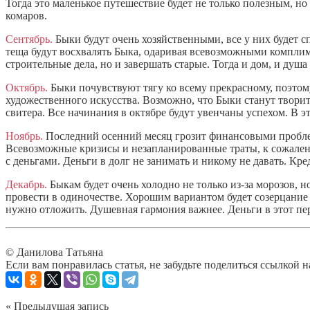
Тогда это маленькое путешествие будет не только полезным, но 
комаров.
Сентябрь.
Быки будут очень хозяйственными, все у них будет с
теща будут восхвалять Быка, одаривая всевозможными комплим
строительные дела, но и завершать старые. Тогда и дом, и душа
Октябрь.
Быки почувствуют тягу ко всему прекрасному, поэтом
художественного искусства. Возможно, что Быки станут творить
свитера. Все начинания в октябре будут увенчаны успехом. В 
Ноябрь.
Последний осенний месяц грозит финансовыми проблем
Всевозможные кризисы и незапланированные траты, к сожалени
с деньгами. Деньги в долг не занимать и никому не давать. Кр
Декабрь.
Быкам будет очень холодно не только из-за морозов, н
провести в одиночестве. Хорошим вариантом будет созерцани
нужно отложить. Душевная гармония важнее. Деньги в этот пер
© Данилова Татьяна
Если вам понравилась статья, не забудьте поделиться ссылкой н
« Предыдущая запись