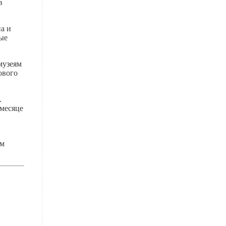
в
а и
ые
музеям
ового
.
 месяце
ам