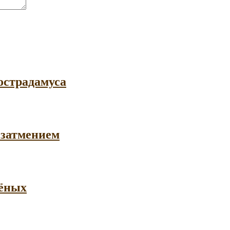
острадамуса
 затмением
чёных