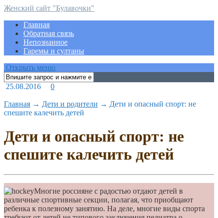
Женский сайт "Булавочки"
Главная
Обратная связь
Непознанное
Гаремы и султаны
Открыть меню
25.08.2016
0
Главная
→
Дети и родители
→
Дети и опасный спорт: не
спешите калечить детей
Дети и опасный спорт: не
спешите калечить детей
Многие россияне с радостью отдают детей в
различные спортивные секции, полагая, что приобщают
ребенка к полезному занятию. На деле, многие виды спорта
требуют от детей не типового заключения педиатра о