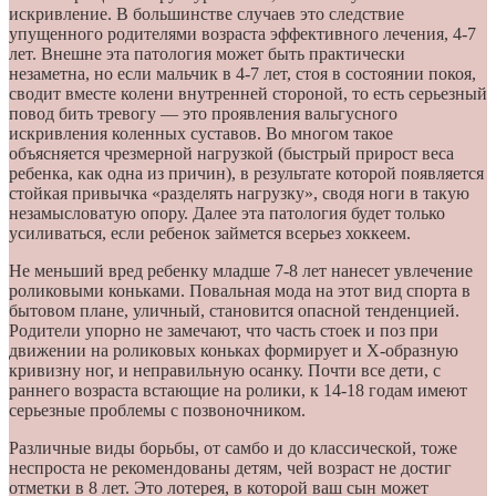
искривление. В большинстве случаев это следствие
упущенного родителями возраста эффективного лечения, 4-7
лет. Внешне эта патология может быть практически
незаметна, но если мальчик в 4-7 лет, стоя в состоянии покоя,
сводит вместе колени внутренней стороной, то есть серьезный
повод бить тревогу — это проявления вальгусного
искривления коленных суставов. Во многом такое
объясняется чрезмерной нагрузкой (быстрый прирост веса
ребенка, как одна из причин), в результате которой появляется
стойкая привычка «разделять нагрузку», сводя ноги в такую
незамысловатую опору. Далее эта патология будет только
усиливаться, если ребенок займется всерьез хоккеем.
Не меньший вред ребенку младше 7-8 лет нанесет увлечение
роликовыми коньками. Повальная мода на этот вид спорта в
бытовом плане, уличный, становится опасной тенденцией.
Родители упорно не замечают, что часть стоек и поз при
движении на роликовых коньках формирует и Х-образную
кривизну ног, и неправильную осанку. Почти все дети, с
раннего возраста встающие на ролики, к 14-18 годам имеют
серьезные проблемы с позвоночником.
Различные виды борьбы, от самбо и до классической, тоже
неспроста не рекомендованы детям, чей возраст не достиг
отметки в 8 лет. Это лотерея, в которой ваш сын может