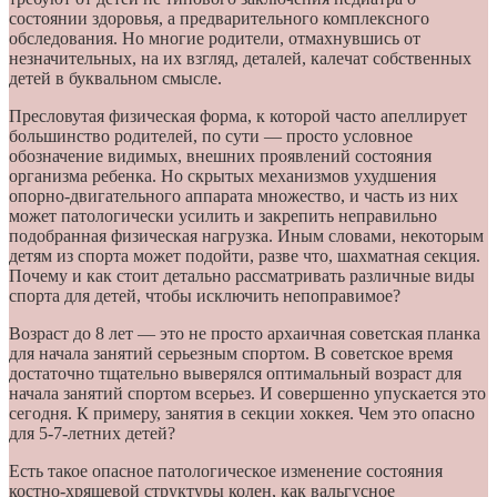
состоянии здоровья, а предварительного комплексного
обследования. Но многие родители, отмахнувшись от
незначительных, на их взгляд, деталей, калечат собственных
детей в буквальном смысле.
Пресловутая физическая форма, к которой часто апеллирует
большинство родителей, по сути — просто условное
обозначение видимых, внешних проявлений состояния
организма ребенка. Но скрытых механизмов ухудшения
опорно-двигательного аппарата множество, и часть из них
может патологически усилить и закрепить неправильно
подобранная физическая нагрузка. Иным словами, некоторым
детям из спорта может подойти, разве что, шахматная секция.
Почему и как стоит детально рассматривать различные виды
спорта для детей, чтобы исключить непоправимое?
Возраст до 8 лет — это не просто архаичная советская планка
для начала занятий серьезным спортом. В советское время
достаточно тщательно выверялся оптимальный возраст для
начала занятий спортом всерьез. И совершенно упускается это
сегодня. К примеру, занятия в секции хоккея. Чем это опасно
для 5-7-летних детей?
Есть такое опасное патологическое изменение состояния
костно-хрящевой структуры колен, как вальгусное