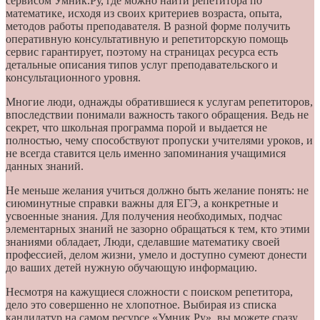
сервисом Умник.Ру, где можно найти репетитора по
математике, исходя из своих критериев возраста, опыта,
методов работы преподавателя. В разной форме получить
оперативную консультативную и репетиторскую помощь
сервис гарантирует, поэтому на страницах ресурса есть
детальные описания типов услуг преподавательского и
консультационного уровня.
Многие люди, однажды обратившиеся к услугам репетиторов,
впоследствии понимали важность такого обращения. Ведь не
секрет, что школьная программа порой и выдается не
полностью, чему способствуют пропуски учителями уроков, и
не всегда ставится цель именно запоминания учащимися
данных знаний.
Не меньше желания учиться должно быть желание понять: не
сиюминутные справки важны для ЕГЭ, а конкретные и
усвоенные знания. Для получения необходимых, подчас
элементарных знаний не зазорно обращаться к тем, кто этими
знаниями обладает, Люди, сделавшие математику своей
профессией, делом жизни, умело и доступно сумеют донести
до ваших детей нужную обучающую информацию.
Несмотря на кажущиеся сложности с поиском репетитора,
дело это совершенно не хлопотное. Выбирая из списка
кандидатур на самом ресурсе «Умник.Ру», вы можете сразу