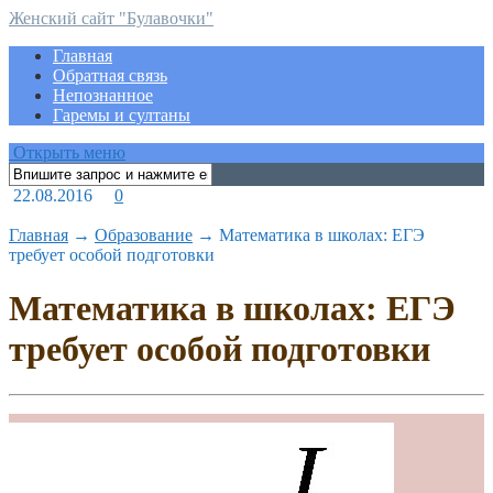
Женский сайт "Булавочки"
Главная
Обратная связь
Непознанное
Гаремы и султаны
Открыть меню
22.08.2016
0
Главная
→
Образование
→
Математика в школах: ЕГЭ
требует особой подготовки
Математика в школах: ЕГЭ
требует особой подготовки