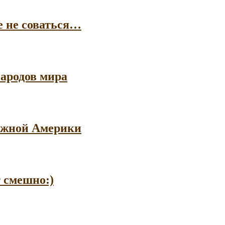
е не соваться…
ародов мира
 Южной Америки
т смешно:)