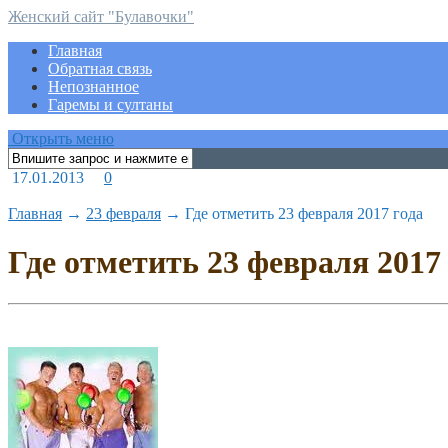
Женский сайт "Булавочки"
Главная
Обратная связь
Непознанное
Гаремы и султаны
Открыть меню
17.01.2013
0
Главная
→
23 февраля
→
Где отметить 23 февраля 2017 года
Где отметить 23 февраля 2017