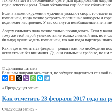
так не хватает в повседневной суете. Для празднования наедин
сауне лепестки розы. Такая обстановка еще больше сблизит ва
Если в вашем окружении мужчины уважают спорт, то отметить 
компанией, тогда можно устроить спортивные конкурсы и соре
поднимает настроение. У вас останутся незабываемые впечатле
Азарту сильного пола можно только позавидовать. Если у ваши
тому же этой игрой увлекаются не только сильный пол, но и сла
бильярд лучше ходить компанией, так как когда партнеры знако
Как и где отметить 23 февраля – решать вам, но необходимо п
оставлять их без внимания. Да, они сильные и храбрые, но им 
© Данилова Татьяна
Если вам понравилась статья, не забудьте поделиться ссылкой н
« Предыдущая запись
Как отметить 23 февраля 2017 года на р
Следующая запись »