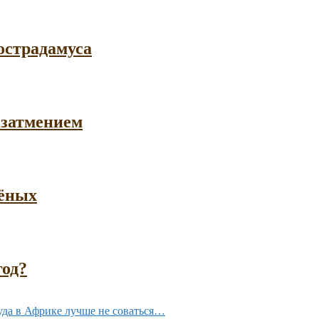
острадамуса
 затмением
чёных
год?