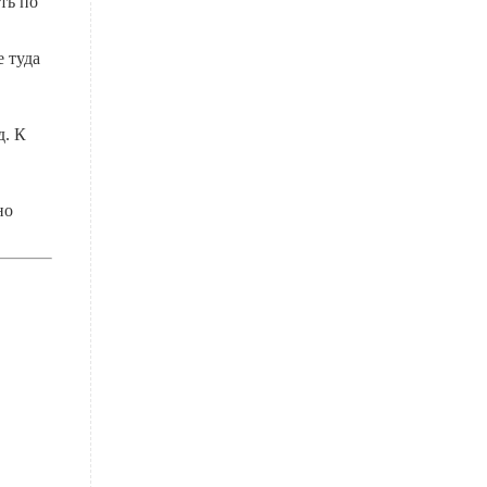
ть по
 туда
д. К
но