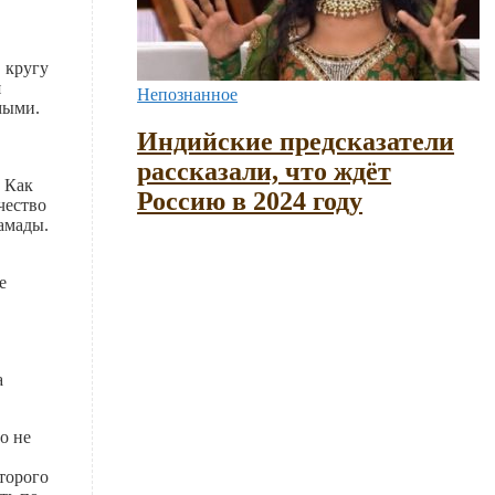
 кругу
я
Непознанное
мыми.
Индийские предсказатели
рассказали, что ждёт
. Как
Россию в 2024 году
чество
амады.
е
а
о не
торого