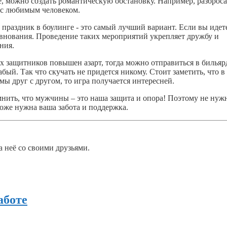
е, можно создать романтическую обстановку. Например, разброса
с с любимым человеком.
праздник в боулинге - это самый лучший вариант. Если вы идете
внования. Проведение таких мероприятий укрепляет дружбу и
ния.
х защитников повышен азарт, тогда можно отправиться в бильяр
бый. Так что скучать не придется никому. Стоит заметить, что в
мы друг с другом, то игра получается интересней.
омнить, что мужчины – это наша защита и опора! Поэтому не нуж
тоже нужна ваша забота и поддержка.
а неё со своими друзьями.
аботе