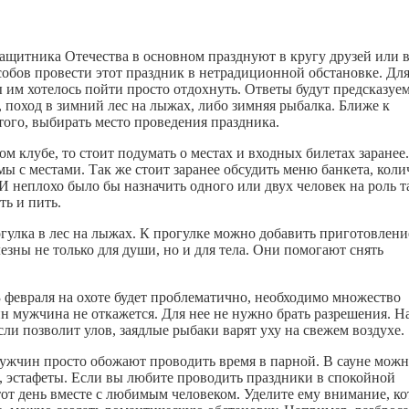
ащитника Отечества в основном празднуют в кругу друзей или в
особов провести этот праздник в нетрадиционной обстановке. Дл
ы им хотелось пойти просто отдохнуть. Ответы будут предсказуе
а, поход в зимний лес на лыжах, либо зимняя рыбалка. Ближе к
того, выбирать место проведения праздника.
м клубе, то стоит подумать о местах и входных билетах заранее
ы с местами. Так же стоит заранее обсудить меню банкета, коли
 неплохо было бы назначить одного или двух человек на роль т
ть и пить.
гулка в лес на лыжах. К прогулке можно добавить приготовлени
езны не только для души, но и для тела. Они помогают снять
 февраля на охоте будет проблематично, необходимо множество
н мужчина не откажется. Для нее не нужно брать разрешения. Н
и позволит улов, заядлые рыбаки варят уху на свежем воздухе.
мужчин просто обожают проводить время в парной. В сауне можн
сы, эстафеты. Если вы любите проводить праздники в спокойной
этот день вместе с любимым человеком. Уделите ему внимание, ко