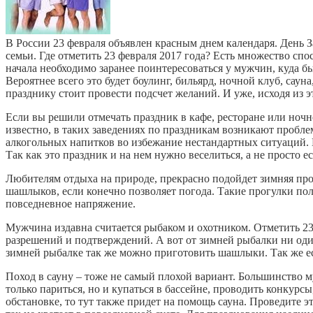
В России 23 февраля объявлен красным днем календаря. День З
семьи. Где отметить 23 февраля 2017 года? Есть множество сп
начала необходимо заранее поинтересоваться у мужчин, куда б
Вероятнее всего это будет боулинг, бильярд, ночной клуб, саун
празднику стоит провести подсчет желаний. И уже, исходя из э
Если вы решили отмечать праздник в кафе, ресторане или ночно
известно, в таких заведениях по праздникам возникают проблем
алкогольных напитков во избежание нестандартных ситуаций. И
Так как это праздник и на нем нужно веселиться, а не просто ес
Любителям отдыха на природе, прекрасно подойдет зимняя про
шашлыков, если конечно позволяет погода. Такие прогулки пол
повседневное напряжение.
Мужчина издавна считается рыбаком и охотником. Отметить 23
разрешений и подтверждений. А вот от зимней рыбалки ни оди
зимней рыбалке так же можно приготовить шашлыки. Так же есл
Поход в сауну – тоже не самый плохой вариант. Большинство 
только париться, но и купаться в бассейне, проводить конкур
обстановке, то тут также придет на помощь сауна. Проведите 