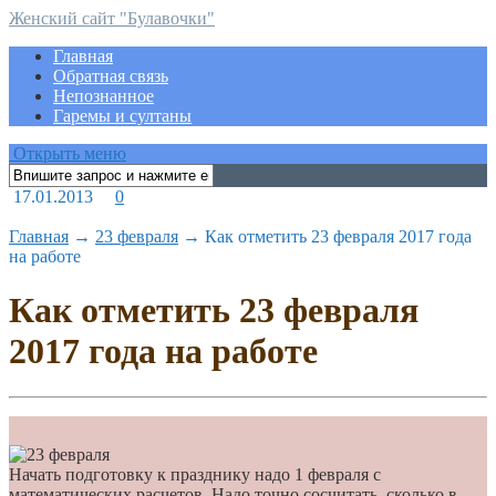
Женский сайт "Булавочки"
Главная
Обратная связь
Непознанное
Гаремы и султаны
Открыть меню
17.01.2013
0
Главная
→
23 февраля
→
Как отметить 23 февраля 2017 года
на работе
Как отметить 23 февраля
2017 года на работе
Начать подготовку к празднику надо 1 февраля с
математических расчетов. Надо точно сосчитать, сколько в