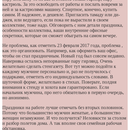
кастрюль. За это освободить от работы и послать вовремя за
ней и за кастрюлями машину. Спиртное, конечно, купить
самим. И надежнее, и дешевле. Пригласить тамаду или ди-
джея, или ведущего, если пока не вырастили в своем
коллективе, тоже надо. Обговорить с ним детали праздника,
особенности коллектива, ваши внутренние офисные
секретики, которые он сможет обыграть на самом вечере.
Не проблема, как отметить 23 февраля 2017 года, проблема ,
как это организовать. Например, как оформить ваш офис,
чтобы он стал праздничным. Новый год был совсем недавно.
Наверняка остались непорванные пару гирлянд. Очень
желательно сделать стенгазету. Вот тут можно подойти к
каждому мужчине персонально и, раз не получилось с
подарками, отметить его индивидуальность словами. В
шуточной форме, желательно в стихах. Поверьте, полдня
внимания к стенду и хохота вам гарантировано. Если
начальник мужчина, про него обязательно в первую очередь,
но анонимно.
Праздники на работе лучше отмечать без вторых половинок.
Потому что большинство мужчин женатые, а большинство
женщин незамужние. И что получится? Неловкости за столом
и разбор полетов дома. А так вполне своя семейная рабочая
обстановка.