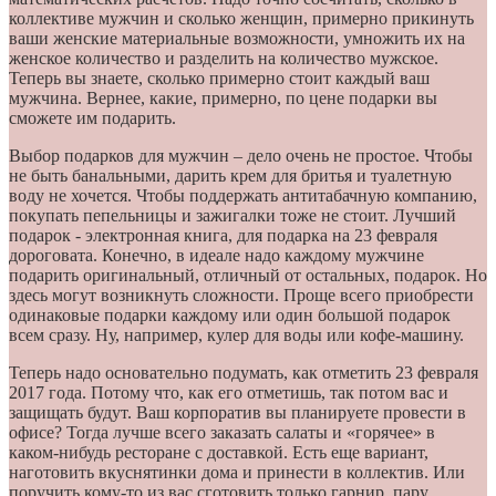
коллективе мужчин и сколько женщин, примерно прикинуть
ваши женские материальные возможности, умножить их на
женское количество и разделить на количество мужское.
Теперь вы знаете, сколько примерно стоит каждый ваш
мужчина. Вернее, какие, примерно, по цене подарки вы
сможете им подарить.
Выбор подарков для мужчин – дело очень не простое. Чтобы
не быть банальными, дарить крем для бритья и туалетную
воду не хочется. Чтобы поддержать антитабачную компанию,
покупать пепельницы и зажигалки тоже не стоит. Лучший
подарок - электронная книга, для подарка на 23 февраля
дороговата. Конечно, в идеале надо каждому мужчине
подарить оригинальный, отличный от остальных, подарок. Но
здесь могут возникнуть сложности. Проще всего приобрести
одинаковые подарки каждому или один большой подарок
всем сразу. Ну, например, кулер для воды или кофе-машину.
Теперь надо основательно подумать, как отметить 23 февраля
2017 года. Потому что, как его отметишь, так потом вас и
защищать будут. Ваш корпоратив вы планируете провести в
офисе? Тогда лучше всего заказать салаты и «горячее» в
каком-нибудь ресторане с доставкой. Есть еще вариант,
наготовить вкуснятинки дома и принести в коллектив. Или
поручить кому-то из вас сготовить только гарнир, пару