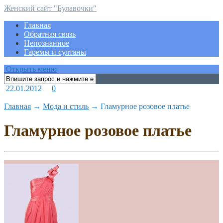
Женский сайт "Булавочки"
Главная
Обратная связь
Непознанное
Гаремы и султаны
Открыть меню
22.01.2012
0
Главная
→
Мода и стиль
→
Гламурное розовое платье
Гламурное розовое платье