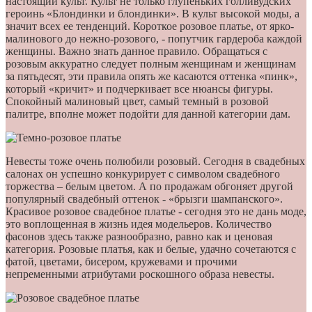
настоящий культ. Культ не только глупеньких голливудских
героинь «Блондинки и блондинки». В культ высокой моды, а
значит всех ее тенденций. Короткое розовое платье, от ярко-
малинового до нежно-розового, - попутчик гардероба каждой
женщины. Важно знать данное правило. Обращаться с
розовым аккуратно следует полным женщинам и женщинам
за пятьдесят, эти правила опять же касаются оттенка «пинк»,
который «кричит» и подчеркивает все нюансы фигуры.
Спокойный малиновый цвет, самый темный в розовой
палитре, вполне может подойти для данной категории дам.
Невесты тоже очень полюбили розовый. Сегодня в свадебных
салонах он успешно конкурирует с символом свадебного
торжества – белым цветом. А по продажам обгоняет другой
популярный свадебный оттенок - «брызги шампанского».
Красивое розовое свадебное платье - сегодня это не дань моде,
это воплощенная в жизнь идея модельеров. Количество
фасонов здесь также разнообразно, равно как и ценовая
категория. Розовые платья, как и белые, удачно сочетаются с
фатой, цветами, бисером, кружевами и прочими
непременными атрибутами роскошного образа невесты.