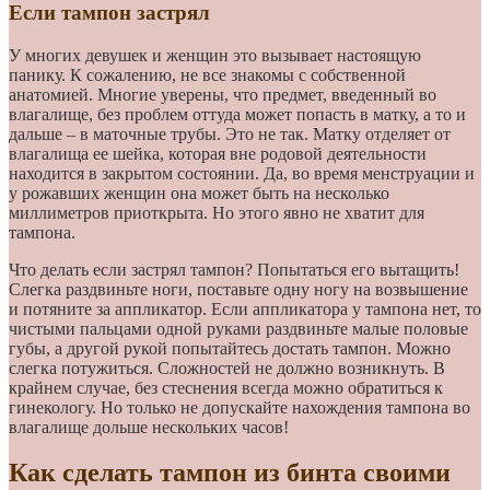
Если тампон застрял
У многих девушек и женщин это вызывает настоящую
панику. К сожалению, не все знакомы с собственной
анатомией. Многие уверены, что предмет, введенный во
влагалище, без проблем оттуда может попасть в матку, а то и
дальше – в маточные трубы. Это не так. Матку отделяет от
влагалища ее шейка, которая вне родовой деятельности
находится в закрытом состоянии. Да, во время менструации и
у рожавших женщин она может быть на несколько
миллиметров приоткрыта. Но этого явно не хватит для
тампона.
Что делать если застрял тампон? Попытаться его вытащить!
Слегка раздвиньте ноги, поставьте одну ногу на возвышение
и потяните за аппликатор. Если аппликатора у тампона нет, то
чистыми пальцами одной руками раздвиньте малые половые
губы, а другой рукой попытайтесь достать тампон. Можно
слегка потужиться. Сложностей не должно возникнуть. В
крайнем случае, без стеснения всегда можно обратиться к
гинекологу. Но только не допускайте нахождения тампона во
влагалище дольше нескольких часов!
Как сделать тампон из бинта своими