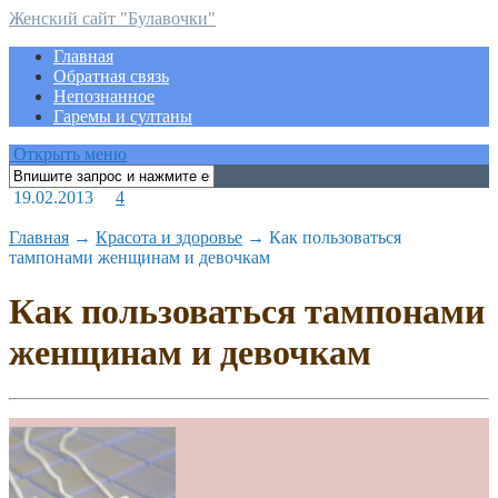
Женский сайт "Булавочки"
Главная
Обратная связь
Непознанное
Гаремы и султаны
Открыть меню
19.02.2013
4
Главная
→
Красота и здоровье
→
Как пользоваться
тампонами женщинам и девочкам
Как пользоваться тампонами
женщинам и девочкам