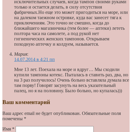
исключительных случаев, когда тампон своими руками
только и остается делать, в силу отсутствия
фабричных.Но еще это может пригодиться на море, или
на далеком таежном островке, куда вас занесет тяга к
приключениям. Это точно не смешно, когда до
ближайшего магазинчика (тем более — аптеки) лететь
полтора часа на самолете, а под рукой нет
гигиенических женских тампонов. Открываем
походную аптечку и колдуем, называется.
Мария
:
14.07.2014 в 4:21 пп
Мне 13 лет. Поехала на море и вдруг… Мы сходили
купили тампоны котекс. Пыталась в ставить раз, два, но
на 3 раз получилось! Очень больно вставляла думала все
там порву! Говорят засунуть на весь указательный
палец, но я на половину. Было больно, но купалась)))
Ваш комментарий
Ваш адрес email не будет опубликован.
Обязательные поля
помечены
*
Имя
*