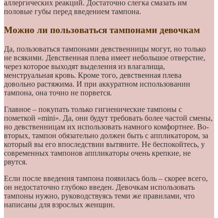
аллергических реакций. Достаточно слегка смазать им
половые губы перед введением тампона.
Можно ли пользоваться тампонами девочкам
Да, пользоваться тампонами девственницы могут, но только
не всякими. Девственная плева имеет небольшое отверстие,
через которое выходят выделения из влагалища,
менструальная кровь. Кроме того, девственная плева
довольно растяжима. И при аккуратном использовании
тампона, она точно не порвется.
Главное – покупать только гигиенические тампоны с
пометкой «mini». Да, они будут требовать более частой смены,
но девственницам их использовать намного комфортнее. Во-
вторых, тампон обязательно должен быть с аппликатором, за
который вы его впоследствии вытяните. Не беспокойтесь, у
современных тампонов аппликаторы очень крепкие, не
рвутся.
Если после введения тампона появилась боль – скорее всего,
он недостаточно глубоко введен. Девочкам использовать
тампоны нужно, руководствуясь теми же правилами, что
написаны для взрослых женщин.