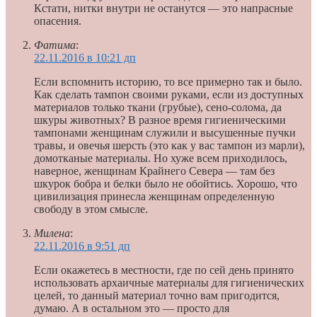
Кстати, нитки внутри не останутся — это напрасные
опасения.
Фатима
:
22.11.2016 в 10:21 дп
Если вспомнить историю, то все примерно так и было.
Как сделать тампон своими руками, если из доступных
материалов только ткани (грубые), сено-солома, да
шкуры животных? В разное время гигиеническими
тампонами женщинам служили и высушенные пучки
травы, и овечья шерсть (это как у вас тампон из марли),
домотканые материалы. Но хуже всем приходилось,
наверное, женщинам Крайнего Севера — там без
шкурок бобра и белки было не обойтись. Хорошо, что
цивилизация принесла женщинам определенную
свободу в этом смысле.
Милена
:
22.11.2016 в 9:51 дп
Если окажетесь в местности, где по сей день принято
использовать архаичные материалы для гигиенических
целей, то данный материал точно вам пригодится,
думаю. А в остальном это — просто для