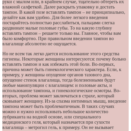
руки с мылом или, в крайнем случае, тщательно обтереть их
влажной салфеткой. Далее раскрыть упаковку и достать
тампон. В какой позе вставлять тампон – не принципиально,
делайте как вам удобно. Для более легкого введения
постарайтесь полностью расслабиться, пальцами слегка
раздвиньте малые половые губы. То на какую глубину
вставлять тампон – решаете только вы. Главное, чтобы вам
было комфортно. При правильном введении тампон во
влагалище абсолютно не ощущается.
Но не всем так легко дается использование этого средства
гигиены. Некоторые женщины интересуются: почему больно
вставлять тампон и как избежать этой боли. Во-первых,
причина может быть гинекологического характера. Если, к
примеру, у женщины опущение органов тазового дна,
опущение стенок влагалища, тогда болезненными будут
любые манипуляции с влагалищем: и половые акты, и
использование тампона, и гинекологические осмотры. Во-
вторых, проблема может заключаться в страхе, который
сковывает женщину. Из-за спазма интимных мышц, введение
тампона может быть проблематичным. В таких случаях
можно и нужно использовать небольшое количество
лубриканта на водной основе, или специального
медицинского геля, который назначается при сухости
влагалища – метрогил гель, к примеру. Он не вызывает