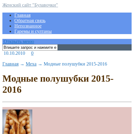
Женский сайт "Булавочки"
Главная
Обратная связь
Непознанное
Гаремы и султаны
Открыть меню
10.10.2010
0
Главная
→
Меха
→
Модные полушубки 2015-2016
Модные полушубки 2015-
2016