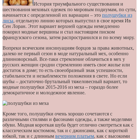
История триумфального существования и
шествования меховых одежек по мировым подиумам, по сути,
начинается с определенной их вариации – это
полушубки из
лисы
, отдельную линию которых выпустил в свое время Ив
Сен Лоран. Этот вариант верхней одежды немедленно
покорил модные вершины и стал настоящим писком
французского сезона, затем распространился и по всему миру.
Вопреки всяческим инсинуациям борцов за права животных,
далеко не первый сезон в моде натуральный мех, особенно
длинноворсный. Все-таки стремление облачиться в мех у
русских женщин сродни стремлению иметь свое жилье или
достаток в доме; то есть своеобразный знак успешности,
стабильности и незыблемости положения в свете. Но если
шубы – достаточно брутальный тяжеловесный вариант, то
модные полушубки 2015-2016 из меха – гораздо более
демократичное и молодежное явление.
Кроме того, полушубки очень хорошо сочетаются с
различными стилями и фасонами одежды, а также моделями
обуви. Модная короткая шуба будет отлично смотреться как с
классическим костюмом, так и с джинсами, как с короткой
юбкой, так и с длинным
вечерним платьем
, как с высокими