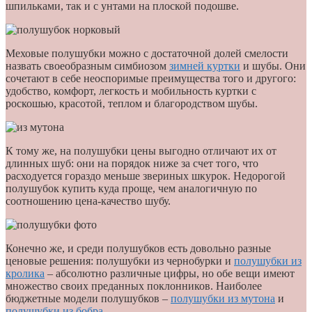
шпильками, так и с унтами на плоской подошве.
Меховые полушубки можно с достаточной долей смелости
назвать своеобразным симбиозом
зимней куртки
и шубы. Они
сочетают в себе неоспоримые преимущества того и другого:
удобство, комфорт, легкость и мобильность куртки с
роскошью, красотой, теплом и благородством шубы.
К тому же, на полушубки цены выгодно отличают их от
длинных шуб: они на порядок ниже за счет того, что
расходуется гораздо меньше звериных шкурок. Недорогой
полушубок купить куда проще, чем аналогичную по
соотношению цена-качество шубу.
Конечно же, и среди полушубков есть довольно разные
ценовые решения: полушубки из чернобурки и
полушубки из
кролика
– абсолютно различные цифры, но обе вещи имеют
множество своих преданных поклонников. Наиболее
бюджетные модели полушубков –
полушубки из мутона
и
полушубки из бобра
.