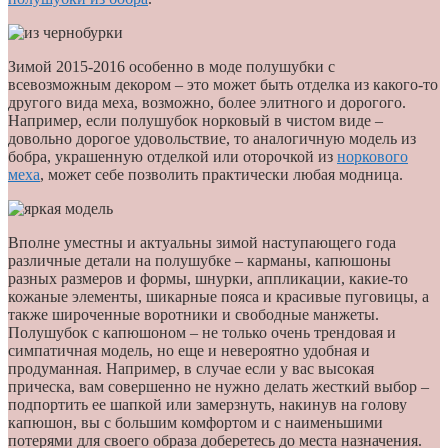
Зимой 2015-2016 особенно в моде полушубки с
всевозможным декором – это может быть отделка из какого-то
другого вида меха, возможно, более элитного и дорогого.
Например, если полушубок норковый в чистом виде –
довольно дорогое удовольствие, то аналогичную модель из
бобра, украшенную отделкой или оторочкой из
норкового
меха
, может себе позволить практически любая модница.
Вполне уместны и актуальны зимой наступающего года
различные детали на полушубке – карманы, капюшоны
разных размеров и формы, шнурки, аппликации, какие-то
кожаные элементы, шикарные пояса и красивые пуговицы, а
также широченные воротники и свободные манжеты.
Полушубок с капюшоном – не только очень трендовая и
симпатичная модель, но еще и невероятно удобная и
продуманная. Например, в случае если у вас высокая
прическа, вам совершенно не нужно делать жесткий выбор –
подпортить ее шапкой или замерзнуть, накинув на голову
капюшон, вы с большим комфортом и с наименьшими
потерями для своего образа доберетесь до места назначения.