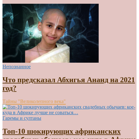
Непознанное
Что предсказал Абхигья Ананд на 2021
год?
Тайны "Великолепного века"
Гаремы и султаны
Топ-10 шокирующих африканских