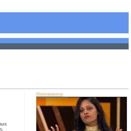
Непознанное
дных
у.