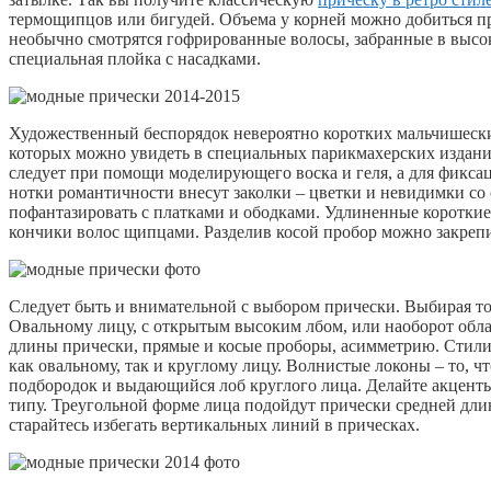
термощипцов или бигудей. Объема у корней можно добиться пр
необычно смотрятся гофрированные волосы, забранные в высок
специальная плойка с насадками.
Художественный беспорядок невероятно коротких мальчишеских
которых можно увидеть в специальных парикмахерских издани
следует при помощи моделирующего воска и геля, а для фикса
нотки романтичности внесут заколки – цветки и невидимки со
пофантазировать с платками и ободками. Удлиненные короткие 
кончики волос щипцами. Разделив косой пробор можно закрепи
Следует быть и внимательной с выбором прически. Выбирая тот
Овальному лицу, с открытым высоким лбом, или наоборот обл
длины прически, прямые и косые проборы, асимметрию. Стил
как овальному, так и круглому лицу. Волнистые локоны – то, ч
подбородок и выдающийся лоб круглого лица. Делайте акценты
типу. Треугольной форме лица подойдут прически средней дли
старайтесь избегать вертикальных линий в прическах.