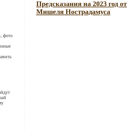
Предсказания на 2023 год от
Мишеля Нострадамуса
, фото
енные
завить
й
ойдут
ный
му