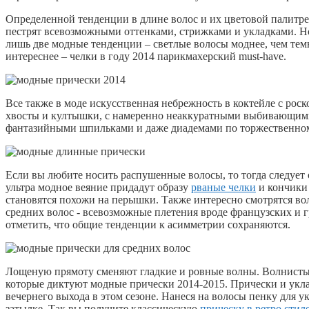
Определенной тенденции в длине волос и их цветовой палитре
пестрят всевозможными оттенками, стрижками и укладками. Н
лишь две модные тенденции – светлые волосы моднее, чем темны
интереснее – челки в году 2014 парикмахерский must-have.
Все также в моде искусственная небрежность в коктейле с ро
хвосты и култышки, с намеренно неаккуратными выбивающим
фантазийными шпильками и даже диадемами по торжественному
Если вы любите носить распушенные волосы, то тогда следует 
ультра модное веяние придадут образу
рваные челки
и кончики 
становятся похожи на перышки. Также интересно смотрятся во
средних волос - всевозможные плетения вроде французских и гр
отметить, что общие тенденции к асимметрии сохраняются.
Лощеную прямоту сменяют гладкие и ровные волны. Волнистые
которые диктуют модные прически 2014-2015. Прически и укла
вечернего выхода в этом сезоне. Нанеся на волосы пенку для у
затылке. Так вы получите классическую
прическу в ретро стил