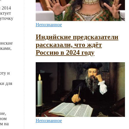
и 2014
иктует
чуточку
Непознанное
Индийские предсказатели
онские
рассказали, что ждёт
мками,
Россию в 2024 году
оту и
ки для
ие,
оном
Непознанное
ем на