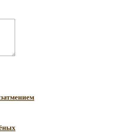
 затмением
чёных