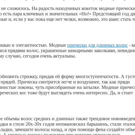
 не сложилось. На радость находчивых кокеток модные прическ
о есть пара ключевых и значительных «Но!» Предстоящий год д
е и, если у вас пока еще нет челки, возможно, это шанс стать 
скошью и элегантностью. Модные
прически для длинных волос
- к
ися прядями волос, украшенные шикарными заколками, невиди
 случаю, сегодня очень актуальны.
обновить стрижку, придав ей форму многоступенчатости. А густ
прядей. Прическа смотрится легче и воздушнее, так как пряди
лнистые локоны, чуть присобранные на затылке. Модные причес
еческих кос тоже будут выглядеть очень интересно. Да, и стоит
 объемы волос средних и длинных также трендовое нововведен
дки в стиле 20х-30х годов непмановских барышень, стали этал
кладки, зачешите волосы назад, и при помощи фена создайте объ
е
. А крупные локоны получатся при помощи специальных