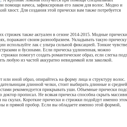
и помощи начеса, зафиксировав его лаком для волос. Модно и
ий хвост. Для создания этой прически вам также потребуется
 стрижек также актуален в сезоне 2014-2015. Модные прически
ях, поражают своим разнообразием. Укладывать такую прическу
ции используйте лак с ультра сильной фиксацией. Тонкие чувств
 стразами и бусинами. Если прическа удлиненная, можно
стрижки помогут создать романтические образ, если слегка под
ть любую из частей аккуратно невидимкой или заколкой.
 или иной образ, опирайтесь на форму лица и структуру волос.
адательницам длинной челки, стоит выбирать длинные и средне
истами рекомендуется прикрывать уши. Объемные прически под
то доктор прописал. Не всякая прическа способна скрыть массив
 на скулах. Короткие прически и стрижки подойдут именно это
ны и прямой пробор. Если вы обладаете именно этой формой,