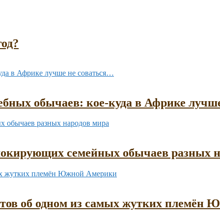
год?
бных обычаев: кое-куда в Африке лучш
шокирующих семейных обычаев разных н
ктов об одном из самых жутких племён