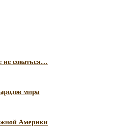
е не соваться…
ародов мира
 Южной Америки