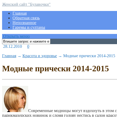
Женский сайт "Булавочки"
Главная
Обратная связь
Непознанное
Гаремы и султаны
Открыть меню
28.12.2010
0
Главная
→
Красота и здоровье
→
Модные прически 2014-2015
Модные прически 2014-2015
Современные модницы могут вздохнуть в этом се
парикмахерских новинок и сломя голову нестись в салон крас