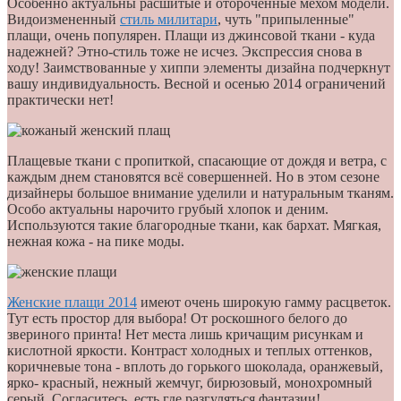
Особенно актуальны расшитые и отороченные мехом модели.
Видоизмененный
стиль милитари
, чуть "припыленные"
плащи, очень популярен. Плащи из джинсовой ткани - куда
надежней? Этно-стиль тоже не исчез. Экспрессия снова в
ходу! Заимствованные у хиппи элементы дизайна подчеркнут
вашу индивидуальность. Весной и осенью 2014 ограничений
практически нет!
Плащевые ткани с пропиткой, спасающие от дождя и ветра, с
каждым днем становятся всё совершенней. Но в этом сезоне
дизайнеры большое внимание уделили и натуральным тканям.
Особо актуальны нарочито грубый хлопок и деним.
Используются такие благородные ткани, как бархат. Мягкая,
нежная кожа - на пике моды.
Женские плащи 2014
имеют очень широкую гамму расцветок.
Тут есть простор для выбора! От роскошного белого до
звериного принта! Нет места лишь кричащим рисункам и
кислотной яркости. Контраст холодных и теплых оттенков,
коричневые тона - вплоть до горького шоколада, оранжевый,
ярко- красный, нежный жемчуг, бирюзовый, монохромный
серый. Согласитесь, есть где разгуляться фантазии!