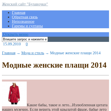
Женский сайт "Булавочки"
Главная
Обратная связь
Непознанное
Гаремы и султаны
Открыть меню
15.09.2010
0
Главная
→
Мода и стиль
→
Модные женские плащи 2014
Модные женские плащи 2014
Какие бабы, такое и лето...Излюбленная цитата
наших мужчин. Если верить этой крылатой фразе, бабье лето